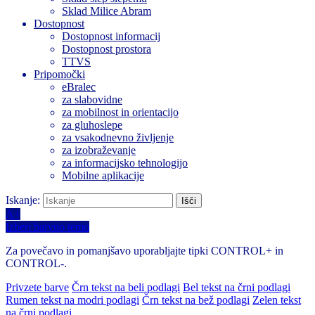
Sklad Milice Abram
Dostopnost
Dostopnost informacij
Dostopnost prostora
TTVS
Pripomočki
eBralec
za slabovidne
za mobilnost in orientacijo
za gluhoslepe
za vsakodnevno življenje
za izobraževanje
za informacijsko tehnologijo
Mobilne aplikacije
Iskanje:
A+
Izberi barvno temo
Za povečavo in pomanjšavo uporabljajte tipki CONTROL+ in
CONTROL-.
Privzete barve
Črn tekst na beli podlagi
Bel tekst na črni podlagi
Rumen tekst na modri podlagi
Črn tekst na bež podlagi
Zelen tekst
na črni podlagi