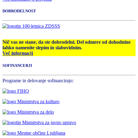
DOBRODELNOST
Nič vas ne stane, da ste dobrodelni. Del odmere od dohodnine
lahko namenite slepim in slabovidnim.
Več informacij
SOFINANCERJI
Programe in delovanje sofinancirajo: