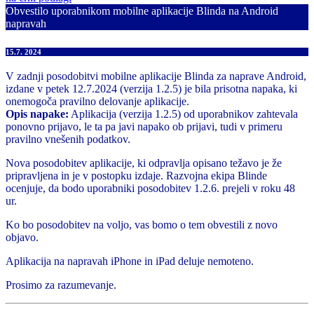
Obvestilo uporabnikom mobilne aplikacije Blinda na Android
napravah
15.7. 2024
V zadnji posodobitvi mobilne aplikacije Blinda za naprave Android,
izdane v petek 12.7.2024 (verzija 1.2.5) je bila prisotna napaka, ki
onemogoča pravilno delovanje aplikacije.
Opis napake:
Aplikacija (verzija 1.2.5) od uporabnikov zahtevala
ponovno prijavo, le ta pa javi napako ob prijavi, tudi v primeru
pravilno vnešenih podatkov.
Nova posodobitev aplikacije, ki odpravlja opisano težavo je že
pripravljena in je v postopku izdaje. Razvojna ekipa Blinde
ocenjuje, da bodo uporabniki posodobitev 1.2.6. prejeli v roku 48
ur.
Ko bo posodobitev na voljo, vas bomo o tem obvestili z novo
objavo.
Aplikacija na napravah iPhone in iPad deluje nemoteno.
Prosimo za razumevanje.