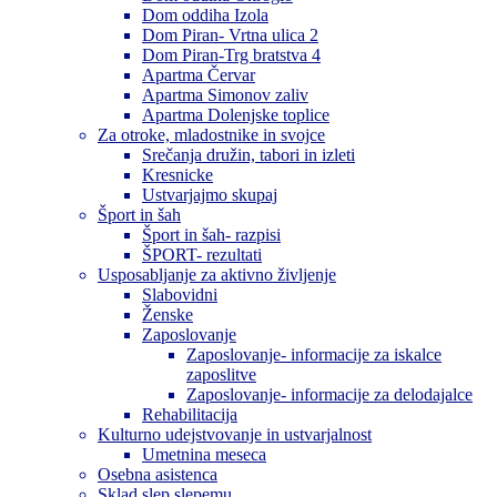
Dom oddiha Izola
Dom Piran- Vrtna ulica 2
Dom Piran-Trg bratstva 4
Apartma Červar
Apartma Simonov zaliv
Apartma Dolenjske toplice
Za otroke, mladostnike in svojce
Srečanja družin, tabori in izleti
Kresnicke
Ustvarjajmo skupaj
Šport in šah
Šport in šah- razpisi
ŠPORT- rezultati
Usposabljanje za aktivno življenje
Slabovidni
Ženske
Zaposlovanje
Zaposlovanje- informacije za iskalce
zaposlitve
Zaposlovanje- informacije za delodajalce
Rehabilitacija
Kulturno udejstvovanje in ustvarjalnost
Umetnina meseca
Osebna asistenca
Sklad slep slepemu