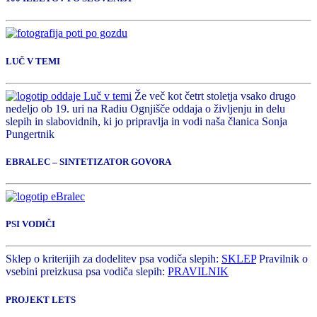
LUČ V TEMI
Že več kot četrt stoletja vsako drugo
nedeljo ob 19. uri na Radiu Ognjišče oddaja o življenju in delu
slepih in slabovidnih, ki jo pripravlja in vodi naša članica Sonja
Pungertnik
EBRALEC – SINTETIZATOR GOVORA
PSI VODIČI
Sklep o kriterijih za dodelitev psa vodiča slepih:
SKLEP
Pravilnik o
vsebini preizkusa psa vodiča slepih:
PRAVILNIK
PROJEKT LETS