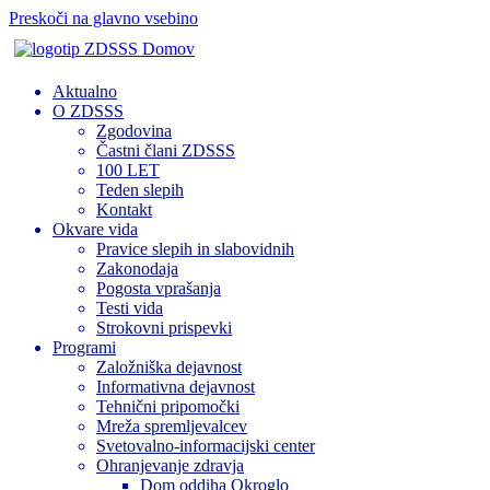
Preskoči na glavno vsebino
Domov
Aktualno
O ZDSSS
Zgodovina
Častni člani ZDSSS
100 LET
Teden slepih
Kontakt
Okvare vida
Pravice slepih in slabovidnih
Zakonodaja
Pogosta vprašanja
Testi vida
Strokovni prispevki
Programi
Založniška dejavnost
Informativna dejavnost
Tehnični pripomočki
Mreža spremljevalcev
Svetovalno-informacijski center
Ohranjevanje zdravja
Dom oddiha Okroglo