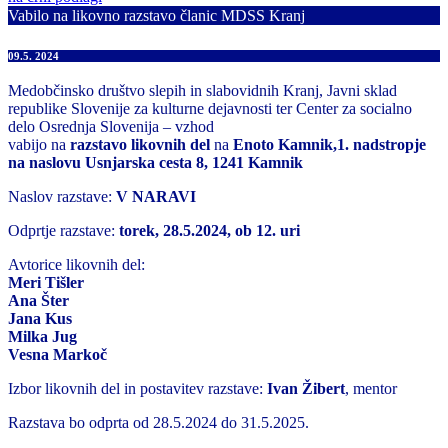
Vabilo na likovno razstavo članic MDSS Kranj
09.5. 2024
Medobčinsko društvo slepih in slabovidnih Kranj, Javni sklad
republike Slovenije za kulturne dejavnosti ter Center za socialno
delo Osrednja Slovenija – vzhod
vabijo na
razstavo likovnih del
na
Enoto Kamnik,1. nadstropje
na naslovu Usnjarska cesta 8, 1241 Kamnik
Naslov razstave:
V NARAVI
Odprtje razstave:
torek, 28.5.2024, ob 12. uri
Avtorice likovnih del:
Meri Tišler
Ana Šter
Jana Kus
Milka Jug
Vesna Markoč
Izbor likovnih del in postavitev razstave:
Ivan Žibert
, mentor
Razstava bo odprta od 28.5.2024 do 31.5.2025.