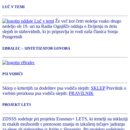
LUČ V TEMI
Že več kot četrt stoletja vsako drugo
nedeljo ob 19. uri na Radiu Ognjišče oddaja o življenju in delu
slepih in slabovidnih, ki jo pripravlja in vodi naša članica Sonja
Pungertnik
EBRALEC – SINTETIZATOR GOVORA
PSI VODIČI
Sklep o kriterijih za dodelitev psa vodiča slepih:
SKLEP
Pravilnik o
vsebini preizkusa psa vodiča slepih:
PRAVILNIK
PROJEKT LETS
ZDSSS sodeluje pri projektu Erasmus+ LETS, ki temelji na inkluziji
in enakih možnostih s prenosom znanja in izkušenj tečajev jadranja
za slepe ali slabovidne iz Italije v Slovenijo. Pri projektu sodelujejo