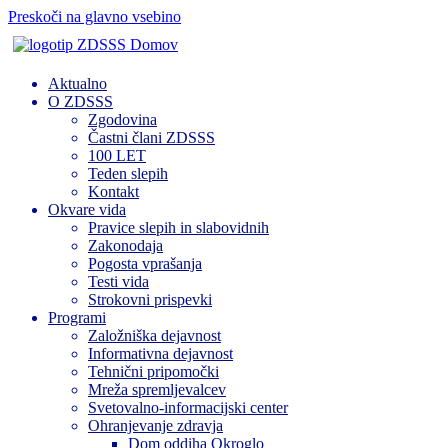
Preskoči na glavno vsebino
Domov
Aktualno
O ZDSSS
Zgodovina
Častni člani ZDSSS
100 LET
Teden slepih
Kontakt
Okvare vida
Pravice slepih in slabovidnih
Zakonodaja
Pogosta vprašanja
Testi vida
Strokovni prispevki
Programi
Založniška dejavnost
Informativna dejavnost
Tehnični pripomočki
Mreža spremljevalcev
Svetovalno-informacijski center
Ohranjevanje zdravja
Dom oddiha Okroglo