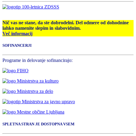
Nič vas ne stane, da ste dobrodelni. Del odmere od dohodnine
lahko namenite slepim in slabovidnim.
Več informacij
SOFINANCERJI
Programe in delovanje sofinancirajo:
SPLETNA STRAN JE DOSTOPNA VSEM