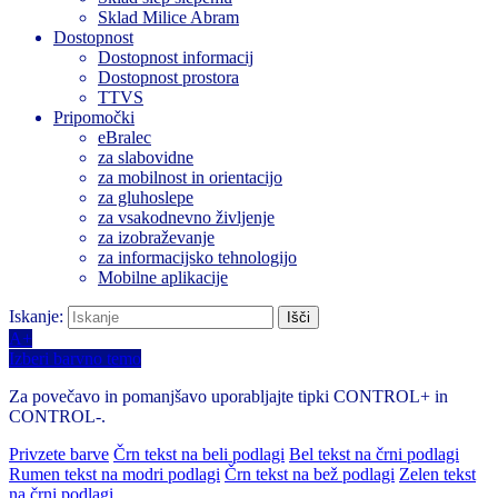
Sklad Milice Abram
Dostopnost
Dostopnost informacij
Dostopnost prostora
TTVS
Pripomočki
eBralec
za slabovidne
za mobilnost in orientacijo
za gluhoslepe
za vsakodnevno življenje
za izobraževanje
za informacijsko tehnologijo
Mobilne aplikacije
Iskanje:
A+
Izberi barvno temo
Za povečavo in pomanjšavo uporabljajte tipki CONTROL+ in
CONTROL-.
Privzete barve
Črn tekst na beli podlagi
Bel tekst na črni podlagi
Rumen tekst na modri podlagi
Črn tekst na bež podlagi
Zelen tekst
na črni podlagi