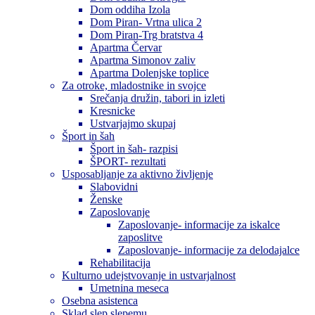
Dom oddiha Izola
Dom Piran- Vrtna ulica 2
Dom Piran-Trg bratstva 4
Apartma Červar
Apartma Simonov zaliv
Apartma Dolenjske toplice
Za otroke, mladostnike in svojce
Srečanja družin, tabori in izleti
Kresnicke
Ustvarjajmo skupaj
Šport in šah
Šport in šah- razpisi
ŠPORT- rezultati
Usposabljanje za aktivno življenje
Slabovidni
Ženske
Zaposlovanje
Zaposlovanje- informacije za iskalce
zaposlitve
Zaposlovanje- informacije za delodajalce
Rehabilitacija
Kulturno udejstvovanje in ustvarjalnost
Umetnina meseca
Osebna asistenca
Sklad slep slepemu