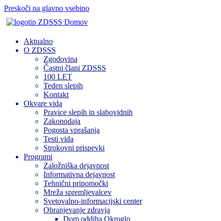
Preskoči na glavno vsebino
Domov
Aktualno
O ZDSSS
Zgodovina
Častni člani ZDSSS
100 LET
Teden slepih
Kontakt
Okvare vida
Pravice slepih in slabovidnih
Zakonodaja
Pogosta vprašanja
Testi vida
Strokovni prispevki
Programi
Založniška dejavnost
Informativna dejavnost
Tehnični pripomočki
Mreža spremljevalcev
Svetovalno-informacijski center
Ohranjevanje zdravja
Dom oddiha Okroglo