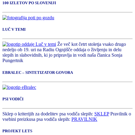
100 IZLETOV PO SLOVENIJI
LUČ V TEMI
Že več kot četrt stoletja vsako drugo
nedeljo ob 19. uri na Radiu Ognjišče oddaja o življenju in delu
slepih in slabovidnih, ki jo pripravlja in vodi naša članica Sonja
Pungertnik
EBRALEC – SINTETIZATOR GOVORA
PSI VODIČI
Sklep o kriterijih za dodelitev psa vodiča slepih:
SKLEP
Pravilnik o
vsebini preizkusa psa vodiča slepih:
PRAVILNIK
PROJEKT LETS