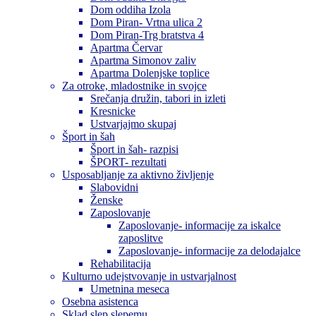
Dom oddiha Izola
Dom Piran- Vrtna ulica 2
Dom Piran-Trg bratstva 4
Apartma Červar
Apartma Simonov zaliv
Apartma Dolenjske toplice
Za otroke, mladostnike in svojce
Srečanja družin, tabori in izleti
Kresnicke
Ustvarjajmo skupaj
Šport in šah
Šport in šah- razpisi
ŠPORT- rezultati
Usposabljanje za aktivno življenje
Slabovidni
Ženske
Zaposlovanje
Zaposlovanje- informacije za iskalce
zaposlitve
Zaposlovanje- informacije za delodajalce
Rehabilitacija
Kulturno udejstvovanje in ustvarjalnost
Umetnina meseca
Osebna asistenca
Sklad slep slepemu