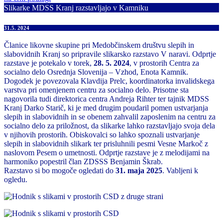
Slikarke MDSS Kranj razstavljajo v Kamniku
31.5. 2024
Članice likovne skupine pri Medobčinskem društvu slepih in
slabovidnih Kranj so pripravile slikarsko razstavo V naravi. Odprtje
razstave je potekalo v torek,
28. 5. 2024
, v prostorih Centra za
socialno delo Osrednja Slovenija – Vzhod, Enota Kamnik.
Dogodek je povezovala Klavdija Prelc, koordinatorka invalidskega
varstva pri omenjenem centru za socialno delo. Prisotne sta
nagovorila tudi direktorica centra Andreja Rihter ter tajnik MDSS
Kranj Darko Starič, ki je med drugim poudaril pomen ustvarjanja
slepih in slabovidnih in se obenem zahvalil zaposlenim na centru za
socialno delo za priložnost, da slikarke lahko razstavljajo svoja dela
v njihovih prostorih. Obiskovalci so lahko spoznali ustvarjanje
slepih in slabovidnih slikark ter prisluhnili pesmi Vesne Markoč z
naslovom Pesem o umetnosti. Odprtje razstave je z melodijami na
harmoniko popestril član ZDSSS Benjamin Škrab.
Razstavo si bo mogoče ogledati do
31. maja 2025
. Vabljeni k
ogledu.