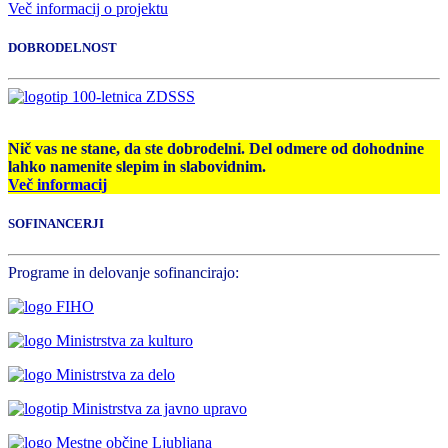
Več informacij o projektu
DOBRODELNOST
Nič vas ne stane, da ste dobrodelni. Del odmere od dohodnine
lahko namenite slepim in slabovidnim.
Več informacij
SOFINANCERJI
Programe in delovanje sofinancirajo: