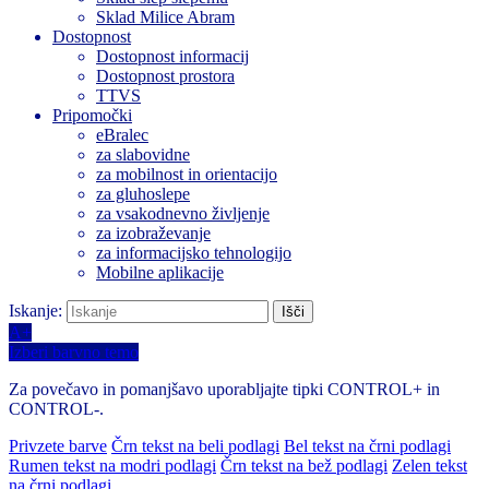
Sklad Milice Abram
Dostopnost
Dostopnost informacij
Dostopnost prostora
TTVS
Pripomočki
eBralec
za slabovidne
za mobilnost in orientacijo
za gluhoslepe
za vsakodnevno življenje
za izobraževanje
za informacijsko tehnologijo
Mobilne aplikacije
Iskanje:
A+
Izberi barvno temo
Za povečavo in pomanjšavo uporabljajte tipki CONTROL+ in
CONTROL-.
Privzete barve
Črn tekst na beli podlagi
Bel tekst na črni podlagi
Rumen tekst na modri podlagi
Črn tekst na bež podlagi
Zelen tekst
na črni podlagi