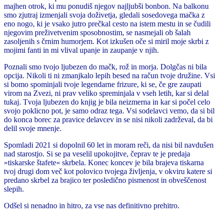
majhen otrok, ki mu ponudiš njegov najljubši bonbon. Na balkonu
smo zjutraj izmenjali svoja doživetja, gledali sosedovega mačka z
eno nogo, ki je vsako jutro prečkal cesto na istem mestu in se čudili
njegovim preživetvenim sposobnostim, se nasmejali ob šalah
zasoljenih s črnim humorjem. Kot izkušen oče si miril moje skrbi z
mojimi fanti in mi vlival upanje in zaupanje v njih.
Poznali smo tvojo ljubezen do mačk, rož in morja. Dolgčas ni bila
opcija. Nikoli ti ni zmanjkalo lepih besed na račun tvoje družine. Vsi
si bomo spominjali tvoje legendarne frizure, ki se, če gre zaupati
virom na Zvezi, ni prav veliko spreminjala v vseh letih, kar si delal
tukaj. Tvoja ljubezen do knjig je bila neizmerna in kar si počel celo
svojo poklicno pot, je samo odraz tega. Vsi sodelavci vemo, da si bil
do konca borec za pravice delavcev in se nisi nikoli zadrževal, da bi
delil svoje mnenje.
Spomladi 2021 si dopolnil 60 let in moram reči, da nisi bil navdušen
nad starostjo. Si se pa veselil upokojitve, čeprav te je predaja
»tiskarske štafete« skrbela. Konec koncev je bila brajeva tiskarna
tvoj drugi dom več kot polovico tvojega življenja, v okviru katere si
predano skrbel za brajico ter posledično pismenost in obveščenost
slepih.
Odšel si nenadno in hitro, za vse nas definitivno prehitro.