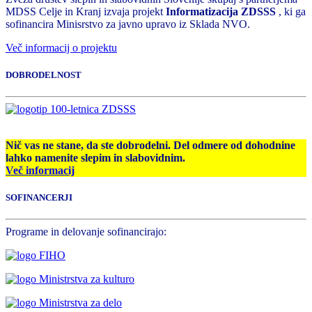
MDSS Celje in Kranj izvaja projekt
Informatizacija ZDSSS
, ki ga
sofinancira Minisrstvo za javno upravo iz Sklada NVO.
Več informacij o projektu
DOBRODELNOST
Nič vas ne stane, da ste dobrodelni. Del odmere od dohodnine
lahko namenite slepim in slabovidnim.
Več informacij
SOFINANCERJI
Programe in delovanje sofinancirajo: