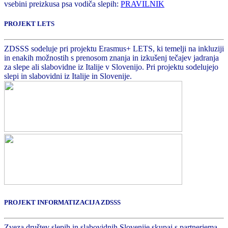
vsebini preizkusa psa vodiča slepih:
PRAVILNIK
PROJEKT LETS
ZDSSS sodeluje pri projektu Erasmus+ LETS, ki temelji na inkluziji
in enakih možnostih s prenosom znanja in izkušenj tečajev jadranja
za slepe ali slabovidne iz Italije v Slovenijo. Pri projektu sodelujejo
slepi in slabovidni iz Italije in Slovenije.
PROJEKT INFORMATIZACIJA ZDSSS
Zveza društev slepih in slabovidnih Slovenije skupaj s partnerjema