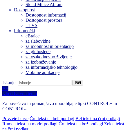
Sklad Milice Abram
Dostopnost
Dostopnost informacij
Dostopnost prostora
TTVS
Pripomočki
eBralec
za slabovidne
za mobilnost in orientacijo
za gluhoslepe
za vsakodnevno življenje
za izobraževanje
za informacijsko tehnologijo
Mobilne aplikacije
Iskanje:
A+
Izberi barvno temo
Za povečavo in pomanjšavo uporabljajte tipki CONTROL+ in
CONTROL-.
Privzete barve
Črn tekst na beli podlagi
Bel tekst na črni podlagi
Rumen tekst na modri podlagi
Črn tekst na bež podlagi
Zelen tekst
na črni podlagi