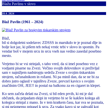
Blažu Pavlinu v slovo
10.4. 2024
Blaž Pavlin (1961 – 2024)
Blaž,
bil si dolgoletni sodelavec ZDSSS in marsikdo te je poznal dlje in
bolje kot jaz, ki pišem teh nekaj vrstic tebi v slovo in spomin. Pa
vendar boš v mojem srcu in srcu vseh nas vedno zasedal posebno
mesto.
Verjetno bi se vsi strinjali, s tabo vred, da si imel posebno vez z
vodjami pisarne na Zvezi. Večino svojih delovnikov si preživljal
sam v najnižjem nadstropju sedeža Zveze s svojim tiskarskim
strojem, računalnikom in rožami. Ni pa minil dan, da se ne bi za
dobro jutro oglasil v tajništvu Zveze, prevzel kavico s svojim
značilnim OH, JEE!! in postal na balkonu za en cigaret in klepet.
Ko sem začela delati na Zvezi, si bil eden prvih, ki mi je dal
občutek, da pripadam ekipi in verjetno bi se še kakšen kolega ali
kolegica strinjal z mano. In v tem kratkem času, kar sva se poznala,
si mi neizmerno prirasel k srcu. Za vsako kavo si se zahvalil kot