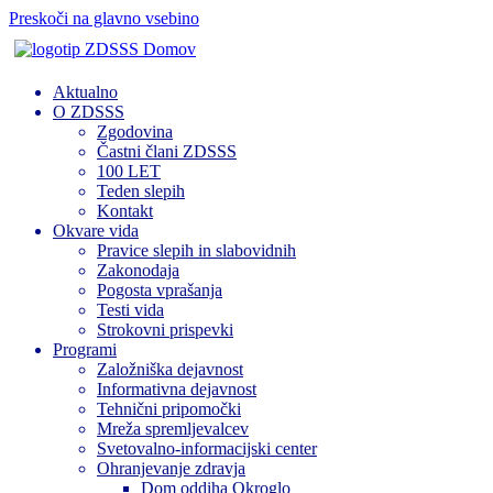
Preskoči na glavno vsebino
Domov
Aktualno
O ZDSSS
Zgodovina
Častni člani ZDSSS
100 LET
Teden slepih
Kontakt
Okvare vida
Pravice slepih in slabovidnih
Zakonodaja
Pogosta vprašanja
Testi vida
Strokovni prispevki
Programi
Založniška dejavnost
Informativna dejavnost
Tehnični pripomočki
Mreža spremljevalcev
Svetovalno-informacijski center
Ohranjevanje zdravja
Dom oddiha Okroglo