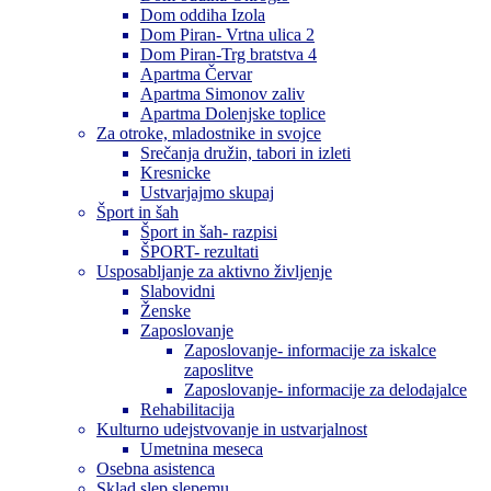
Dom oddiha Izola
Dom Piran- Vrtna ulica 2
Dom Piran-Trg bratstva 4
Apartma Červar
Apartma Simonov zaliv
Apartma Dolenjske toplice
Za otroke, mladostnike in svojce
Srečanja družin, tabori in izleti
Kresnicke
Ustvarjajmo skupaj
Šport in šah
Šport in šah- razpisi
ŠPORT- rezultati
Usposabljanje za aktivno življenje
Slabovidni
Ženske
Zaposlovanje
Zaposlovanje- informacije za iskalce
zaposlitve
Zaposlovanje- informacije za delodajalce
Rehabilitacija
Kulturno udejstvovanje in ustvarjalnost
Umetnina meseca
Osebna asistenca
Sklad slep slepemu