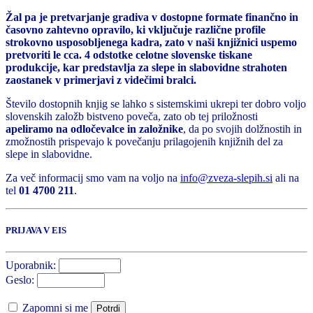
Žal pa je pretvarjanje gradiva v dostopne formate finančno in
časovno zahtevno opravilo, ki vključuje različne profile
strokovno usposobljenega kadra, zato v naši knjižnici uspemo
pretvoriti le cca. 4 odstotke celotne slovenske tiskane
produkcije, kar predstavlja za slepe in slabovidne strahoten
zaostanek v primerjavi z videčimi bralci.
Število dostopnih knjig se lahko s sistemskimi ukrepi ter dobro voljo
slovenskih založb bistveno poveča, zato ob tej priložnosti
apeliramo na odločevalce in založnike
, da po svojih dolžnostih in
zmožnostih prispevajo k povečanju prilagojenih knjižnih del za
slepe in slabovidne.
Za več informacij smo vam na voljo na
info@zveza-slepih.si
ali na
tel
01 4700 211
.
PRIJAVA V EIS
Uporabnik:
Geslo:
Zapomni si me
Potrdi