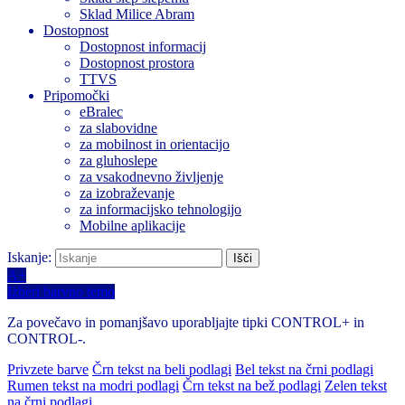
Sklad Milice Abram
Dostopnost
Dostopnost informacij
Dostopnost prostora
TTVS
Pripomočki
eBralec
za slabovidne
za mobilnost in orientacijo
za gluhoslepe
za vsakodnevno življenje
za izobraževanje
za informacijsko tehnologijo
Mobilne aplikacije
Iskanje:
A+
Izberi barvno temo
Za povečavo in pomanjšavo uporabljajte tipki CONTROL+ in
CONTROL-.
Privzete barve
Črn tekst na beli podlagi
Bel tekst na črni podlagi
Rumen tekst na modri podlagi
Črn tekst na bež podlagi
Zelen tekst
na črni podlagi