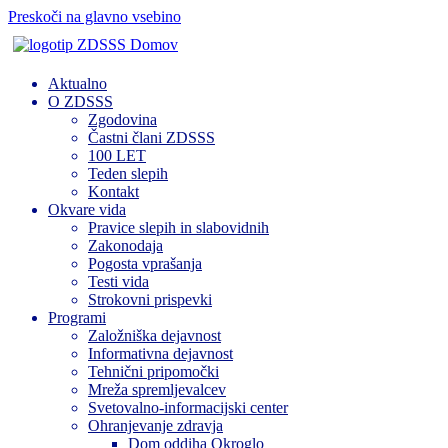
Preskoči na glavno vsebino
Domov
Aktualno
O ZDSSS
Zgodovina
Častni člani ZDSSS
100 LET
Teden slepih
Kontakt
Okvare vida
Pravice slepih in slabovidnih
Zakonodaja
Pogosta vprašanja
Testi vida
Strokovni prispevki
Programi
Založniška dejavnost
Informativna dejavnost
Tehnični pripomočki
Mreža spremljevalcev
Svetovalno-informacijski center
Ohranjevanje zdravja
Dom oddiha Okroglo