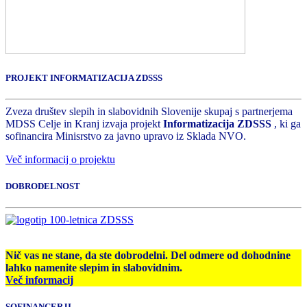
PROJEKT INFORMATIZACIJA ZDSSS
Zveza društev slepih in slabovidnih Slovenije skupaj s partnerjema
MDSS Celje in Kranj izvaja projekt
Informatizacija ZDSSS
, ki ga
sofinancira Minisrstvo za javno upravo iz Sklada NVO.
Več informacij o projektu
DOBRODELNOST
Nič vas ne stane, da ste dobrodelni. Del odmere od dohodnine
lahko namenite slepim in slabovidnim.
Več informacij
SOFINANCERJI