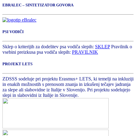
EBRALEC – SINTETIZATOR GOVORA
PSI VODIČI
Sklep o kriterijih za dodelitev psa vodiča slepih:
SKLEP
Pravilnik o
vsebini preizkusa psa vodiča slepih:
PRAVILNIK
PROJEKT LETS
ZDSSS sodeluje pri projektu Erasmus+ LETS, ki temelji na inkluziji
in enakih možnostih s prenosom znanja in izkušenj tečajev jadranja
za slepe ali slabovidne iz Italije v Slovenijo. Pri projektu sodelujejo
slepi in slabovidni iz Italije in Slovenije.