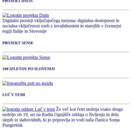
PROJEKT DATIS
Digitalni pionirji vključujočega turizma: digitalna dostopnost in
socialna vključenost oseb z invalidnostmi in starejših v čezmejni
regiji Italije in Slovenije
PROJEKT SENSE
100 IZLETOV PO SLOVENIJI
LUČ V TEMI
Že več kot četrt stoletja vsako drugo
nedeljo ob 19. uri na Radiu Ognjišče oddaja o življenju in delu
slepih in slabovidnih, ki jo pripravlja in vodi naša članica Sonja
Pungertnik