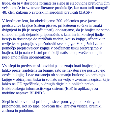
trude, da bi v dostopne formate za slepe in slabovidne pretvorili čim
več domače in svetovne literarne produkcije, kar nam tudi omogoča
48. člen Zakona o avtorski in sorodnih pravicah (ZASP).
V letošnjem letu, ko obeležujemo 200. obletnico prve javne
predstavitve brajice (sistem pisave, pri katerem so črke in znaki
dvignjeni in jih je mogoče tipati), opozarjamo, da je brajica ne samo
simbol, ampak dejanski pripomoček, s katerim lahko slepi ljudje
berejo in dostopajo do različnih vsebin, kot so knjige, učbeniki in
revije ter se potopijo v prečudoviti svet knjige. V knjižnici zato s
pomočjo prepisovalcev knjige v običajnem tisku pretvarjamo v
brajico, ki jo nato v lastni produkciji natisnemo, zvežemo in jih
posojamo našim uporabnikom.
Vsi slepi in predvsem slabovidni pa ne znajo brati brajice, ki je
lahko precej zapletena za branje, zato se nekateri raje poslužujejo
zvočnih knjig. Le-te nastanejo ob snemanju bralcev, ko prebirajo
knjige v običajnem tisku in so nato na voljo v zvočnem zapisu, ki je
lahko na CD zgoščenki, v drugih digitalnih oblikah preko
Elektronskega informacijskega sistema (EIS) in aplikacije za
mobilne naprave BLINDA.
Slepi in slabovidni si pri branju sicer pomagajo tudi z drugimi
pripomočki, kot so lupe, povečan tisk, Brajeva vrstica, bralniki
zaslona in podobno.