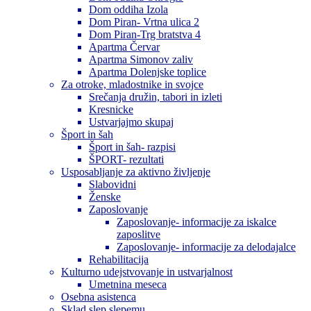
Dom oddiha Izola
Dom Piran- Vrtna ulica 2
Dom Piran-Trg bratstva 4
Apartma Červar
Apartma Simonov zaliv
Apartma Dolenjske toplice
Za otroke, mladostnike in svojce
Srečanja družin, tabori in izleti
Kresnicke
Ustvarjajmo skupaj
Šport in šah
Šport in šah- razpisi
ŠPORT- rezultati
Usposabljanje za aktivno življenje
Slabovidni
Ženske
Zaposlovanje
Zaposlovanje- informacije za iskalce
zaposlitve
Zaposlovanje- informacije za delodajalce
Rehabilitacija
Kulturno udejstvovanje in ustvarjalnost
Umetnina meseca
Osebna asistenca
Sklad slep slepemu