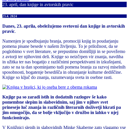
23. april, dan knjige in avtorskih pravic
23.4. 2024
Danes, 23. aprila, obeležujemo svetovni dan knjige in avtorskih
pravic
.
Namenjen je spodbujanju branja, promociji knjig in poudarjanju
pomena pisane besede v našem življenju. To je priložnost, da se
poglobimo v svet literature, se prepustimo domišljiji in se povežemo
z avtorji ter njihovimi deli. Knjige so neizčrpen vir znanja, navdiha
in užitka ter nas bogatijo z različnimi perspektivami in izkušnjami,
zato se na ta dan spominjamo tudi pomena branja za razvoj miselnih
sposobnosti, bogatenje besedišča in ohranjanje kulturne dediščine.
Knjige so ključ do znanja, razumevanja sveta in osebne rasti.
Knjige pa so zaradi istih in dodatnih razlogov še kako
pomembne slepim in slabovidnim, saj jim v njihov svet
prinesejo luč znanja in različnih literarnih doživetji hkrati pa
jim omogočijo, da se bolje vključijo v družbo in lahko v njej
funkcionirajo.
V Knjižnici slepih in slabovidnih Minke Skaberne zato vlagamo vse