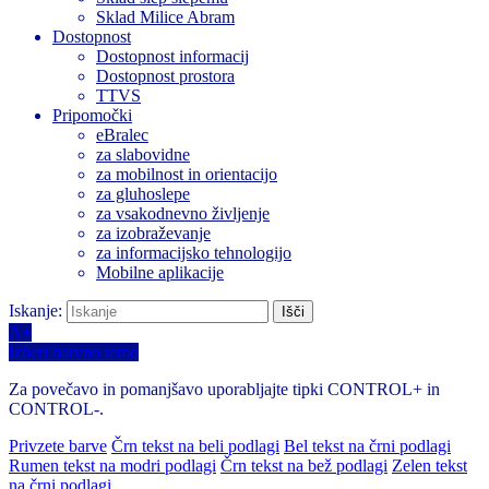
Sklad Milice Abram
Dostopnost
Dostopnost informacij
Dostopnost prostora
TTVS
Pripomočki
eBralec
za slabovidne
za mobilnost in orientacijo
za gluhoslepe
za vsakodnevno življenje
za izobraževanje
za informacijsko tehnologijo
Mobilne aplikacije
Iskanje:
A+
Izberi barvno temo
Za povečavo in pomanjšavo uporabljajte tipki CONTROL+ in
CONTROL-.
Privzete barve
Črn tekst na beli podlagi
Bel tekst na črni podlagi
Rumen tekst na modri podlagi
Črn tekst na bež podlagi
Zelen tekst
na črni podlagi