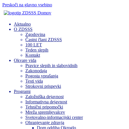
Preskoči na glavno vsebino
Domov
Aktualno
O ZDSSS
Zgodovina
Častni člani ZDSSS
100 LET
Teden slepih
Kontakt
Okvare vida
Pravice slepih in slabovidnih
Zakonodaja
Pogosta vprašanja
Testi vida
Strokovni prispevki
Programi
Založniška dejavnost
Informativna dejavnost
Tehnični pripomočki
Mreža spremljevalcev
Svetovalno-informacijski center
Ohranjevanje zdravja
Dom oddiha Okroglo