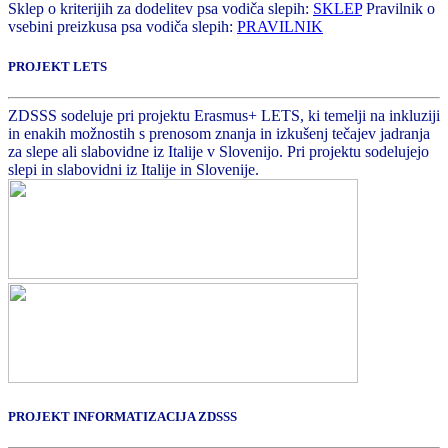
Sklep o kriterijih za dodelitev psa vodiča slepih:
SKLEP
Pravilnik o
vsebini preizkusa psa vodiča slepih:
PRAVILNIK
PROJEKT LETS
ZDSSS sodeluje pri projektu Erasmus+ LETS, ki temelji na inkluziji
in enakih možnostih s prenosom znanja in izkušenj tečajev jadranja
za slepe ali slabovidne iz Italije v Slovenijo. Pri projektu sodelujejo
slepi in slabovidni iz Italije in Slovenije.
PROJEKT INFORMATIZACIJA ZDSSS