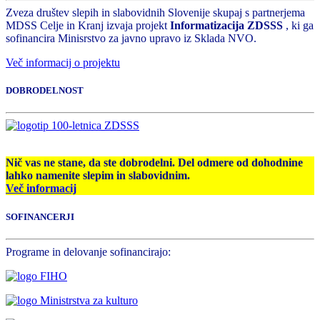
Zveza društev slepih in slabovidnih Slovenije skupaj s partnerjema
MDSS Celje in Kranj izvaja projekt
Informatizacija ZDSSS
, ki ga
sofinancira Minisrstvo za javno upravo iz Sklada NVO.
Več informacij o projektu
DOBRODELNOST
Nič vas ne stane, da ste dobrodelni. Del odmere od dohodnine
lahko namenite slepim in slabovidnim.
Več informacij
SOFINANCERJI
Programe in delovanje sofinancirajo: