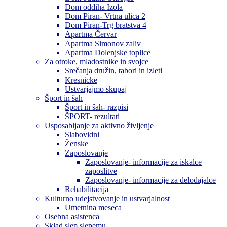
Dom oddiha Izola
Dom Piran- Vrtna ulica 2
Dom Piran-Trg bratstva 4
Apartma Červar
Apartma Simonov zaliv
Apartma Dolenjske toplice
Za otroke, mladostnike in svojce
Srečanja družin, tabori in izleti
Kresnicke
Ustvarjajmo skupaj
Šport in šah
Šport in šah- razpisi
ŠPORT- rezultati
Usposabljanje za aktivno življenje
Slabovidni
Ženske
Zaposlovanje
Zaposlovanje- informacije za iskalce
zaposlitve
Zaposlovanje- informacije za delodajalce
Rehabilitacija
Kulturno udejstvovanje in ustvarjalnost
Umetnina meseca
Osebna asistenca
Sklad slep slepemu