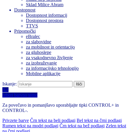
Sklad Milice Abram
Dostopnost
Dostopnost informacij
Dostopnost prostora
TTVS
Pripomočki
eBralec
za slabovidne
za mobilnost in orientacijo
za gluhoslepe
za vsakodnevno življenje
za izobraževanje
za informacijsko tehnologijo
Mobilne aplikacije
Iskanje:
A+
Izberi barvno temo
Za povečavo in pomanjšavo uporabljajte tipki CONTROL+ in
CONTROL-.
Privzete barve
Črn tekst na beli podlagi
Bel tekst na črni podlagi
Rumen tekst na modri podlagi
Črn tekst na bež podlagi
Zelen tekst
na črni podlagi