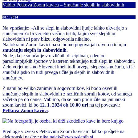
Vabilo Petkova Zoom kavica – Smučanje slepih in slabovidnih
08.1. 2024
Na vprašanje: »Ali se slepi in slabovidni ljudje lahko ukvarjajo s
smučanjem?« bi verjetno večina tistih, ki jim svet slepih in
slabovidnih ni prav blizu, odgovorila nikalno.
Na tokratni Zoom kavici pa se bomo pogovarjali ravno o tem;
o
smučanju slepih in slabovidnih
.
Ne le, da je smučanje v različnih disciplinah, eden od
paraolimpijskih športov v katerem tekmujejo tudi slepi in slabovidni.
Zelo verjetno smo Slovenci imeli tudi prvega slepega smučarja, ki je
smučal alpsko in tudi prvega učitelja slepih in slabovidnih
smučarjev.
Z nami bo veliko zanimivih sogovornikov, ki bodo osvetlili
smučanje slepih in slabovidnih z različnih zornih kotov, od samega
začetka pa do danes. Vabimo, da se nam pridružite na januarski
zoom kavici, ki bo
12. 1. 2024 ob 10.00 uri
na tej povezavi:
Petkova Zoom kavica
.
Predloge v zvezi s Petkovimi Zoom kavicami lahko pošljete na
elektronski naslov:
nika.pajek@zveza-slepih.si
.