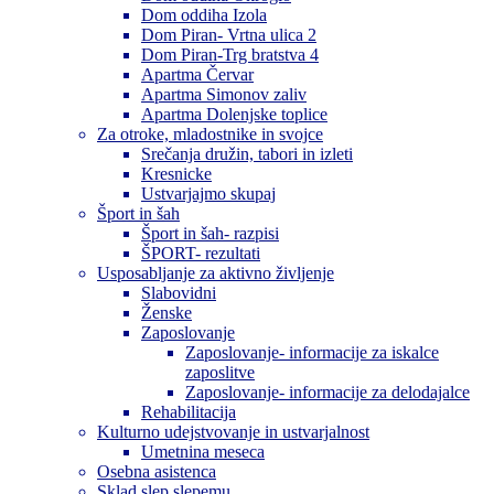
Dom oddiha Izola
Dom Piran- Vrtna ulica 2
Dom Piran-Trg bratstva 4
Apartma Červar
Apartma Simonov zaliv
Apartma Dolenjske toplice
Za otroke, mladostnike in svojce
Srečanja družin, tabori in izleti
Kresnicke
Ustvarjajmo skupaj
Šport in šah
Šport in šah- razpisi
ŠPORT- rezultati
Usposabljanje za aktivno življenje
Slabovidni
Ženske
Zaposlovanje
Zaposlovanje- informacije za iskalce
zaposlitve
Zaposlovanje- informacije za delodajalce
Rehabilitacija
Kulturno udejstvovanje in ustvarjalnost
Umetnina meseca
Osebna asistenca
Sklad slep slepemu