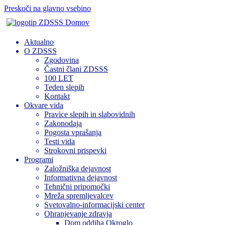
Preskoči na glavno vsebino
Domov
Aktualno
O ZDSSS
Zgodovina
Častni člani ZDSSS
100 LET
Teden slepih
Kontakt
Okvare vida
Pravice slepih in slabovidnih
Zakonodaja
Pogosta vprašanja
Testi vida
Strokovni prispevki
Programi
Založniška dejavnost
Informativna dejavnost
Tehnični pripomočki
Mreža spremljevalcev
Svetovalno-informacijski center
Ohranjevanje zdravja
Dom oddiha Okroglo