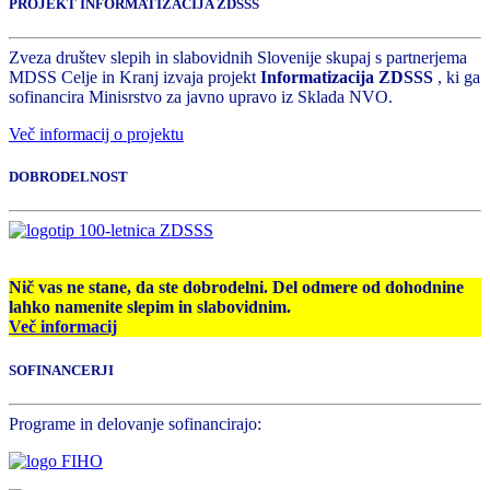
PROJEKT INFORMATIZACIJA ZDSSS
Zveza društev slepih in slabovidnih Slovenije skupaj s partnerjema
MDSS Celje in Kranj izvaja projekt
Informatizacija ZDSSS
, ki ga
sofinancira Minisrstvo za javno upravo iz Sklada NVO.
Več informacij o projektu
DOBRODELNOST
Nič vas ne stane, da ste dobrodelni. Del odmere od dohodnine
lahko namenite slepim in slabovidnim.
Več informacij
SOFINANCERJI
Programe in delovanje sofinancirajo: