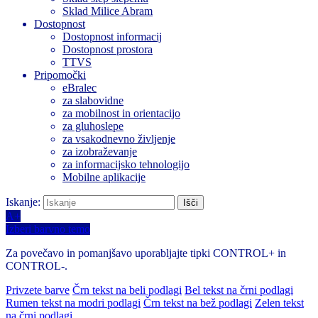
Sklad Milice Abram
Dostopnost
Dostopnost informacij
Dostopnost prostora
TTVS
Pripomočki
eBralec
za slabovidne
za mobilnost in orientacijo
za gluhoslepe
za vsakodnevno življenje
za izobraževanje
za informacijsko tehnologijo
Mobilne aplikacije
Iskanje:
A+
Izberi barvno temo
Za povečavo in pomanjšavo uporabljajte tipki CONTROL+ in
CONTROL-.
Privzete barve
Črn tekst na beli podlagi
Bel tekst na črni podlagi
Rumen tekst na modri podlagi
Črn tekst na bež podlagi
Zelen tekst
na črni podlagi