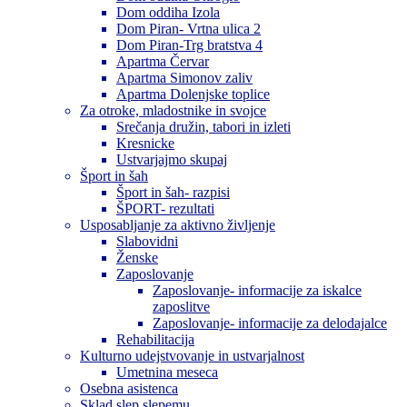
Dom oddiha Izola
Dom Piran- Vrtna ulica 2
Dom Piran-Trg bratstva 4
Apartma Červar
Apartma Simonov zaliv
Apartma Dolenjske toplice
Za otroke, mladostnike in svojce
Srečanja družin, tabori in izleti
Kresnicke
Ustvarjajmo skupaj
Šport in šah
Šport in šah- razpisi
ŠPORT- rezultati
Usposabljanje za aktivno življenje
Slabovidni
Ženske
Zaposlovanje
Zaposlovanje- informacije za iskalce
zaposlitve
Zaposlovanje- informacije za delodajalce
Rehabilitacija
Kulturno udejstvovanje in ustvarjalnost
Umetnina meseca
Osebna asistenca
Sklad slep slepemu