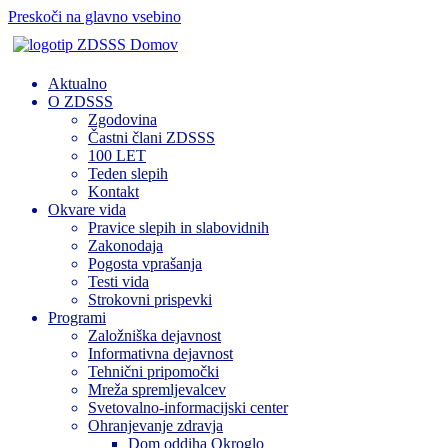
Preskoči na glavno vsebino
Domov
Aktualno
O ZDSSS
Zgodovina
Častni člani ZDSSS
100 LET
Teden slepih
Kontakt
Okvare vida
Pravice slepih in slabovidnih
Zakonodaja
Pogosta vprašanja
Testi vida
Strokovni prispevki
Programi
Založniška dejavnost
Informativna dejavnost
Tehnični pripomočki
Mreža spremljevalcev
Svetovalno-informacijski center
Ohranjevanje zdravja
Dom oddiha Okroglo