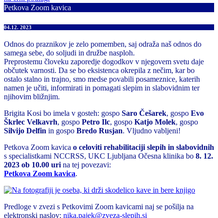
Petkova Zoom kavica
04.12. 2023
Odnos do praznikov je zelo pomemben, saj odraža naš odnos do
samega sebe, do soljudi in družbe nasploh.
Preprostemu človeku zaporedje dogodkov v njegovem svetu daje
občutek varnosti. Da se bo eksistenca okrepila z nečim, kar bo
ostalo stalno in trajno, smo medse povabili posameznice, katerih
namen je učiti, informirati in pomagati slepim in slabovidnim ter
njihovim bližnjim.
Brigita Kosi bo imela v gosteh: gospo
Saro Češarek
, gospo
Evo
Škrlec Velkavrh
, gospo
Petro Ilc
, gospo
Katjo Molek
, gospo
Silvijo Delfin
in gospo
Bredo Rusjan
. Vljudno vabljeni!
Petkova Zoom kavica
o celoviti rehabilitaciji slepih in slabovidnih
s specialistkami NCCRSS, UKC Ljubljana Očesna klinika bo
8. 12.
2023 ob 10.00 uri
na tej povezavi:
Petkova Zoom kavica
.
Predloge v zvezi s Petkovimi Zoom kavicami naj se pošilja na
elektronski naslov:
nika.pajek@zveza-slepih.si