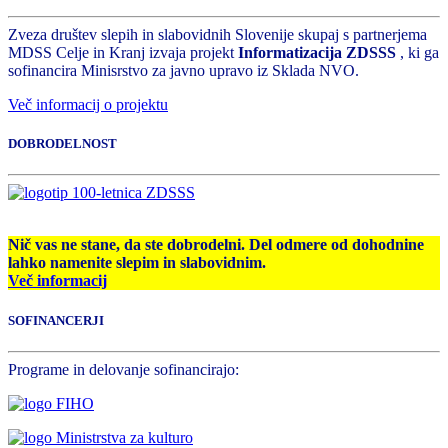
Zveza društev slepih in slabovidnih Slovenije skupaj s partnerjema
MDSS Celje in Kranj izvaja projekt
Informatizacija ZDSSS
, ki ga
sofinancira Minisrstvo za javno upravo iz Sklada NVO.
Več informacij o projektu
DOBRODELNOST
Nič vas ne stane, da ste dobrodelni. Del odmere od dohodnine
lahko namenite slepim in slabovidnim.
Več informacij
SOFINANCERJI
Programe in delovanje sofinancirajo: