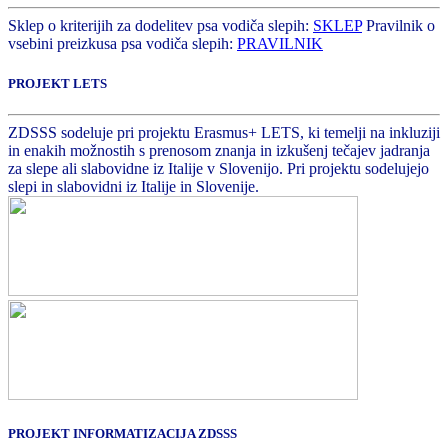
Sklep o kriterijih za dodelitev psa vodiča slepih:
SKLEP
Pravilnik o
vsebini preizkusa psa vodiča slepih:
PRAVILNIK
PROJEKT LETS
ZDSSS sodeluje pri projektu Erasmus+ LETS, ki temelji na inkluziji
in enakih možnostih s prenosom znanja in izkušenj tečajev jadranja
za slepe ali slabovidne iz Italije v Slovenijo. Pri projektu sodelujejo
slepi in slabovidni iz Italije in Slovenije.
PROJEKT INFORMATIZACIJA ZDSSS