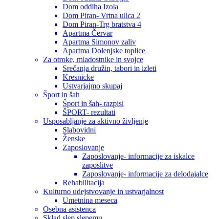
Dom oddiha Izola
Dom Piran- Vrtna ulica 2
Dom Piran-Trg bratstva 4
Apartma Červar
Apartma Simonov zaliv
Apartma Dolenjske toplice
Za otroke, mladostnike in svojce
Srečanja družin, tabori in izleti
Kresnicke
Ustvarjajmo skupaj
Šport in šah
Šport in šah- razpisi
ŠPORT- rezultati
Usposabljanje za aktivno življenje
Slabovidni
Ženske
Zaposlovanje
Zaposlovanje- informacije za iskalce
zaposlitve
Zaposlovanje- informacije za delodajalce
Rehabilitacija
Kulturno udejstvovanje in ustvarjalnost
Umetnina meseca
Osebna asistenca
Sklad slep slepemu