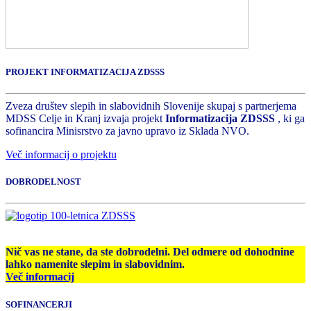
PROJEKT INFORMATIZACIJA ZDSSS
Zveza društev slepih in slabovidnih Slovenije skupaj s partnerjema
MDSS Celje in Kranj izvaja projekt
Informatizacija ZDSSS
, ki ga
sofinancira Minisrstvo za javno upravo iz Sklada NVO.
Več informacij o projektu
DOBRODELNOST
Nič vas ne stane, da ste dobrodelni. Del odmere od dohodnine
lahko namenite slepim in slabovidnim.
Več informacij
SOFINANCERJI