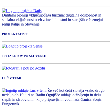
Digitalni pionirji vključujočega turizma: digitalna dostopnost in
socialna vključenost oseb z invalidnostmi in starejših v čezmejni
regiji Italije in Slovenije
PROJEKT SENSE
100 IZLETOV PO SLOVENIJI
LUČ V TEMI
Že več kot četrt stoletja vsako drugo
nedeljo ob 19. uri na Radiu Ognjišče oddaja o življenju in delu
slepih in slabovidnih, ki jo pripravlja in vodi naša članica Sonja
Pungertnik