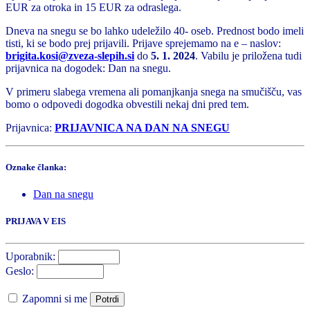
EUR za otroka in 15 EUR za odraslega.
Dneva na snegu se bo lahko udeležilo 40- oseb. Prednost bodo imeli
tisti, ki se bodo prej prijavili. Prijave sprejemamo na e – naslov:
brigita.kosi@zveza-slepih.si
do
5. 1. 2024
. Vabilu je priložena tudi
prijavnica na dogodek: Dan na snegu.
V primeru slabega vremena ali pomanjkanja snega na smučišču, vas
bomo o odpovedi dogodka obvestili nekaj dni pred tem.
Prijavnica:
PRIJAVNICA NA DAN NA SNEGU
Oznake članka:
Dan na snegu
PRIJAVA V EIS
Uporabnik:
Geslo:
Zapomni si me
Potrdi