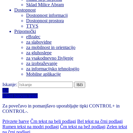
Sklad Milice Abram
Dostopnost
Dostopnost informacij
Dostopnost prostora
TTVS
Pripomočki
eBralec
za slabovidne
za mobilnost in orientacijo
za gluhoslepe
za vsakodnevno življenje
za izobraževanje
za informacijsko tehnologijo
Mobilne aplikacije
Iskanje:
A+
Izberi barvno temo
Za povečavo in pomanjšavo uporabljajte tipki CONTROL+ in
CONTROL-.
Privzete barve
Črn tekst na beli podlagi
Bel tekst na črni podlagi
Rumen tekst na modri podlagi
Črn tekst na bež podlagi
Zelen tekst
na črni podlagi