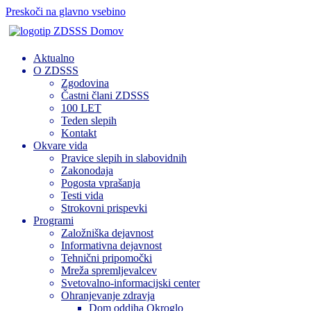
Preskoči na glavno vsebino
Domov
Aktualno
O ZDSSS
Zgodovina
Častni člani ZDSSS
100 LET
Teden slepih
Kontakt
Okvare vida
Pravice slepih in slabovidnih
Zakonodaja
Pogosta vprašanja
Testi vida
Strokovni prispevki
Programi
Založniška dejavnost
Informativna dejavnost
Tehnični pripomočki
Mreža spremljevalcev
Svetovalno-informacijski center
Ohranjevanje zdravja
Dom oddiha Okroglo