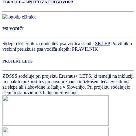
EBRALEC – SINTETIZATOR GOVORA
PSI VODIČI
Sklep o kriterijih za dodelitev psa vodiča slepih:
SKLEP
Pravilnik o
vsebini preizkusa psa vodiča slepih:
PRAVILNIK
PROJEKT LETS
ZDSSS sodeluje pri projektu Erasmus+ LETS, ki temelji na inkluziji
in enakih možnostih s prenosom znanja in izkušenj tečajev jadranja
za slepe ali slabovidne iz Italije v Slovenijo. Pri projektu sodelujejo
slepi in slabovidni iz Italije in Slovenije.