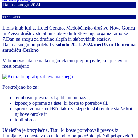
Dan na snegu 2024
22.12. 2023
Lions klub Idrija, Hotel Cerkno, Medobčinsko društvo Nova Gorica
in Zveza društev slepih in slabovidnih Slovenije organiziramo že
7.Dan na snegu za družine slepih in slabovidnih staršev.
Dan na snegu bo potekal v
soboto 20. 1. 2024 med 9. in 16. uro na
smučišču Cerkno
.
Vabimo vas, da se na ta dogodek čim prej prijavite, ker je število
mest omejeno.
Poskrbljeno bo za:
avtobusni prevoz iz Ljubljane in nazaj,
izposojo opreme za tiste, ki boste to potrebovali,
spremstvo na smučišču tako za slepe in slabovidne starše kot
njihove otroke in
topli obrok.
Udeležba je brezplačna. Tisti, ki boste potrebovali prevoz iz
Ljubljane, pa boste za to naknadno po položnici plačali prispevek 9