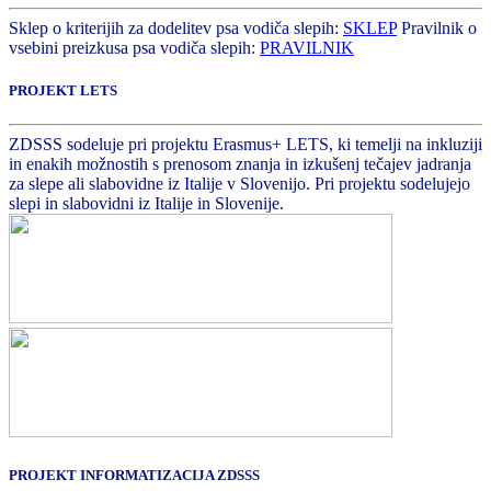
Sklep o kriterijih za dodelitev psa vodiča slepih:
SKLEP
Pravilnik o
vsebini preizkusa psa vodiča slepih:
PRAVILNIK
PROJEKT LETS
ZDSSS sodeluje pri projektu Erasmus+ LETS, ki temelji na inkluziji
in enakih možnostih s prenosom znanja in izkušenj tečajev jadranja
za slepe ali slabovidne iz Italije v Slovenijo. Pri projektu sodelujejo
slepi in slabovidni iz Italije in Slovenije.
PROJEKT INFORMATIZACIJA ZDSSS