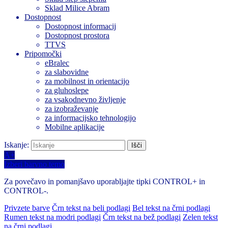
Sklad Milice Abram
Dostopnost
Dostopnost informacij
Dostopnost prostora
TTVS
Pripomočki
eBralec
za slabovidne
za mobilnost in orientacijo
za gluhoslepe
za vsakodnevno življenje
za izobraževanje
za informacijsko tehnologijo
Mobilne aplikacije
Iskanje:
A+
Izberi barvno temo
Za povečavo in pomanjšavo uporabljajte tipki CONTROL+ in
CONTROL-.
Privzete barve
Črn tekst na beli podlagi
Bel tekst na črni podlagi
Rumen tekst na modri podlagi
Črn tekst na bež podlagi
Zelen tekst
na črni podlagi