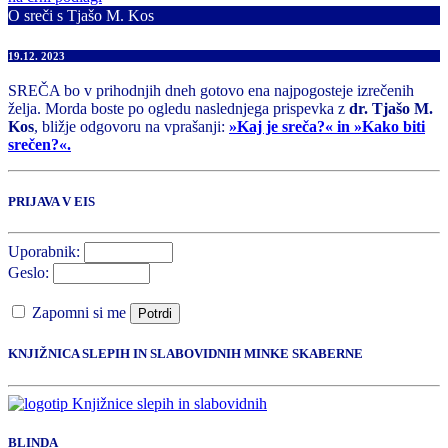
O sreči s Tjašo M. Kos
19.12. 2023
SREČA bo v prihodnjih dneh gotovo ena najpogosteje izrečenih
želja. Morda boste po ogledu naslednjega prispevka z
dr. Tjašo M.
Kos
, bližje odgovoru na vprašanji:
»Kaj je sreča?« in »Kako biti
srečen?«.
PRIJAVA V EIS
Uporabnik:
Geslo:
Zapomni si me
Potrdi
KNJIŽNICA SLEPIH IN SLABOVIDNIH MINKE SKABERNE
BLINDA