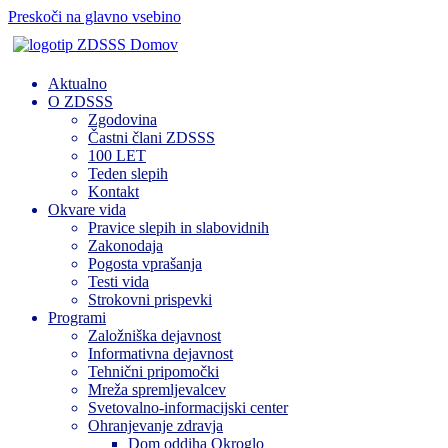
Preskoči na glavno vsebino
Domov
Aktualno
O ZDSSS
Zgodovina
Častni člani ZDSSS
100 LET
Teden slepih
Kontakt
Okvare vida
Pravice slepih in slabovidnih
Zakonodaja
Pogosta vprašanja
Testi vida
Strokovni prispevki
Programi
Založniška dejavnost
Informativna dejavnost
Tehnični pripomočki
Mreža spremljevalcev
Svetovalno-informacijski center
Ohranjevanje zdravja
Dom oddiha Okroglo