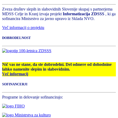
Zveza društev slepih in slabovidnih Slovenije skupaj s partnerjema
MDSS Celje in Kranj izvaja projekt
Informatizacija ZDSSS
, ki ga
sofinancira Minisrstvo za javno upravo iz Sklada NVO.
Več informacij o projektu
DOBRODELNOST
Nič vas ne stane, da ste dobrodelni. Del odmere od dohodnine
lahko namenite slepim in slabovidnim.
Več informacij
SOFINANCERJI
Programe in delovanje sofinancirajo: