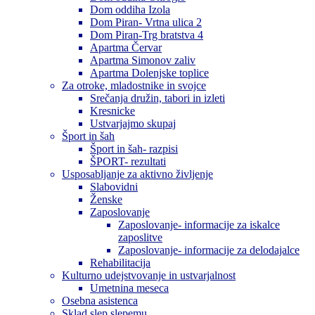
Dom oddiha Izola
Dom Piran- Vrtna ulica 2
Dom Piran-Trg bratstva 4
Apartma Červar
Apartma Simonov zaliv
Apartma Dolenjske toplice
Za otroke, mladostnike in svojce
Srečanja družin, tabori in izleti
Kresnicke
Ustvarjajmo skupaj
Šport in šah
Šport in šah- razpisi
ŠPORT- rezultati
Usposabljanje za aktivno življenje
Slabovidni
Ženske
Zaposlovanje
Zaposlovanje- informacije za iskalce
zaposlitve
Zaposlovanje- informacije za delodajalce
Rehabilitacija
Kulturno udejstvovanje in ustvarjalnost
Umetnina meseca
Osebna asistenca
Sklad slep slepemu