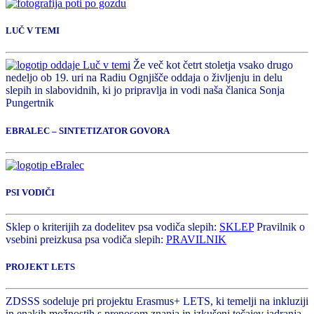
LUČ V TEMI
Že več kot četrt stoletja vsako drugo
nedeljo ob 19. uri na Radiu Ognjišče oddaja o življenju in delu
slepih in slabovidnih, ki jo pripravlja in vodi naša članica Sonja
Pungertnik
EBRALEC – SINTETIZATOR GOVORA
PSI VODIČI
Sklep o kriterijih za dodelitev psa vodiča slepih:
SKLEP
Pravilnik o
vsebini preizkusa psa vodiča slepih:
PRAVILNIK
PROJEKT LETS
ZDSSS sodeluje pri projektu Erasmus+ LETS, ki temelji na inkluziji
in enakih možnostih s prenosom znanja in izkušenj tečajev jadranja