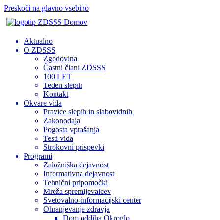
Preskoči na glavno vsebino
Domov
Aktualno
O ZDSSS
Zgodovina
Častni člani ZDSSS
100 LET
Teden slepih
Kontakt
Okvare vida
Pravice slepih in slabovidnih
Zakonodaja
Pogosta vprašanja
Testi vida
Strokovni prispevki
Programi
Založniška dejavnost
Informativna dejavnost
Tehnični pripomočki
Mreža spremljevalcev
Svetovalno-informacijski center
Ohranjevanje zdravja
Dom oddiha Okroglo