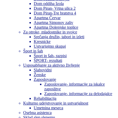
Dom oddiha Izola
Dom Piran- Vrtna ulica 2
Dom Piran-Trg bratstva 4
Apartma Červar
Apartma Simonov zaliv
Apartma Dolenjske toplice
Za otroke, mladostnike in svojce
Srečanja družin, tabori in izleti
Kresnicke
Ustvarjajmo skupaj
Šport in šah
Šport in šah- razpisi
ŠPORT- rezultati
Usposabljanje za aktivno življenje
Slabovidni
Ženske
Zaposlovanje
Zaposlovanje- informacije za iskalce
zaposlitve
Zaposlovanje- informacije za delodajalce
Rehabilitacija
Kulturno udejstvovanje in ustvarjalnost
Umetnina meseca
Osebna asistenca
Sklad slep slepemu