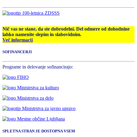
Nič vas ne stane, da ste dobrodelni. Del odmere od dohodnine
lahko namenite slepim in slabovidnim.
Več informacij
SOFINANCERJI
Programe in delovanje sofinancirajo:
SPLETNA STRAN JE DOSTOPNA VSEM