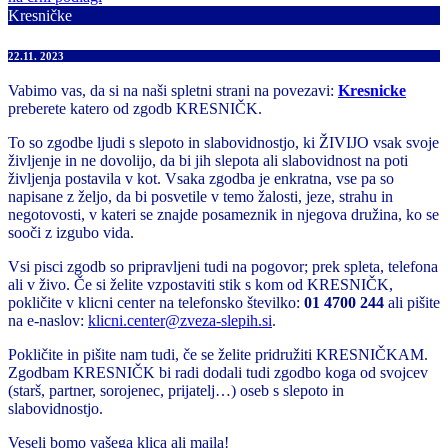
Kresničke
22.11. 2023
Vabimo vas, da si na naši spletni strani na povezavi:
Kresnicke
preberete katero od zgodb KRESNIČK.
To so zgodbe ljudi s slepoto in slabovidnostjo, ki ŽIVIJO vsak svoje
življenje in ne dovolijo, da bi jih slepota ali slabovidnost na poti
življenja postavila v kot. Vsaka zgodba je enkratna, vse pa so
napisane z željo, da bi posvetile v temo žalosti, jeze, strahu in
negotovosti, v kateri se znajde posameznik in njegova družina, ko se
sooči z izgubo vida.
Vsi pisci zgodb so pripravljeni tudi na pogovor; prek spleta, telefona
ali v živo. Če si želite vzpostaviti stik s kom od KRESNIČK,
pokličite v klicni center na telefonsko številko:
01 4700 244
ali pišite
na e-naslov:
klicni.center@zveza-slepih.si
.
Pokličite in pišite nam tudi, če se želite pridružiti KRESNIČKAM.
Zgodbam KRESNIČK bi radi dodali tudi zgodbo koga od svojcev
(starš, partner, sorojenec, prijatelj…) oseb s slepoto in
slabovidnostjo.
Veseli bomo vašega klica ali maila!