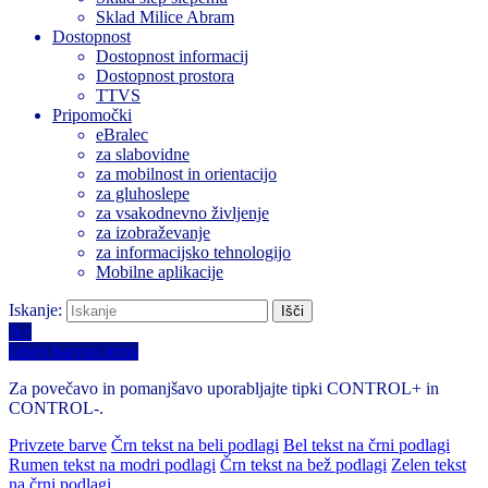
Sklad Milice Abram
Dostopnost
Dostopnost informacij
Dostopnost prostora
TTVS
Pripomočki
eBralec
za slabovidne
za mobilnost in orientacijo
za gluhoslepe
za vsakodnevno življenje
za izobraževanje
za informacijsko tehnologijo
Mobilne aplikacije
Iskanje:
A+
Izberi barvno temo
Za povečavo in pomanjšavo uporabljajte tipki CONTROL+ in
CONTROL-.
Privzete barve
Črn tekst na beli podlagi
Bel tekst na črni podlagi
Rumen tekst na modri podlagi
Črn tekst na bež podlagi
Zelen tekst
na črni podlagi