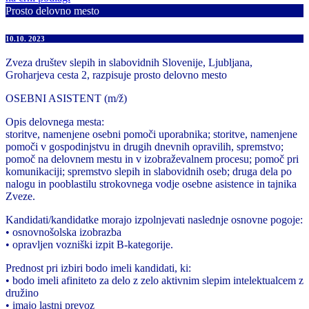
Prosto delovno mesto
10.10. 2023
Zveza društev slepih in slabovidnih Slovenije, Ljubljana,
Groharjeva cesta 2, razpisuje prosto delovno mesto
OSEBNI ASISTENT (m/ž)
Opis delovnega mesta:
storitve, namenjene osebni pomoči uporabnika; storitve, namenjene
pomoči v gospodinjstvu in drugih dnevnih opravilih, spremstvo;
pomoč na delovnem mestu in v izobraževalnem procesu; pomoč pri
komunikaciji; spremstvo slepih in slabovidnih oseb; druga dela po
nalogu in pooblastilu strokovnega vodje osebne asistence in tajnika
Zveze.
Kandidati/kandidatke morajo izpolnjevati naslednje osnovne pogoje:
• osnovnošolska izobrazba
• opravljen vozniški izpit B-kategorije.
Prednost pri izbiri bodo imeli kandidati, ki:
• bodo imeli afiniteto za delo z zelo aktivnim slepim intelektualcem z
družino
• imajo lastni prevoz