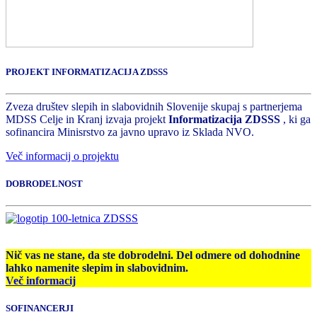
PROJEKT INFORMATIZACIJA ZDSSS
Zveza društev slepih in slabovidnih Slovenije skupaj s partnerjema
MDSS Celje in Kranj izvaja projekt
Informatizacija ZDSSS
, ki ga
sofinancira Minisrstvo za javno upravo iz Sklada NVO.
Več informacij o projektu
DOBRODELNOST
Nič vas ne stane, da ste dobrodelni. Del odmere od dohodnine
lahko namenite slepim in slabovidnim.
Več informacij
SOFINANCERJI