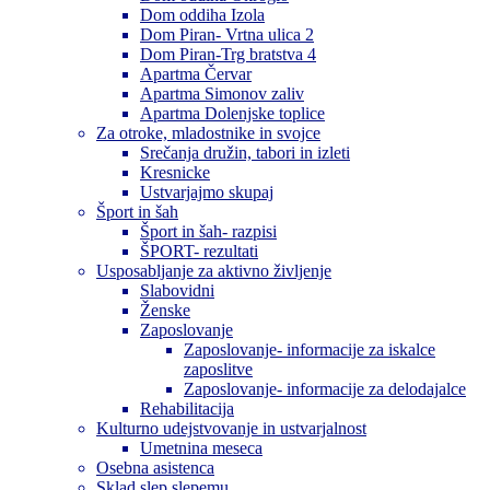
Dom oddiha Izola
Dom Piran- Vrtna ulica 2
Dom Piran-Trg bratstva 4
Apartma Červar
Apartma Simonov zaliv
Apartma Dolenjske toplice
Za otroke, mladostnike in svojce
Srečanja družin, tabori in izleti
Kresnicke
Ustvarjajmo skupaj
Šport in šah
Šport in šah- razpisi
ŠPORT- rezultati
Usposabljanje za aktivno življenje
Slabovidni
Ženske
Zaposlovanje
Zaposlovanje- informacije za iskalce
zaposlitve
Zaposlovanje- informacije za delodajalce
Rehabilitacija
Kulturno udejstvovanje in ustvarjalnost
Umetnina meseca
Osebna asistenca
Sklad slep slepemu