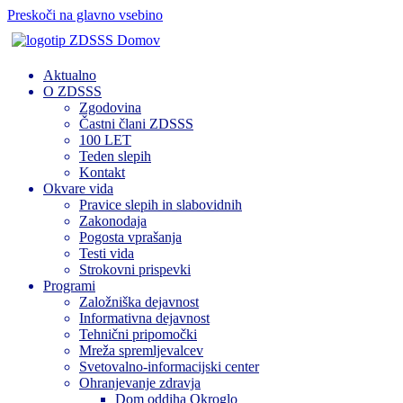
Preskoči na glavno vsebino
Domov
Aktualno
O ZDSSS
Zgodovina
Častni člani ZDSSS
100 LET
Teden slepih
Kontakt
Okvare vida
Pravice slepih in slabovidnih
Zakonodaja
Pogosta vprašanja
Testi vida
Strokovni prispevki
Programi
Založniška dejavnost
Informativna dejavnost
Tehnični pripomočki
Mreža spremljevalcev
Svetovalno-informacijski center
Ohranjevanje zdravja
Dom oddiha Okroglo