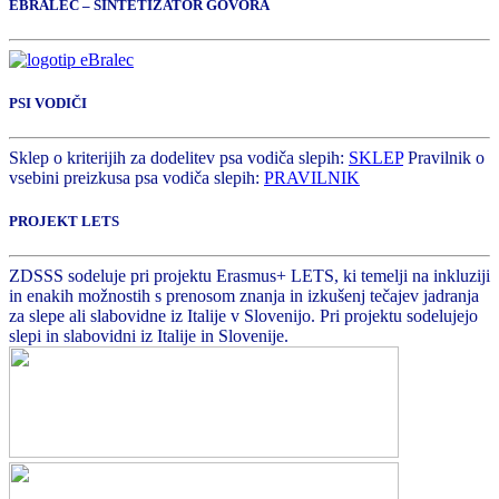
EBRALEC – SINTETIZATOR GOVORA
PSI VODIČI
Sklep o kriterijih za dodelitev psa vodiča slepih:
SKLEP
Pravilnik o
vsebini preizkusa psa vodiča slepih:
PRAVILNIK
PROJEKT LETS
ZDSSS sodeluje pri projektu Erasmus+ LETS, ki temelji na inkluziji
in enakih možnostih s prenosom znanja in izkušenj tečajev jadranja
za slepe ali slabovidne iz Italije v Slovenijo. Pri projektu sodelujejo
slepi in slabovidni iz Italije in Slovenije.