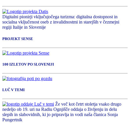
Digitalni pionirji vključujočega turizma: digitalna dostopnost in
socialna vključenost oseb z invalidnostmi in starejših v čezmejni
regiji Italije in Slovenije
PROJEKT SENSE
100 IZLETOV PO SLOVENIJI
LUČ V TEMI
Že več kot četrt stoletja vsako drugo
nedeljo ob 19. uri na Radiu Ognjišče oddaja o življenju in delu
slepih in slabovidnih, ki jo pripravlja in vodi naša članica Sonja
Pungertnik