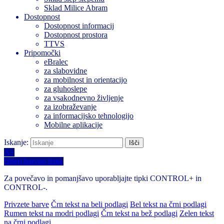
Sklad Milice Abram
Dostopnost
Dostopnost informacij
Dostopnost prostora
TTVS
Pripomočki
eBralec
za slabovidne
za mobilnost in orientacijo
za gluhoslepe
za vsakodnevno življenje
za izobraževanje
za informacijsko tehnologijo
Mobilne aplikacije
Iskanje:
A+
Izberi barvno temo
Za povečavo in pomanjšavo uporabljajte tipki CONTROL+ in
CONTROL-.
Privzete barve
Črn tekst na beli podlagi
Bel tekst na črni podlagi
Rumen tekst na modri podlagi
Črn tekst na bež podlagi
Zelen tekst
na črni podlagi