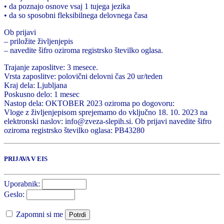
• da poznajo osnove vsaj 1 tujega jezika
• da so sposobni fleksibilnega delovnega časa
Ob prijavi
– priložite življenjepis
– navedite šifro oziroma registrsko številko oglasa.
Trajanje zaposlitve: 3 mesece.
Vrsta zaposlitve: polovični delovni čas 20 ur/teden
Kraj dela: Ljubljana
Poskusno delo: 1 mesec
Nastop dela: OKTOBER 2023 oziroma po dogovoru:
Vloge z življenjepisom sprejemamo do vključno 18. 10. 2023 na
elektronski naslov: info@zveza-slepih.si. Ob prijavi navedite šifro
oziroma registrsko številko oglasa: PB43280
PRIJAVA V EIS
Uporabnik:
Geslo:
Zapomni si me
Potrdi