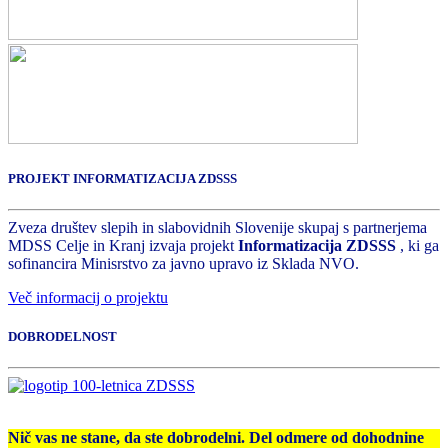
PROJEKT INFORMATIZACIJA ZDSSS
Zveza društev slepih in slabovidnih Slovenije skupaj s partnerjema
MDSS Celje in Kranj izvaja projekt
Informatizacija ZDSSS
, ki ga
sofinancira Minisrstvo za javno upravo iz Sklada NVO.
Več informacij o projektu
DOBRODELNOST
Nič vas ne stane, da ste dobrodelni. Del odmere od dohodnine