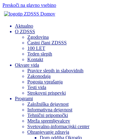
Preskoči na glavno vsebino
Domov
Aktualno
O ZDSSS
Zgodovina
Častni člani ZDSSS
100 LET
Teden slepih
Kontakt
Okvare vida
Pravice slepih in slabovidnih
Zakonodaja
Pogosta vprašanja
Testi vida
Strokovni prispevki
Programi
Založniška dejavnost
Informativna dejavnost
Tehnični pripomočki
Mreža spremljevalcev
Svetovalno-informacijski center
Ohranjevanje zdravja
Dom oddiha Okroglo