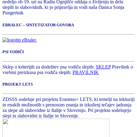
nedeljo ob 19. uri na Radiu Ognjišče oddaja o življenju in delu
slepih in slabovidnih, ki jo pripravlja in vodi naša članica Sonja
Pungertnik
EBRALEC – SINTETIZATOR GOVORA
PSI VODIČI
Sklep o kriterijih za dodelitev psa vodiča slepih:
SKLEP
Pravilnik o
vsebini preizkusa psa vodiča slepih:
PRAVILNIK
PROJEKT LETS
ZDSSS sodeluje pri projektu Erasmus+ LETS, ki temelji na inkluziji
in enakih možnostih s prenosom znanja in izkušenj tečajev jadranja
za slepe ali slabovidne iz Italije v Slovenijo. Pri projektu sodelujejo
slepi in slabovidni iz Italije in Slovenije.