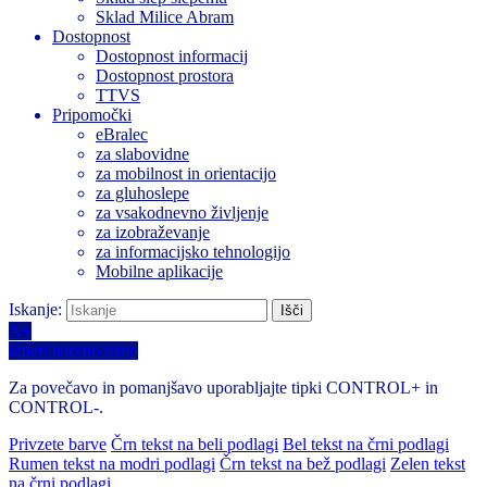
Sklad Milice Abram
Dostopnost
Dostopnost informacij
Dostopnost prostora
TTVS
Pripomočki
eBralec
za slabovidne
za mobilnost in orientacijo
za gluhoslepe
za vsakodnevno življenje
za izobraževanje
za informacijsko tehnologijo
Mobilne aplikacije
Iskanje:
A+
Izberi barvno temo
Za povečavo in pomanjšavo uporabljajte tipki CONTROL+ in
CONTROL-.
Privzete barve
Črn tekst na beli podlagi
Bel tekst na črni podlagi
Rumen tekst na modri podlagi
Črn tekst na bež podlagi
Zelen tekst
na črni podlagi