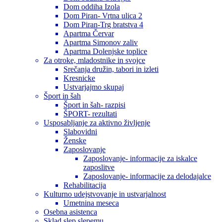
Dom oddiha Izola
Dom Piran- Vrtna ulica 2
Dom Piran-Trg bratstva 4
Apartma Červar
Apartma Simonov zaliv
Apartma Dolenjske toplice
Za otroke, mladostnike in svojce
Srečanja družin, tabori in izleti
Kresnicke
Ustvarjajmo skupaj
Šport in šah
Šport in šah- razpisi
ŠPORT- rezultati
Usposabljanje za aktivno življenje
Slabovidni
Ženske
Zaposlovanje
Zaposlovanje- informacije za iskalce
zaposlitve
Zaposlovanje- informacije za delodajalce
Rehabilitacija
Kulturno udejstvovanje in ustvarjalnost
Umetnina meseca
Osebna asistenca
Sklad slep slepemu