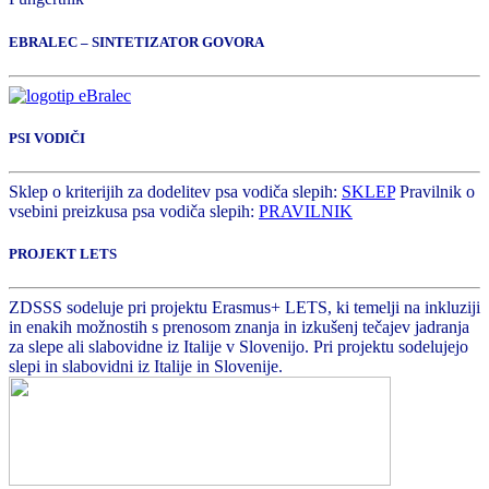
EBRALEC – SINTETIZATOR GOVORA
PSI VODIČI
Sklep o kriterijih za dodelitev psa vodiča slepih:
SKLEP
Pravilnik o
vsebini preizkusa psa vodiča slepih:
PRAVILNIK
PROJEKT LETS
ZDSSS sodeluje pri projektu Erasmus+ LETS, ki temelji na inkluziji
in enakih možnostih s prenosom znanja in izkušenj tečajev jadranja
za slepe ali slabovidne iz Italije v Slovenijo. Pri projektu sodelujejo
slepi in slabovidni iz Italije in Slovenije.