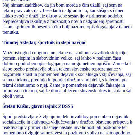
Naj nimam zadržkov, da jih bom morda s čim užalil, saj sem na
tekmi prav zato, da z besedami nadgradim to, kar slišijo, s čimer
lahko zvočne dražljaje okrog sebe sestavijo v primerno podobo.
Neprecenljiva izkušnja z možnostjo novih nadgradenj spretnosti
iskanja primernih besed za čim bolj nazoren opis dogajanja v danem
trenutku.
Timotej Skledar, športnik in slepi navijač
Možnost ogleda nogometne tekme na stadionu z avdiodeskripcijo
pomeni slepim in slabovidnim veliko, saj lahko v realnem času
dobimo podroben opis dogajanja na nogometnem igrišču. Zame kot
slepo osebo predstavlja obisk tekem slovenske reprezentance v
nogometu strast in pomemben dejavnik socialnega vključevanja, saj
se med tekmo, pred njo in po njej družim s prijatelji, s katerimi po
tekmi debatiramo o njej. Zame je pomemben dejavnik čakanje in
priprava na tekmo, saj že doma oblečem slovenski dres in si dam šal
okoli vratu.
Štefan Kušar, glavni tajnik ZDSSS
Šport predstavlja v življenju in delu invalidov pomemben dejavnik
socializacije in aktivnega vključevanja v družbo, bistveno prispeva k
reaktivaciji v primeru kasneje nastale invalidnosti ali poškodbe ter
pomembno dviguje samozavest in pozitivno vpliva na samopodobo.