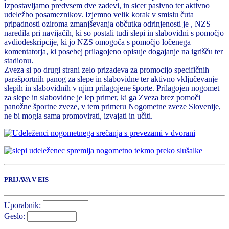
Izpostavljamo predvsem dve zadevi, in sicer pasivno ter aktivno
udeležbo posameznikov. Izjemno velik korak v smislu čuta
pripadnosti oziroma zmanjševanja občutka odrinjenosti je , NZS
naredila pri navijačih, ki so postali tudi slepi in slabovidni s pomočjo
avdiodeskripcije, ki jo NZS omogoča s pomočjo ločenega
komentatorja, ki posebej prilagojeno opisuje dogajanje na igrišču ter
stadionu.
Zveza si po drugi strani zelo prizadeva za promocijo specifičnih
parašportnih panog za slepe in slabovidne ter aktivno vključevanje
slepih in slabovidnih v njim prilagojene športe. Prilagojen nogomet
za slepe in slabovidne je lep primer, ki ga Zveza brez pomoči
panožne športne zveze, v tem primeru Nogometne zveze Slovenije,
ne bi mogla sama promovirati, izvajati in učiti.
PRIJAVA V EIS
Uporabnik:
Geslo: