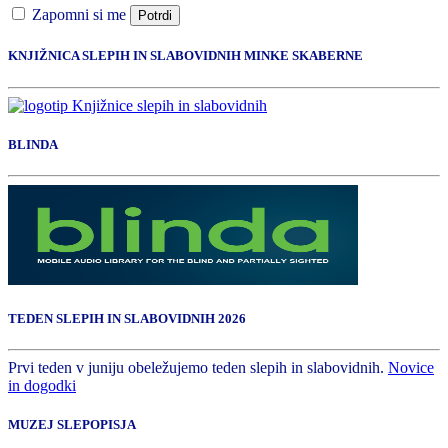
Zapomni si me
Potrdi
KNJIŽNICA SLEPIH IN SLABOVIDNIH MINKE SKABERNE
BLINDA
TEDEN SLEPIH IN SLABOVIDNIH 2026
Prvi teden v juniju obeležujemo teden slepih in slabovidnih.
Novice
in dogodki
MUZEJ SLEPOPISJA