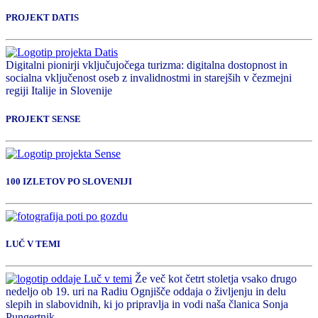
PROJEKT DATIS
Digitalni pionirji vključujočega turizma: digitalna dostopnost in
socialna vključenost oseb z invalidnostmi in starejših v čezmejni
regiji Italije in Slovenije
PROJEKT SENSE
100 IZLETOV PO SLOVENIJI
LUČ V TEMI
Že več kot četrt stoletja vsako drugo
nedeljo ob 19. uri na Radiu Ognjišče oddaja o življenju in delu
slepih in slabovidnih, ki jo pripravlja in vodi naša članica Sonja
Pungertnik