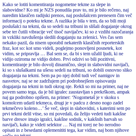
Kako se lotiti komentiranja nogometne tekme za slepe in
slabovidne? Ko mi je NZS ponudila prav to, mi je bilo rečeno, naj
naredim klasičen radijski prenos, naj poslušalcem prenesem čim več
informacij o poteku tekme. A razlika je bila v tem, da so bili moji
poslušalci na tekmi, da so sedeli na tribuni in slišali dogajanje okrog
sebe ter čutili vibracije več tisoč navijačev, ki so z vzdihi razočaranja
in vzkliki navdušenja sledili dogajanju na zelenici. Ves čas sem
nekako pazil, da nisem uporabil nekaterih klasičnih reporterskih
fraz, kot so: kot smo videli, poglejmo ponovljeni posnetek, kot
vidim, se pripravlja … Bal sem se, da bi s tem užalil ljudi, ki ne
vidijo oziroma ne vidijo dobro. Prvi odzivi so bili pozitivni,
komentiranje je bilo dovolj dinamično, slepi in slabovidni navijači,
ki so s slušalkami na ušesu sedeli na tribuni, so dobili osnovno sliko
dogajanja na tekmi. Sem pa po njej dobil tudi več namigov in
nasvetov, naj se ne zadržujem pri podrobnejšem opisovanju
dogajanja na tekmi in tudi okrog nje. Rekli so mi na primer, naj ne
povem samo tega, da je bil igralec zaustavljan s prekrškom, ampak
naj ga podrobno opišem, na primer: ‘Nogometaš je v skoku s
komolcem udaril tekmeca, drugi je v padcu z desno nogo zadel
tekmečevo koleno…’ Še več, slepi in slabovidni, s katerimi sem po
prvi tekmi delil vtise, so mi povedali, da želijo vedeti tudi kakšne
barve dresov imajo igralci, kakšne sodnik, v kakšnih barvah so
navijači, kako je videti selektor … Naj mi torej ne bo nerodno
opisati in z besedami oplemenititi tega, kar vidim, naj bom njihove
»oči« na tekmi.