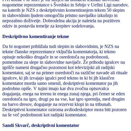
nogometne reprezentance s Švedsko in Srbijo v Uefini Ligi narodov,
na katerih je NZS z deskriptivnim komentiranjem tekem 50 slepim
in slabovidnim ljudem omogočila pristno navijaško izkušnjo in
nepozabno doživetje. Dobrodelna akcija je naletela na pozitiven
odziv in postavila temelje za krepitev sodelovanja.
Deskriptivno komentiranje tekme
Da bi nogomet približala tudi slepim in slabovidnim, je NZS na
tekme članske reprezentance vključila komentatorja, ki tekmo
opisuje nekoliko drugače in se osredotoča na podrobnosti,
pomembne za slepe in slabovidne navijače. Že prihodu igralcev na
igrišče nameni drugačno pozornost kot televizijski ali radijski
komentator, saj se na primer osredotoči na različne navade ali rituale
igralcev, ki jih izvajajo igralci pred tekmo in ki bi jih klasičen
komentator morda samo omenil, deskriptivni komentator pa jih
podrobno opiše. V tujini imajo kar dva zvočna opisovalca
dogajanja, enega na terenu in enega zunaj njega, pri čemer se eden
osredotoča na igro, drugi pa na vse, kar igro spremlja, med drugim
na barvo dresov, dogajanje na rezervni klopi in na tribunah.
Deskriptivni komentator oziroma avdiodeskriptor mora biti pozoren
na še več podrobnosti kot radijski komentator.
Sandi Skvarč, deskriptivni komentator