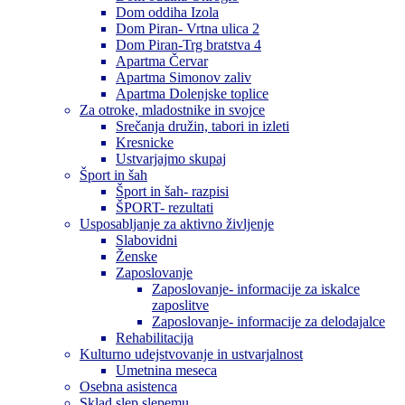
Dom oddiha Izola
Dom Piran- Vrtna ulica 2
Dom Piran-Trg bratstva 4
Apartma Červar
Apartma Simonov zaliv
Apartma Dolenjske toplice
Za otroke, mladostnike in svojce
Srečanja družin, tabori in izleti
Kresnicke
Ustvarjajmo skupaj
Šport in šah
Šport in šah- razpisi
ŠPORT- rezultati
Usposabljanje za aktivno življenje
Slabovidni
Ženske
Zaposlovanje
Zaposlovanje- informacije za iskalce
zaposlitve
Zaposlovanje- informacije za delodajalce
Rehabilitacija
Kulturno udejstvovanje in ustvarjalnost
Umetnina meseca
Osebna asistenca
Sklad slep slepemu