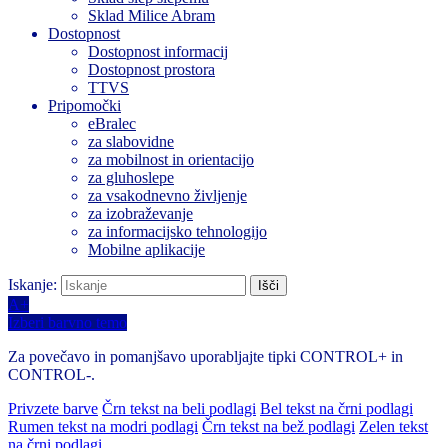
Sklad Milice Abram
Dostopnost
Dostopnost informacij
Dostopnost prostora
TTVS
Pripomočki
eBralec
za slabovidne
za mobilnost in orientacijo
za gluhoslepe
za vsakodnevno življenje
za izobraževanje
za informacijsko tehnologijo
Mobilne aplikacije
Iskanje:
A+
Izberi barvno temo
Za povečavo in pomanjšavo uporabljajte tipki CONTROL+ in
CONTROL-.
Privzete barve
Črn tekst na beli podlagi
Bel tekst na črni podlagi
Rumen tekst na modri podlagi
Črn tekst na bež podlagi
Zelen tekst
na črni podlagi