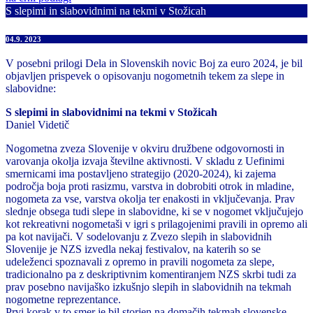
S slepimi in slabovidnimi na tekmi v Stožicah
04.9. 2023
V posebni prilogi Dela in Slovenskih novic Boj za euro 2024, je bil
objavljen prispevek o opisovanju nogometnih tekem za slepe in
slabovidne:
S slepimi in slabovidnimi na tekmi v Stožicah
Daniel Videtič
Nogometna zveza Slovenije v okviru družbene odgovornosti in
varovanja okolja izvaja številne aktivnosti. V skladu z Uefinimi
smernicami ima postavljeno strategijo (2020-2024), ki zajema
področja boja proti rasizmu, varstva in dobrobiti otrok in mladine,
nogometa za vse, varstva okolja ter enakosti in vključevanja. Prav
slednje obsega tudi slepe in slabovidne, ki se v nogomet vključujejo
kot rekreativni nogometaši v igri s prilagojenimi pravili in opremo ali
pa kot navijači. V sodelovanju z Zvezo slepih in slabovidnih
Slovenije je NZS izvedla nekaj festivalov, na katerih so se
udeleženci spoznavali z opremo in pravili nogometa za slepe,
tradicionalno pa z deskriptivnim komentiranjem NZS skrbi tudi za
prav posebno navijaško izkušnjo slepih in slabovidnih na tekmah
nogometne reprezentance.
Prvi korak v to smer je bil storjen na domačih tekmah slovenske