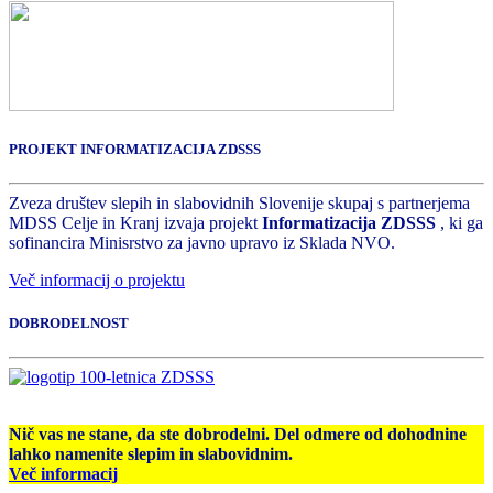
PROJEKT INFORMATIZACIJA ZDSSS
Zveza društev slepih in slabovidnih Slovenije skupaj s partnerjema
MDSS Celje in Kranj izvaja projekt
Informatizacija ZDSSS
, ki ga
sofinancira Minisrstvo za javno upravo iz Sklada NVO.
Več informacij o projektu
DOBRODELNOST
Nič vas ne stane, da ste dobrodelni. Del odmere od dohodnine
lahko namenite slepim in slabovidnim.
Več informacij