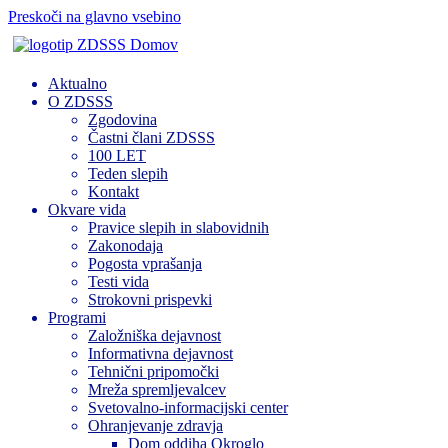
Preskoči na glavno vsebino
Domov
Aktualno
O ZDSSS
Zgodovina
Častni člani ZDSSS
100 LET
Teden slepih
Kontakt
Okvare vida
Pravice slepih in slabovidnih
Zakonodaja
Pogosta vprašanja
Testi vida
Strokovni prispevki
Programi
Založniška dejavnost
Informativna dejavnost
Tehnični pripomočki
Mreža spremljevalcev
Svetovalno-informacijski center
Ohranjevanje zdravja
Dom oddiha Okroglo