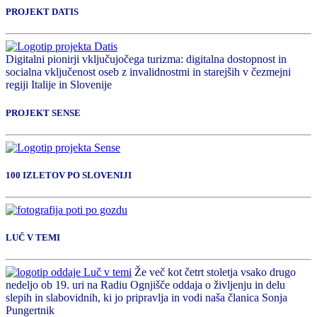
PROJEKT DATIS
Digitalni pionirji vključujočega turizma: digitalna dostopnost in
socialna vključenost oseb z invalidnostmi in starejših v čezmejni
regiji Italije in Slovenije
PROJEKT SENSE
100 IZLETOV PO SLOVENIJI
LUČ V TEMI
Že več kot četrt stoletja vsako drugo
nedeljo ob 19. uri na Radiu Ognjišče oddaja o življenju in delu
slepih in slabovidnih, ki jo pripravlja in vodi naša članica Sonja
Pungertnik