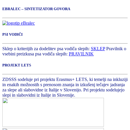
EBRALEC – SINTETIZATOR GOVORA
PSI VODIČI
Sklep o kriterijih za dodelitev psa vodiča slepih:
SKLEP
Pravilnik o
vsebini preizkusa psa vodiča slepih:
PRAVILNIK
PROJEKT LETS
ZDSSS sodeluje pri projektu Erasmus+ LETS, ki temelji na inkluziji
in enakih možnostih s prenosom znanja in izkušenj tečajev jadranja
za slepe ali slabovidne iz Italije v Slovenijo. Pri projektu sodelujejo
slepi in slabovidni iz Italije in Slovenije.