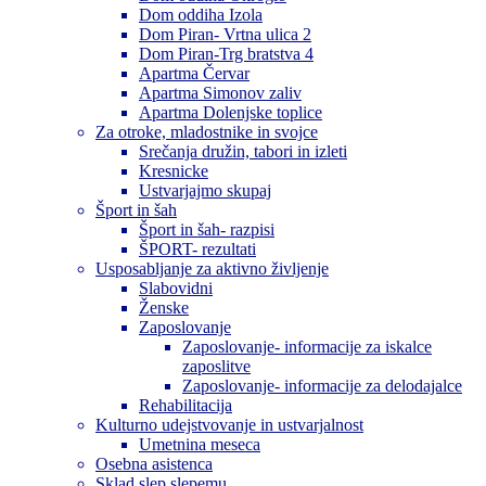
Dom oddiha Izola
Dom Piran- Vrtna ulica 2
Dom Piran-Trg bratstva 4
Apartma Červar
Apartma Simonov zaliv
Apartma Dolenjske toplice
Za otroke, mladostnike in svojce
Srečanja družin, tabori in izleti
Kresnicke
Ustvarjajmo skupaj
Šport in šah
Šport in šah- razpisi
ŠPORT- rezultati
Usposabljanje za aktivno življenje
Slabovidni
Ženske
Zaposlovanje
Zaposlovanje- informacije za iskalce
zaposlitve
Zaposlovanje- informacije za delodajalce
Rehabilitacija
Kulturno udejstvovanje in ustvarjalnost
Umetnina meseca
Osebna asistenca
Sklad slep slepemu