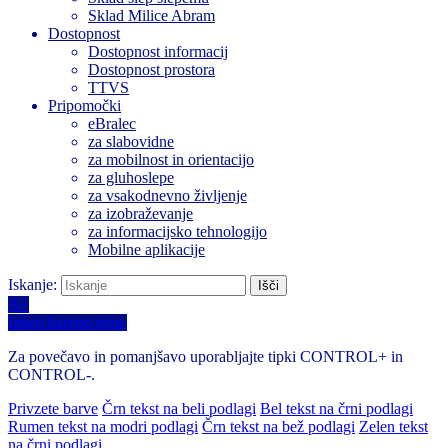
Sklad Milice Abram
Dostopnost
Dostopnost informacij
Dostopnost prostora
TTVS
Pripomočki
eBralec
za slabovidne
za mobilnost in orientacijo
za gluhoslepe
za vsakodnevno življenje
za izobraževanje
za informacijsko tehnologijo
Mobilne aplikacije
Iskanje:
A+
Izberi barvno temo
Za povečavo in pomanjšavo uporabljajte tipki CONTROL+ in
CONTROL-.
Privzete barve
Črn tekst na beli podlagi
Bel tekst na črni podlagi
Rumen tekst na modri podlagi
Črn tekst na bež podlagi
Zelen tekst
na črni podlagi