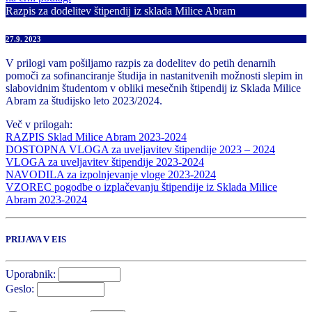
Razpis za dodelitev štipendij iz sklada Milice Abram
27.9. 2023
V prilogi vam pošiljamo razpis za dodelitev do petih denarnih
pomoči za sofinanciranje študija in nastanitvenih možnosti slepim in
slabovidnim študentom v obliki mesečnih štipendij iz Sklada Milice
Abram za študijsko leto 2023/2024.
Več v prilogah:
RAZPIS Sklad Milice Abram 2023-2024
DOSTOPNA VLOGA za uveljavitev štipendije 2023 – 2024
VLOGA za uveljavitev štipendije 2023-2024
NAVODILA za izpolnjevanje vloge 2023-2024
VZOREC pogodbe o izplačevanju štipendije iz Sklada Milice
Abram 2023-2024
PRIJAVA V EIS
Uporabnik:
Geslo: