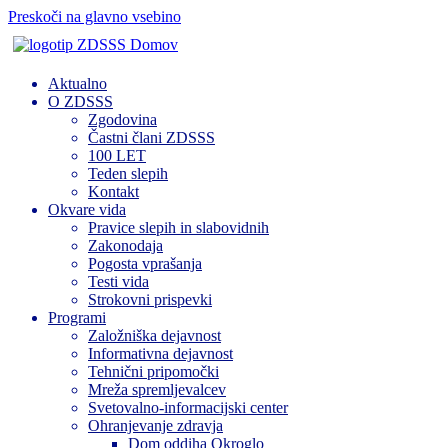
Preskoči na glavno vsebino
Domov
Aktualno
O ZDSSS
Zgodovina
Častni člani ZDSSS
100 LET
Teden slepih
Kontakt
Okvare vida
Pravice slepih in slabovidnih
Zakonodaja
Pogosta vprašanja
Testi vida
Strokovni prispevki
Programi
Založniška dejavnost
Informativna dejavnost
Tehnični pripomočki
Mreža spremljevalcev
Svetovalno-informacijski center
Ohranjevanje zdravja
Dom oddiha Okroglo