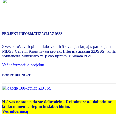
PROJEKT INFORMATIZACIJA ZDSSS
Zveza društev slepih in slabovidnih Slovenije skupaj s partnerjema
MDSS Celje in Kranj izvaja projekt
Informatizacija ZDSSS
, ki ga
sofinancira Minisrstvo za javno upravo iz Sklada NVO.
Več informacij o projektu
DOBRODELNOST
Nič vas ne stane, da ste dobrodelni. Del odmere od dohodnine
lahko namenite slepim in slabovidnim.
Več informacij