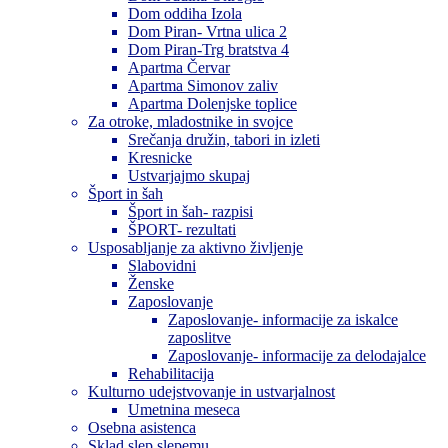
Dom oddiha Izola
Dom Piran- Vrtna ulica 2
Dom Piran-Trg bratstva 4
Apartma Červar
Apartma Simonov zaliv
Apartma Dolenjske toplice
Za otroke, mladostnike in svojce
Srečanja družin, tabori in izleti
Kresnicke
Ustvarjajmo skupaj
Šport in šah
Šport in šah- razpisi
ŠPORT- rezultati
Usposabljanje za aktivno življenje
Slabovidni
Ženske
Zaposlovanje
Zaposlovanje- informacije za iskalce
zaposlitve
Zaposlovanje- informacije za delodajalce
Rehabilitacija
Kulturno udejstvovanje in ustvarjalnost
Umetnina meseca
Osebna asistenca
Sklad slep slepemu