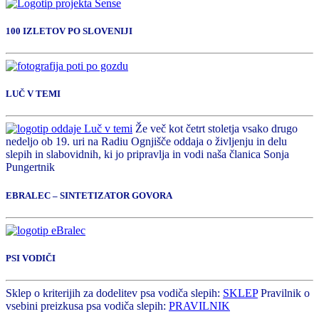
100 IZLETOV PO SLOVENIJI
LUČ V TEMI
Že več kot četrt stoletja vsako drugo
nedeljo ob 19. uri na Radiu Ognjišče oddaja o življenju in delu
slepih in slabovidnih, ki jo pripravlja in vodi naša članica Sonja
Pungertnik
EBRALEC – SINTETIZATOR GOVORA
PSI VODIČI
Sklep o kriterijih za dodelitev psa vodiča slepih:
SKLEP
Pravilnik o
vsebini preizkusa psa vodiča slepih:
PRAVILNIK