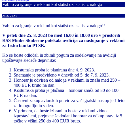
Vabilo za igranje v reklami kot statist oz. statist z nalogo
24.8. 2023
Vabilo za igranje v reklami kot statist oz. statist z nalogo!!
V petek dne 25. 8. 2023 bo med 16.00 in 18.00 uro v prostorih
KSS Minke Skaberne potekala avdicija za nastopanje v reklami
za Irsko banko PTSB.
Ko se boste odločali in zbirali pogum za sodelovanje na avdiciji
upoštevajte sledeče dejavnike:
Kostumska proba je planirana dne 4. 9. 2023.
Snemanje je predvideno v dnevih od 5. do 7. 9. 2023.
Honorar je odvisen od naloge v reklami in znaša med 250 –
400 EUR bruto na dan.
Kostumska proba je plačana – honorar znaša od 80 do 100
EUR na dan.
Časovni zakup avtorskih pravic za vaš igralski nastop je 1 leto
za fotografijo in video.
V primeru, da boste izbrani in boste v reklami vidno
izpostavljeni, prejmete še dodani honorar za odkup pravi iz 5.
točke v višini 250 do 400 EUR bruto.