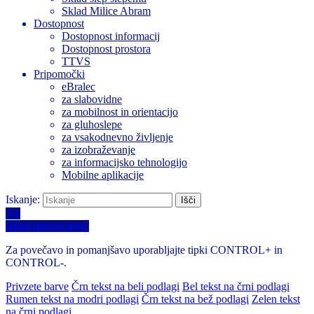
Sklad Milice Abram
Dostopnost
Dostopnost informacij
Dostopnost prostora
TTVS
Pripomočki
eBralec
za slabovidne
za mobilnost in orientacijo
za gluhoslepe
za vsakodnevno življenje
za izobraževanje
za informacijsko tehnologijo
Mobilne aplikacije
Iskanje:
A+
Izberi barvno temo
Za povečavo in pomanjšavo uporabljajte tipki CONTROL+ in
CONTROL-.
Privzete barve
Črn tekst na beli podlagi
Bel tekst na črni podlagi
Rumen tekst na modri podlagi
Črn tekst na bež podlagi
Zelen tekst
na črni podlagi