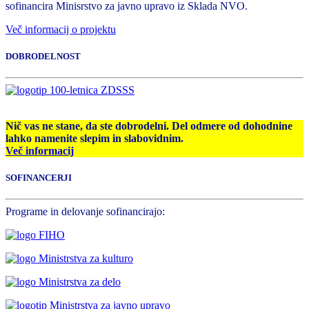
sofinancira Minisrstvo za javno upravo iz Sklada NVO.
Več informacij o projektu
DOBRODELNOST
Nič vas ne stane, da ste dobrodelni. Del odmere od dohodnine
lahko namenite slepim in slabovidnim.
Več informacij
SOFINANCERJI
Programe in delovanje sofinancirajo: