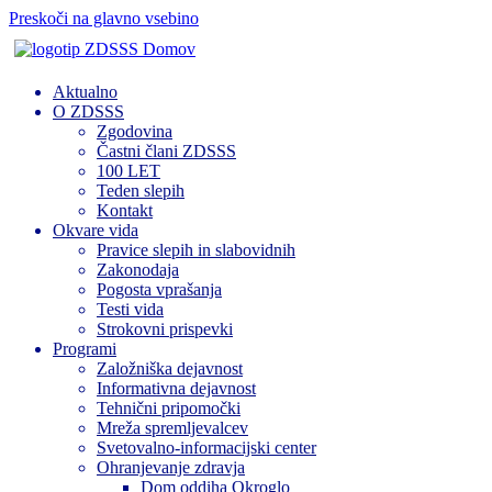
Preskoči na glavno vsebino
Domov
Aktualno
O ZDSSS
Zgodovina
Častni člani ZDSSS
100 LET
Teden slepih
Kontakt
Okvare vida
Pravice slepih in slabovidnih
Zakonodaja
Pogosta vprašanja
Testi vida
Strokovni prispevki
Programi
Založniška dejavnost
Informativna dejavnost
Tehnični pripomočki
Mreža spremljevalcev
Svetovalno-informacijski center
Ohranjevanje zdravja
Dom oddiha Okroglo