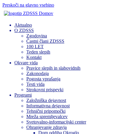
Preskoči na glavno vsebino
Domov
Aktualno
O ZDSSS
Zgodovina
Častni člani ZDSSS
100 LET
Teden slepih
Kontakt
Okvare vida
Pravice slepih in slabovidnih
Zakonodaja
Pogosta vprašanja
Testi vida
Strokovni prispevki
Programi
Založniška dejavnost
Informativna dejavnost
Tehnični pripomočki
Mreža spremljevalcev
Svetovalno-informacijski center
Ohranjevanje zdravja
Dom oddiha Okroglo