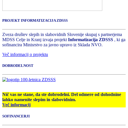
PROJEKT INFORMATIZACIJA ZDSSS
Zveza društev slepih in slabovidnih Slovenije skupaj s partnerjema
MDSS Celje in Kranj izvaja projekt
Informatizacija ZDSSS
, ki ga
sofinancira Minisrstvo za javno upravo iz Sklada NVO.
Več informacij o projektu
DOBRODELNOST
Nič vas ne stane, da ste dobrodelni. Del odmere od dohodnine
lahko namenite slepim in slabovidnim.
Več informacij
SOFINANCERJI