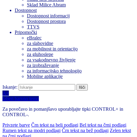
Sklad Milice Abram
Dostopnost
Dostopnost informacij
Dostopnost prostora
TTVS
Pripomočki
eBralec
za slabovidne
za mobilnost in orientacijo
za gluhoslepe
za vsakodnevno življenje
za izobraževanje
za informacijsko tehnologijo
Mobilne aplikacije
Iskanje:
A+
Izberi barvno temo
Za povečavo in pomanjšavo uporabljajte tipki CONTROL+ in
CONTROL-.
Privzete barve
Črn tekst na beli podlagi
Bel tekst na črni podlagi
Rumen tekst na modri podlagi
Črn tekst na bež podlagi
Zelen tekst
na črni podlagi