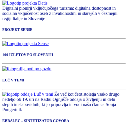
Digitalni pionirji vključujočega turizma: digitalna dostopnost in
socialna vključenost oseb z invalidnostmi in starejših v čezmejni
regiji Italije in Slovenije
PROJEKT SENSE
100 IZLETOV PO SLOVENIJI
LUČ V TEMI
Že več kot četrt stoletja vsako drugo
nedeljo ob 19. uri na Radiu Ognjišče oddaja o življenju in delu
slepih in slabovidnih, ki jo pripravlja in vodi naša članica Sonja
Pungertnik
EBRALEC – SINTETIZATOR GOVORA