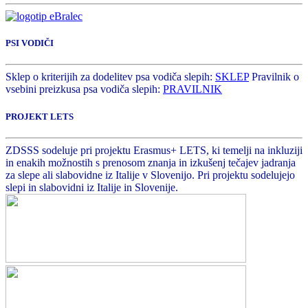
PSI VODIČI
Sklep o kriterijih za dodelitev psa vodiča slepih:
SKLEP
Pravilnik o
vsebini preizkusa psa vodiča slepih:
PRAVILNIK
PROJEKT LETS
ZDSSS sodeluje pri projektu Erasmus+ LETS, ki temelji na inkluziji
in enakih možnostih s prenosom znanja in izkušenj tečajev jadranja
za slepe ali slabovidne iz Italije v Slovenijo. Pri projektu sodelujejo
slepi in slabovidni iz Italije in Slovenije.