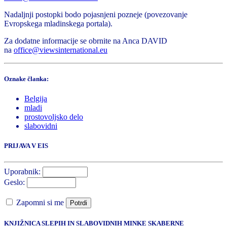
Nadaljnji postopki bodo pojasnjeni pozneje (povezovanje
Evropskega mladinskega portala).
Za dodatne informacije se obrnite na Anca DAVID
na
office@viewsinternational.eu
Oznake članka:
Belgija
mladi
prostovoljsko delo
slabovidni
PRIJAVA V EIS
Uporabnik:
Geslo:
Zapomni si me
Potrdi
KNJIŽNICA SLEPIH IN SLABOVIDNIH MINKE SKABERNE