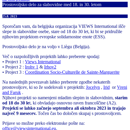
Prostovoljsko delo za slabovidne med 18. in 30. letom
25.8. 2023
Sporočam vam, da belgijska organizacija VIEWS International išče
slepe in slabovidne osebe, stare od 18 do 30 let, ki bi se pridružile
njihovim projektom evropske solidarnostne enote (ESS).
Prostovoljsko delo je na voljo v Liègu (Belgija).
Več o razpoložljivih projektih lahko preberete spodaj:
• Project 1 :
Views International
• Project 2 :
Irohv 1
&
Irhov2
• Project 3 :
Coordination Socio-Culturelle de Sainte-Marguerite
Na naslednjih povezavah lahko preberete zgodbe nekaterih
prostovoljcev, ki so že sodelovali v projektih:
Jocelyn
,
Irid
or
Vreni
and Faruk
.
Njihovi projekti so namenjeni mladim slepim in slabovidnim,
starim
od 18 do 30 le
t, ki obvladajo osnovno raven francoščine (A2).
Projekti se lahko začnejo septembra ali oktobra 2023 in trajajo
največ 9 mesecev.
Točen čas bo določen skupaj s prostovoljcem.
Prijave so možne preko elektronske pošte na:
office@viewsinternational.eu
.