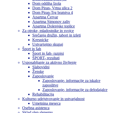
Dom oddiha Izola
Dom Piran- Vrtna ulica 2
Dom Piran-Trg bratstva 4
Apartma Červar
Apartma Simonov zaliv
Apartma Dolenjske toplice
Za otroke, mladostnike in svojce
Srečanja družin, tabori in izleti
Kresnicke
Ustvarjajmo skupaj
Šport in šah
Šport in šah- razpisi
ŠPORT- rezultati
Usposabljanje za aktivno življenje
Slabovidni
Ženske
Zaposlovanje
Zaposlovanje- informacije za iskalce
zaposlitve
Zaposlovanje- informacije za delodajalce
Rehabilitacija
Kulturno udejstvovanje in ustvarjalnost
Umetnina meseca
Osebna asistenca
Sklad slep slepemu