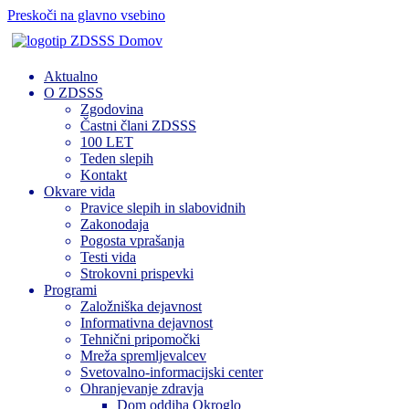
Preskoči na glavno vsebino
Domov
Aktualno
O ZDSSS
Zgodovina
Častni člani ZDSSS
100 LET
Teden slepih
Kontakt
Okvare vida
Pravice slepih in slabovidnih
Zakonodaja
Pogosta vprašanja
Testi vida
Strokovni prispevki
Programi
Založniška dejavnost
Informativna dejavnost
Tehnični pripomočki
Mreža spremljevalcev
Svetovalno-informacijski center
Ohranjevanje zdravja
Dom oddiha Okroglo