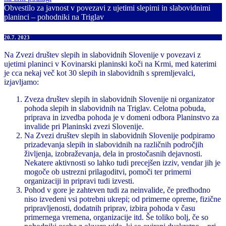
Obvestilo za javnost v povezavi z ujetimi slepimi in slabovidnimi
planinci – pohodniki na Triglav
20.7. 2023
Na Zvezi društev slepih in slabovidnih Slovenije v povezavi z
ujetimi planinci v Kovinarski planinski koči na Krmi, med katerimi
je cca nekaj več kot 30 slepih in slabovidnih s spremljevalci,
izjavljamo:
Zveza društev slepih in slabovidnih Slovenije ni organizator
pohoda slepih in slabovidnih na Triglav. Celotna pobuda,
priprava in izvedba pohoda je v domeni odbora Planinstvo za
invalide pri Planinski zvezi Slovenije.
Na Zvezi društev slepih in slabovidnih Slovenije podpiramo
prizadevanja slepih in slabovidnih na različnih področjih
življenja, izobraževanja, dela in prostočasnih dejavnosti.
Nekatere aktivnosti so lahko tudi precejšen izziv, vendar jih je
mogoče ob ustrezni prilagoditvi, pomoči ter primerni
organizaciji in pripravi tudi izvesti.
Pohod v gore je zahteven tudi za neinvalide, če predhodno
niso izvedeni vsi potrebni ukrepi; od primerne opreme, fizične
pripravljenosti, dodatnih priprav, izbira pohoda v času
primernega vremena, organizacije itd. Še toliko bolj, če so