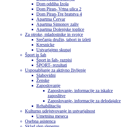
Dom oddiha Izola
Dom Piran- Vrtna ulica 2
Dom Piran-Trg bratstva 4
Apartma Červar
Apartma Simonov zaliv
Apartma Dolenjske toplice
Za otroke, mladostnike in svojce
Srečanja družin, tabori in izleti
Kresnicke
Ustvarjajmo skupaj
Šport in šah
Šport in šah- razpisi
ŠPORT- rezultati
Usposabljanje za aktivno življenje
Slabovidni
Ženske
Zaposlovanje
Zaposlovanje- informacije za iskalce
zaposlitve
Zaposlovanje- informacije za delodajalce
Rehabilitacija
Kulturno udejstvovanje in ustvarjalnost
Umetnina meseca
Osebna asistenca
Sklad slep slepemu