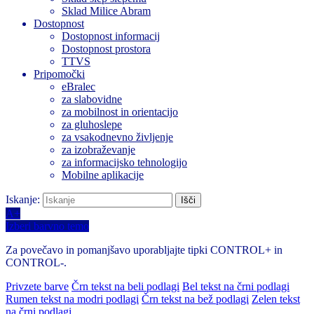
Sklad Milice Abram
Dostopnost
Dostopnost informacij
Dostopnost prostora
TTVS
Pripomočki
eBralec
za slabovidne
za mobilnost in orientacijo
za gluhoslepe
za vsakodnevno življenje
za izobraževanje
za informacijsko tehnologijo
Mobilne aplikacije
Iskanje:
A+
Izberi barvno temo
Za povečavo in pomanjšavo uporabljajte tipki CONTROL+ in
CONTROL-.
Privzete barve
Črn tekst na beli podlagi
Bel tekst na črni podlagi
Rumen tekst na modri podlagi
Črn tekst na bež podlagi
Zelen tekst
na črni podlagi