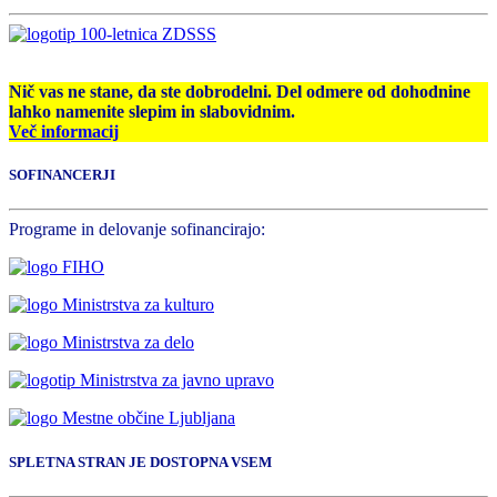
Nič vas ne stane, da ste dobrodelni. Del odmere od dohodnine
lahko namenite slepim in slabovidnim.
Več informacij
SOFINANCERJI
Programe in delovanje sofinancirajo:
SPLETNA STRAN JE DOSTOPNA VSEM