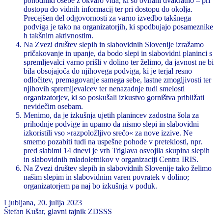
pohodniki osebe z okvaro vida, ki so ovirani dvakratno – pri
dostopu do vidnih informacij ter pri dostopu do okolja.
Precejšen del odgovornosti za varno izvedbo takšnega
podviga je tako na organizatorjih, ki spodbujajo posameznike
h takšnim aktivnostim.
Na Zvezi društev slepih in slabovidnih Slovenije izražamo
pričakovanje in upanje, da bodo slepi in slabovidni planinci s
spremljevalci varno prišli v dolino ter želimo, da javnost ne bi
bila obsojajoča do njihovega podviga, ki je terjal resno
odločitev, premagovanje samega sebe, lastne zmogljivosti ter
njihovih spremljevalcev ter nenazadnje tudi smelosti
organizatorjev, ki so poskušali izkustvo gorništva približati
nevidečim osebam.
Menimo, da je izkušnja ujetih planincev zadostna šola za
prihodnje podvige in upamo da nismo slepi in slabovidni
izkoristili vso »razpoložljivo srečo« za nove izzive. Ne
smemo pozabiti tudi na uspešne pohode v preteklosti, npr.
pred slabimi 14 dnevi je vrh Triglava osvojila skupina slepih
in slabovidnih mladoletnikov v organizaciji Centra IRIS.
Na Zvezi društev slepih in slabovidnih Slovenije tako želimo
našim slepim in slabovidnim varen povratek v dolino;
organizatorjem pa naj bo izkušnja v poduk.
Ljubljana, 20. julija 2023
Štefan Kušar, glavni tajnik ZDSSS