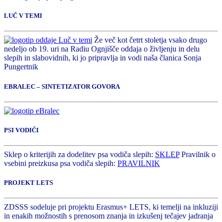
LUČ V TEMI
Že več kot četrt stoletja vsako drugo
nedeljo ob 19. uri na Radiu Ognjišče oddaja o življenju in delu
slepih in slabovidnih, ki jo pripravlja in vodi naša članica Sonja
Pungertnik
EBRALEC – SINTETIZATOR GOVORA
PSI VODIČI
Sklep o kriterijih za dodelitev psa vodiča slepih:
SKLEP
Pravilnik o
vsebini preizkusa psa vodiča slepih:
PRAVILNIK
PROJEKT LETS
ZDSSS sodeluje pri projektu Erasmus+ LETS, ki temelji na inkluziji
in enakih možnostih s prenosom znanja in izkušenj tečajev jadranja