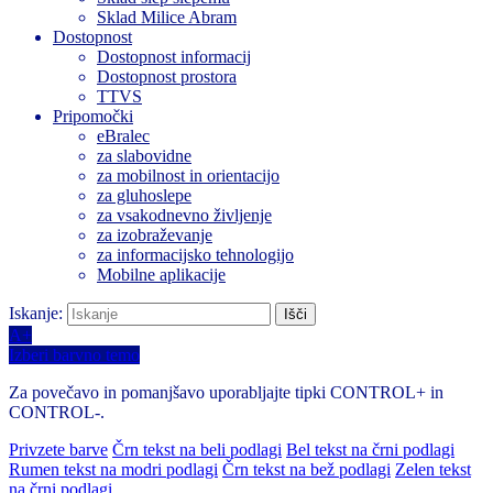
Sklad Milice Abram
Dostopnost
Dostopnost informacij
Dostopnost prostora
TTVS
Pripomočki
eBralec
za slabovidne
za mobilnost in orientacijo
za gluhoslepe
za vsakodnevno življenje
za izobraževanje
za informacijsko tehnologijo
Mobilne aplikacije
Iskanje:
A+
Izberi barvno temo
Za povečavo in pomanjšavo uporabljajte tipki CONTROL+ in
CONTROL-.
Privzete barve
Črn tekst na beli podlagi
Bel tekst na črni podlagi
Rumen tekst na modri podlagi
Črn tekst na bež podlagi
Zelen tekst
na črni podlagi