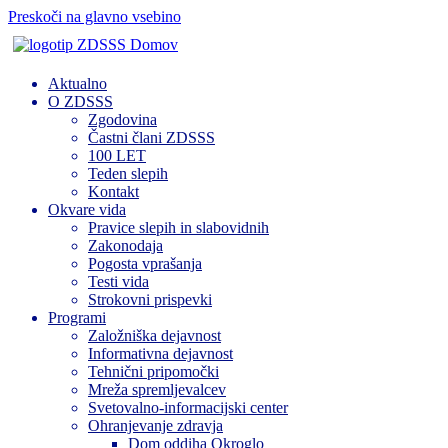
Preskoči na glavno vsebino
Domov
Aktualno
O ZDSSS
Zgodovina
Častni člani ZDSSS
100 LET
Teden slepih
Kontakt
Okvare vida
Pravice slepih in slabovidnih
Zakonodaja
Pogosta vprašanja
Testi vida
Strokovni prispevki
Programi
Založniška dejavnost
Informativna dejavnost
Tehnični pripomočki
Mreža spremljevalcev
Svetovalno-informacijski center
Ohranjevanje zdravja
Dom oddiha Okroglo