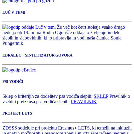
LUČ V TEMI
Že več kot četrt stoletja vsako drugo
nedeljo ob 19. uri na Radiu Ognjišče oddaja o življenju in delu
slepih in slabovidnih, ki jo pripravlja in vodi naša članica Sonja
Pungertnik
EBRALEC – SINTETIZATOR GOVORA
PSI VODIČI
Sklep o kriterijih za dodelitev psa vodiča slepih:
SKLEP
Pravilnik o
vsebini preizkusa psa vodiča slepih:
PRAVILNIK
PROJEKT LETS
ZDSSS sodeluje pri projektu Erasmus+ LETS, ki temelji na inkluziji
in enakih možnostih s prenosom znanja in izkušenj tečajev jadranja