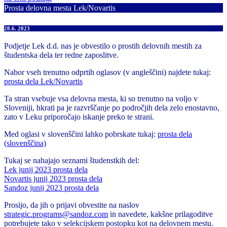
Prosta delovna mesta Lek/Novartis
28.6. 2023
Podjetje Lek d.d. nas je obvestilo o prostih delovnih mestih za
študentska dela ter redne zaposlitve.
Nabor vseh trenutno odprtih oglasov (v angleščini) najdete tukaj:
prosta dela Lek/Novartis
Ta stran vsebuje vsa delovna mesta, ki so trenutno na voljo v
Sloveniji, hkrati pa je razvrščanje po področjih dela zelo enostavno,
zato v Leku priporočajo iskanje preko te strani.
Med oglasi v slovenščini lahko pobrskate tukaj:
prosta dela
(slovenščina)
Tukaj se nahajajo seznami študenstkih del:
Lek junij 2023 prosta dela
Novartis junij 2023 prosta dela
Sandoz junij 2023 prosta dela
Prosijo, da jih o prijavi obvestite na naslov
strategic.programs@sandoz.com
in navedete, kakšne prilagoditve
potrebujete tako v selekcijskem postopku kot na delovnem mestu.