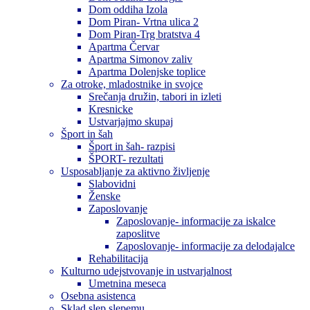
Dom oddiha Izola
Dom Piran- Vrtna ulica 2
Dom Piran-Trg bratstva 4
Apartma Červar
Apartma Simonov zaliv
Apartma Dolenjske toplice
Za otroke, mladostnike in svojce
Srečanja družin, tabori in izleti
Kresnicke
Ustvarjajmo skupaj
Šport in šah
Šport in šah- razpisi
ŠPORT- rezultati
Usposabljanje za aktivno življenje
Slabovidni
Ženske
Zaposlovanje
Zaposlovanje- informacije za iskalce
zaposlitve
Zaposlovanje- informacije za delodajalce
Rehabilitacija
Kulturno udejstvovanje in ustvarjalnost
Umetnina meseca
Osebna asistenca
Sklad slep slepemu