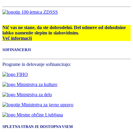
Nič vas ne stane, da ste dobrodelni. Del odmere od dohodnine
lahko namenite slepim in slabovidnim.
Več informacij
SOFINANCERJI
Programe in delovanje sofinancirajo:
SPLETNA STRAN JE DOSTOPNA VSEM