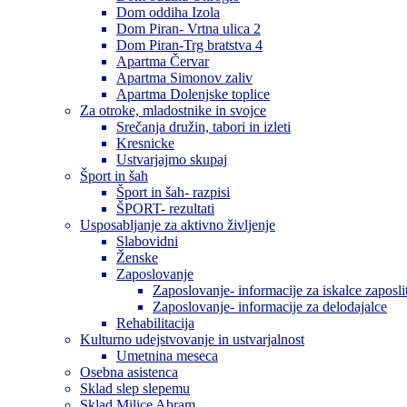
Dom oddiha Izola
Dom Piran- Vrtna ulica 2
Dom Piran-Trg bratstva 4
Apartma Červar
Apartma Simonov zaliv
Apartma Dolenjske toplice
Za otroke, mladostnike in svojce
Srečanja družin, tabori in izleti
Kresnicke
Ustvarjajmo skupaj
Šport in šah
Šport in šah- razpisi
ŠPORT- rezultati
Usposabljanje za aktivno življenje
Slabovidni
Ženske
Zaposlovanje
Zaposlovanje- informacije za iskalce zaposli
Zaposlovanje- informacije za delodajalce
Rehabilitacija
Kulturno udejstvovanje in ustvarjalnost
Umetnina meseca
Osebna asistenca
Sklad slep slepemu
Sklad Milice Abram