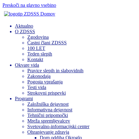
Preskoči na glavno vsebino
Domov
Aktualno
O ZDSSS
Zgodovina
Častni člani ZDSSS
100 LET
Teden slepih
Kontakt
Okvare vida
Pravice slepih in slabovidnih
Zakonodaja
Pogosta vprašanja
Testi vida
Strokovni prispevki
Programi
Založniška dejavnost
Informativna dejavnost
Tehnični pripomočki
Mreža spremljevalcev
Svetovalno-informacijski center
Ohranjevanje zdravja
Dom oddiha Okroglo