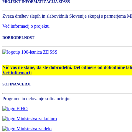
PROJEKT INFORMATIZACIJA ZDSSS
Zveza društev slepih in slabovidnih Slovenije skupaj s partnerjema M
Več informacij o projektu
DOBRODELNOST
Nič vas ne stane, da ste dobrodelni. Del odmere od dohodnine la
Več informacij
SOFINANCERJI
Programe in delovanje sofinancirajo: