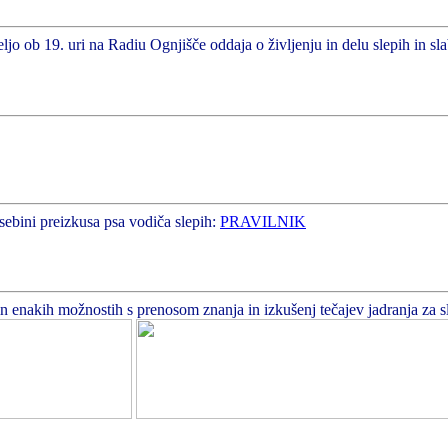
ljo ob 19. uri na Radiu Ognjišče oddaja o življenju in delu slepih in sl
sebini preizkusa psa vodiča slepih:
PRAVILNIK
enakih možnostih s prenosom znanja in izkušenj tečajev jadranja za slepe