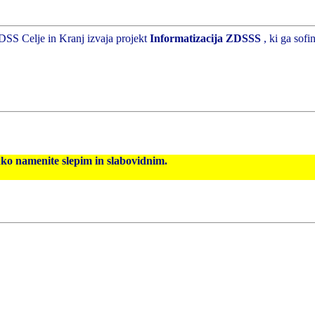
DSS Celje in Kranj izvaja projekt
Informatizacija ZDSSS
, ki ga sof
hko namenite slepim in slabovidnim.