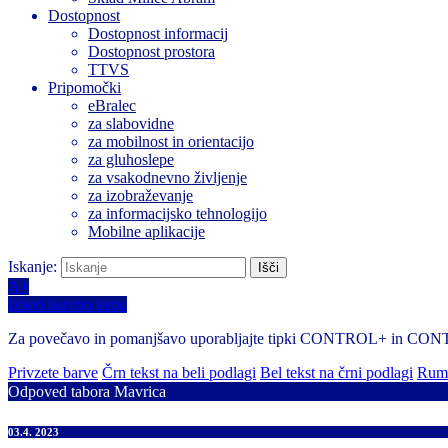
Dostopnost
Dostopnost informacij
Dostopnost prostora
TTVS
Pripomočki
eBralec
za slabovidne
za mobilnost in orientacijo
za gluhoslepe
za vsakodnevno življenje
za izobraževanje
za informacijsko tehnologijo
Mobilne aplikacije
Iskanje:
A+
Izberi barvno temo
Za povečavo in pomanjšavo uporabljajte tipki CONTROL+ in CO
Privzete barve
Črn tekst na beli podlagi
Bel tekst na črni podlagi
Rume
Odpoved tabora Mavrica
03.4. 2023