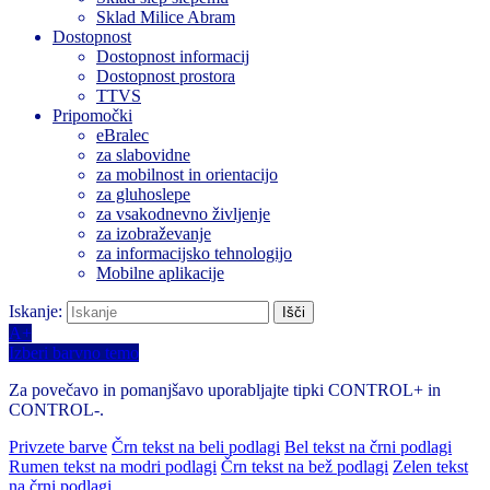
Sklad Milice Abram
Dostopnost
Dostopnost informacij
Dostopnost prostora
TTVS
Pripomočki
eBralec
za slabovidne
za mobilnost in orientacijo
za gluhoslepe
za vsakodnevno življenje
za izobraževanje
za informacijsko tehnologijo
Mobilne aplikacije
Iskanje:
A+
Izberi barvno temo
Za povečavo in pomanjšavo uporabljajte tipki CONTROL+ in
CONTROL-.
Privzete barve
Črn tekst na beli podlagi
Bel tekst na črni podlagi
Rumen tekst na modri podlagi
Črn tekst na bež podlagi
Zelen tekst
na črni podlagi