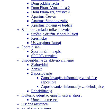
Dom oddiha Izola
Dom Piran- Vrtna ulica 2
Dom Piran-Trg bratstva 4
Apartma Červar
Apartma Simonov zaliv
Apartma Dolenjske toplice
Za otroke, mladostnike in svojce
Srečanja družin, tabori in izleti
Kresnicke
Ustvarjajmo skupaj
Šport in šah
Šport in šah- razpisi
ŠPORT- rezultati
Usposabljanje za aktivno življenje
Slabovidni
Ženske
Zaposlovanje
Zaposlovanje- informacije za iskalce
zaposlitve
Zaposlovanje- informacije za delodajalce
Rehabilitacija
Kulturno udejstvovanje in ustvarjalnost
Umetnina meseca
Osebna asistenca
Sklad slep slepemu