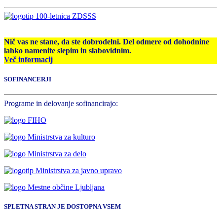
Nič vas ne stane, da ste dobrodelni. Del odmere od dohodnine
lahko namenite slepim in slabovidnim.
Več informacij
SOFINANCERJI
Programe in delovanje sofinancirajo:
SPLETNA STRAN JE DOSTOPNA VSEM