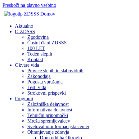
Preskoči na glavno vsebino
Domov
Aktualno
O ZDSSS
Zgodovina
Častni člani ZDSSS
100 LET
Teden slepih
Kontakt
Okvare vida
Pravice slepih in slabovidnih
Zakonodaja
Pogosta vprašanja
Testi vida
Strokovni prispevki
Programi
Založniška dejavnost
Informativna dejavnost
Tehnični pripomočki
Mreža spremljevalcev
Svetovalno-informacijski center
Ohranjevanje zdravja
Dom oddiha Okroglo