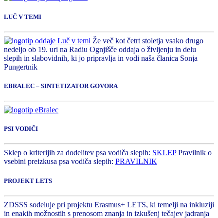
LUČ V TEMI
Že več kot četrt stoletja vsako drugo
nedeljo ob 19. uri na Radiu Ognjišče oddaja o življenju in delu
slepih in slabovidnih, ki jo pripravlja in vodi naša članica Sonja
Pungertnik
EBRALEC – SINTETIZATOR GOVORA
PSI VODIČI
Sklep o kriterijih za dodelitev psa vodiča slepih:
SKLEP
Pravilnik o
vsebini preizkusa psa vodiča slepih:
PRAVILNIK
PROJEKT LETS
ZDSSS sodeluje pri projektu Erasmus+ LETS, ki temelji na inkluziji
in enakih možnostih s prenosom znanja in izkušenj tečajev jadranja