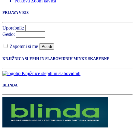
Petkova Zoom kavica
PRIJAVA V EIS
Uporabnik:
Geslo:
Zapomni si me
Potrdi
KNJIŽNICA SLEPIH IN SLABOVIDNIH MINKE SKABERNE
BLINDA