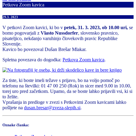
Petkova Zoom kavica
29.3. 2023
V petkovi Zoom kavici, ki bo v
petek, 31. 3. 2023, ob 10.00 uri,
se
bomo pogovarjali z
Vlasto Nussdorfer
, slovensko pravnico,
pisateljico, nekdanjo varuhinjo človekovih pravic Republike
Slovenije.
Kavico bo povezoval Dušan Brešar Mlakar.
Spletna povezava do dogodka:
Petkova Zoom kavica
.
Za tiste, ki boste imeli težave s prijavo, bo na voljo pomoč po
telefonu na številki: 01 47 00 250 (Rok) in sicer med 9.00 in 10.00,
torej uro pred začetkom. Upamo, da se boste lahko prijavili vsi, ki si
to želite.
Vprašanja in predloge v zvezi s Petkovimi Zoom kavicami lahko
pošljete na
dusan.bresar@zveza-slepih.si
.
Oznake članka: