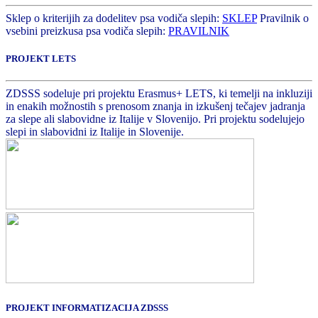
Sklep o kriterijih za dodelitev psa vodiča slepih:
SKLEP
Pravilnik o
vsebini preizkusa psa vodiča slepih:
PRAVILNIK
PROJEKT LETS
ZDSSS sodeluje pri projektu Erasmus+ LETS, ki temelji na inkluziji
in enakih možnostih s prenosom znanja in izkušenj tečajev jadranja
za slepe ali slabovidne iz Italije v Slovenijo. Pri projektu sodelujejo
slepi in slabovidni iz Italije in Slovenije.
PROJEKT INFORMATIZACIJA ZDSSS