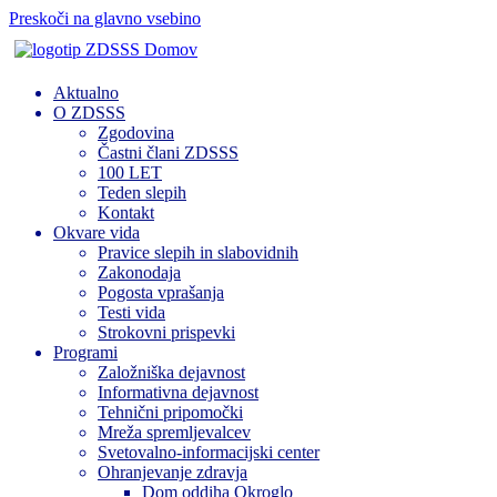
Preskoči na glavno vsebino
Domov
Aktualno
O ZDSSS
Zgodovina
Častni člani ZDSSS
100 LET
Teden slepih
Kontakt
Okvare vida
Pravice slepih in slabovidnih
Zakonodaja
Pogosta vprašanja
Testi vida
Strokovni prispevki
Programi
Založniška dejavnost
Informativna dejavnost
Tehnični pripomočki
Mreža spremljevalcev
Svetovalno-informacijski center
Ohranjevanje zdravja
Dom oddiha Okroglo