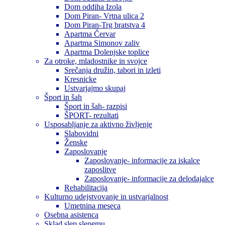
Dom oddiha Izola
Dom Piran- Vrtna ulica 2
Dom Piran-Trg bratstva 4
Apartma Červar
Apartma Simonov zaliv
Apartma Dolenjske toplice
Za otroke, mladostnike in svojce
Srečanja družin, tabori in izleti
Kresnicke
Ustvarjajmo skupaj
Šport in šah
Šport in šah- razpisi
ŠPORT- rezultati
Usposabljanje za aktivno življenje
Slabovidni
Ženske
Zaposlovanje
Zaposlovanje- informacije za iskalce
zaposlitve
Zaposlovanje- informacije za delodajalce
Rehabilitacija
Kulturno udejstvovanje in ustvarjalnost
Umetnina meseca
Osebna asistenca
Sklad slep slepemu