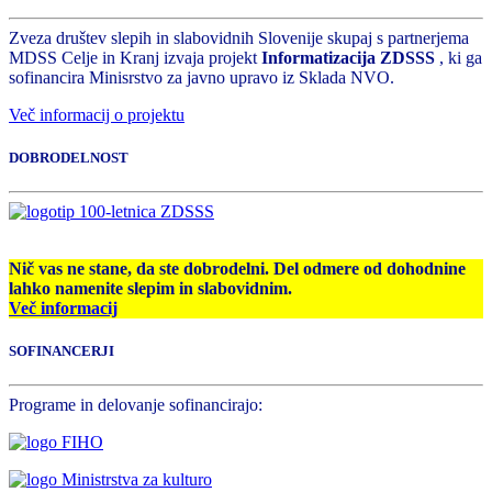
Zveza društev slepih in slabovidnih Slovenije skupaj s partnerjema
MDSS Celje in Kranj izvaja projekt
Informatizacija ZDSSS
, ki ga
sofinancira Minisrstvo za javno upravo iz Sklada NVO.
Več informacij o projektu
DOBRODELNOST
Nič vas ne stane, da ste dobrodelni. Del odmere od dohodnine
lahko namenite slepim in slabovidnim.
Več informacij
SOFINANCERJI
Programe in delovanje sofinancirajo: