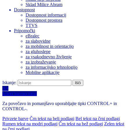
Sklad Milice Abram
Dostopnost
Dostopnost informacij
Dostopnost prostora
TTVS
Pripomočki
eBralec
za slabovidne
za mobilnost in orientacijo
za gluhoslepe
za vsakodnevno življenje
za izobraževanje
za informacijsko tehnologijo
Mobilne aplikacije
Iskanje:
A+
Izberi barvno temo
Za povečavo in pomanjšavo uporabljajte tipki CONTROL+ in
CONTROL-.
Privzete barve
Črn tekst na beli podlagi
Bel tekst na črni podlagi
Rumen tekst na modri podlagi
Črn tekst na bež podlagi
Zelen tekst
na črni podlagi