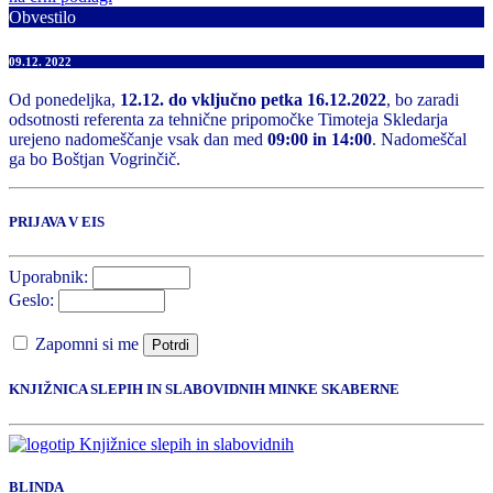
Obvestilo
09.12. 2022
Od ponedeljka,
12.12. do vključno petka 16.12.2022
, bo zaradi
odsotnosti referenta za tehnične pripomočke Timoteja Skledarja
urejeno nadomeščanje vsak dan med
09:00 in 14:00
. Nadomeščal
ga bo Boštjan Vogrinčič.
PRIJAVA V EIS
Uporabnik:
Geslo:
Zapomni si me
Potrdi
KNJIŽNICA SLEPIH IN SLABOVIDNIH MINKE SKABERNE
BLINDA