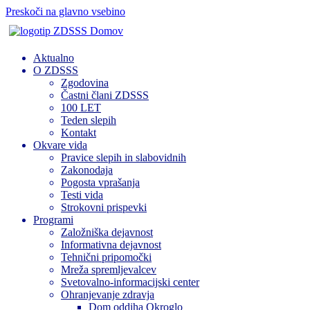
Preskoči na glavno vsebino
Domov
Aktualno
O ZDSSS
Zgodovina
Častni člani ZDSSS
100 LET
Teden slepih
Kontakt
Okvare vida
Pravice slepih in slabovidnih
Zakonodaja
Pogosta vprašanja
Testi vida
Strokovni prispevki
Programi
Založniška dejavnost
Informativna dejavnost
Tehnični pripomočki
Mreža spremljevalcev
Svetovalno-informacijski center
Ohranjevanje zdravja
Dom oddiha Okroglo