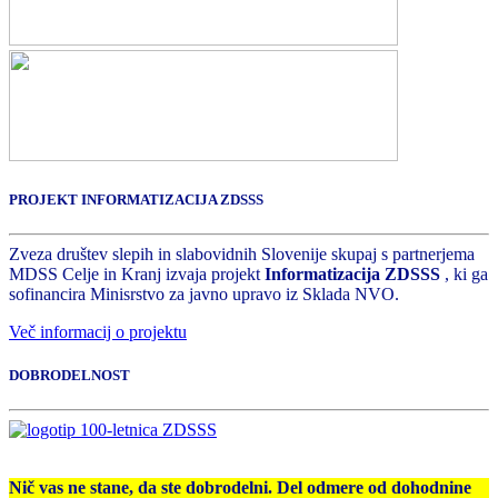
PROJEKT INFORMATIZACIJA ZDSSS
Zveza društev slepih in slabovidnih Slovenije skupaj s partnerjema
MDSS Celje in Kranj izvaja projekt
Informatizacija ZDSSS
, ki ga
sofinancira Minisrstvo za javno upravo iz Sklada NVO.
Več informacij o projektu
DOBRODELNOST
Nič vas ne stane, da ste dobrodelni. Del odmere od dohodnine