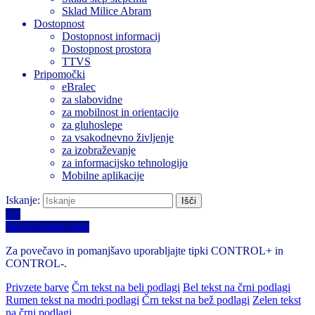
Sklad Milice Abram
Dostopnost
Dostopnost informacij
Dostopnost prostora
TTVS
Pripomočki
eBralec
za slabovidne
za mobilnost in orientacijo
za gluhoslepe
za vsakodnevno življenje
za izobraževanje
za informacijsko tehnologijo
Mobilne aplikacije
Iskanje:
A+
Izberi barvno temo
Za povečavo in pomanjšavo uporabljajte tipki CONTROL+ in
CONTROL-.
Privzete barve
Črn tekst na beli podlagi
Bel tekst na črni podlagi
Rumen tekst na modri podlagi
Črn tekst na bež podlagi
Zelen tekst
na črni podlagi