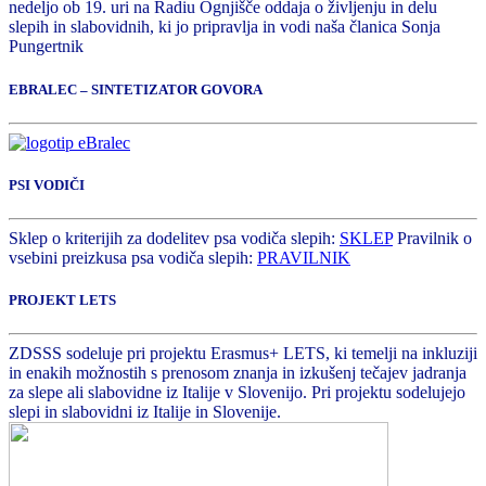
nedeljo ob 19. uri na Radiu Ognjišče oddaja o življenju in delu
slepih in slabovidnih, ki jo pripravlja in vodi naša članica Sonja
Pungertnik
EBRALEC – SINTETIZATOR GOVORA
PSI VODIČI
Sklep o kriterijih za dodelitev psa vodiča slepih:
SKLEP
Pravilnik o
vsebini preizkusa psa vodiča slepih:
PRAVILNIK
PROJEKT LETS
ZDSSS sodeluje pri projektu Erasmus+ LETS, ki temelji na inkluziji
in enakih možnostih s prenosom znanja in izkušenj tečajev jadranja
za slepe ali slabovidne iz Italije v Slovenijo. Pri projektu sodelujejo
slepi in slabovidni iz Italije in Slovenije.