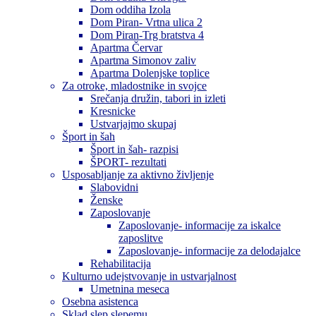
Dom oddiha Izola
Dom Piran- Vrtna ulica 2
Dom Piran-Trg bratstva 4
Apartma Červar
Apartma Simonov zaliv
Apartma Dolenjske toplice
Za otroke, mladostnike in svojce
Srečanja družin, tabori in izleti
Kresnicke
Ustvarjajmo skupaj
Šport in šah
Šport in šah- razpisi
ŠPORT- rezultati
Usposabljanje za aktivno življenje
Slabovidni
Ženske
Zaposlovanje
Zaposlovanje- informacije za iskalce
zaposlitve
Zaposlovanje- informacije za delodajalce
Rehabilitacija
Kulturno udejstvovanje in ustvarjalnost
Umetnina meseca
Osebna asistenca
Sklad slep slepemu