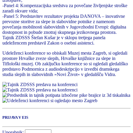
izboljšave;
-Panel 4: Kompenzacijska sredstva za povečane življenjske stroške
zaradi okvare vida;
-Panel 5: Predstavitev rezultatov projekta DANOVA – inovativne
prevozne storitve za slepe in slabovidne potnike z namenom
povečanja mobilnosti slabovidnih v Jugovzhodni Evropi: digitalna
dostopnost in pobude znotraj skupnega jezikovnega prostora.
Tajnik ZDSSS Štefan Kušar je v sklopu tretjega panela
udeležencem predstavil Zakon o osebni asistenci.
Udeleženci konference so obiskali Muzej mesta Zagreb, si ogledali
prostore Hrvaške zveze slepih, Hrvaške knjižnice za slepe in
Tiflološki muzej. Ob zaključku konference so si ogledali gledališko
predstavo Podmornica z audiodeskripcijo v izvedbi dramskega
studia slepih in slabovidnih »Novi Život« v gledališču Vidra.
PRIJAVA V EIS
Uporabnik: