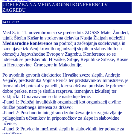
UDELEŽBA NA MEDNARODNI KONFERENCI V
ZAGREBU
14.11. 2022
Med 8. in 11. novembrom so se predsednik ZDSSS Matej Žnuderl,
tajnik Štefan Kušar in strokovna delavka Nastja Žlajpah udeležili
Mednarodne konference
na področju začenjanja sodelovanja in
izmenjave izkušenj krovnih organizacij slepih in slabovidnih na
območju Jugovzhodne Evrope v Zagrebu. Konference so se
udeležili še predstavniki Hrvaške, Srbije, Republike Srbske, Bosne
in Hercegovine, Črne gore in Makedonije.
Po uvodnih govorih direktorice Hrvaške zveze slepih, Andreje
Veljače, predsednika Vojina Perića ter predstavnikov ministrstev, je
formalni del potekal v panelih, kjer so države predstavile primere
dobre prakse, nato je sledila razprava, izmenjava izkušenj ter
zaključki. Obravnavane so bile naslednje teme:
-Panel 1: Položaj invalidskih organizacij kot organizacij civilne
družbe posebnega interesa za državo;
-Panel 2: Posebno in integrirano izobraževanje ter zagotavljanje
prilagojenih učbenikov in pripomočkov za slepe in slabovidne
učence;
-Panel 3: Pravice in možnosti slepih in slabovidnih ter pobude za