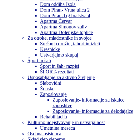
Dom oddiha Izola
Dom Piran- Vrtna ulica 2
Dom Piran-Trg bratstva 4
Apartma Červar
Apartma Simonov zaliv
Apartma Dolenjske toplice
Za otroke, mladostnike in svojce
Srečanja družin, tabori in izleti
Kresnicke
Ustvarjajmo skupaj
Šport in šah
Šport in šah- razpisi
ŠPORT- rezultati
Usposabljanje za aktivno življenje
Slabovidni
Ženske
Zaposlovanje
Zaposlovanje- informacije za iskalce
zaposlitve
Zaposlovanje- informacije za delodajalce
Rehabilitacija
Kulturno udejstvovanje in ustvarjalnost
Umetnina meseca
Osebna asistenca
Sklad slep slepemu