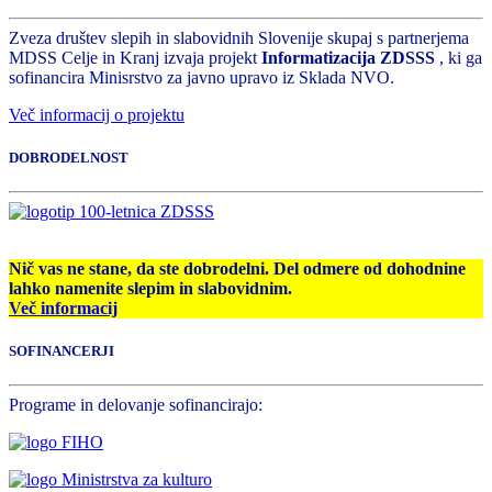
Zveza društev slepih in slabovidnih Slovenije skupaj s partnerjema
MDSS Celje in Kranj izvaja projekt
Informatizacija ZDSSS
, ki ga
sofinancira Minisrstvo za javno upravo iz Sklada NVO.
Več informacij o projektu
DOBRODELNOST
Nič vas ne stane, da ste dobrodelni. Del odmere od dohodnine
lahko namenite slepim in slabovidnim.
Več informacij
SOFINANCERJI
Programe in delovanje sofinancirajo: