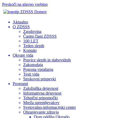
Preskoči na glavno vsebino
Domov
Aktualno
O ZDSSS
Zgodovina
Častni člani ZDSSS
100 LET
Teden slepih
Kontakt
Okvare vida
Pravice slepih in slabovidnih
Zakonodaja
Pogosta vprašanja
Testi vida
Strokovni prispevki
Programi
Založniška dejavnost
Informativna dejavnost
Tehnični pripomočki
Mreža spremljevalcev
Svetovalno-informacijski center
Ohranjevanje zdravja
Dom oddiha Okroglo