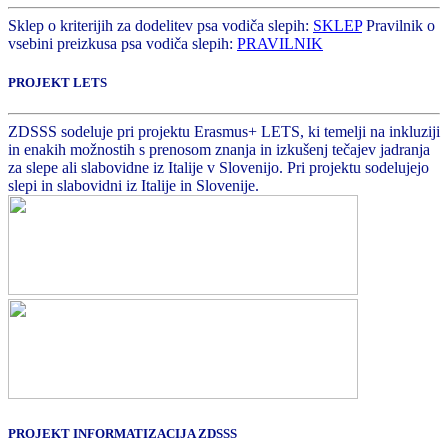
Sklep o kriterijih za dodelitev psa vodiča slepih:
SKLEP
Pravilnik o
vsebini preizkusa psa vodiča slepih:
PRAVILNIK
PROJEKT LETS
ZDSSS sodeluje pri projektu Erasmus+ LETS, ki temelji na inkluziji
in enakih možnostih s prenosom znanja in izkušenj tečajev jadranja
za slepe ali slabovidne iz Italije v Slovenijo. Pri projektu sodelujejo
slepi in slabovidni iz Italije in Slovenije.
PROJEKT INFORMATIZACIJA ZDSSS