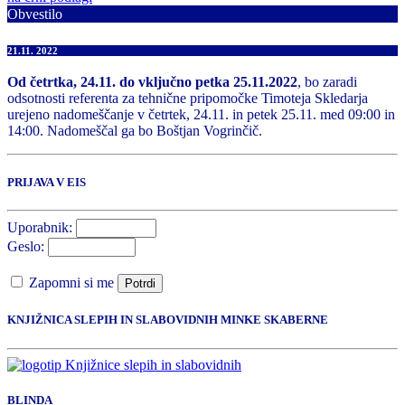
Obvestilo
21.11. 2022
Od četrtka, 24.11. do vključno petka 25.11.2022
, bo zaradi
odsotnosti referenta za tehnične pripomočke Timoteja Skledarja
urejeno nadomeščanje v četrtek, 24.11. in petek 25.11. med 09:00 in
14:00. Nadomeščal ga bo Boštjan Vogrinčič.
PRIJAVA V EIS
Uporabnik:
Geslo:
Zapomni si me
Potrdi
KNJIŽNICA SLEPIH IN SLABOVIDNIH MINKE SKABERNE
BLINDA