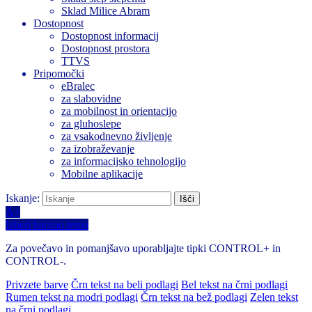
Sklad Milice Abram
Dostopnost
Dostopnost informacij
Dostopnost prostora
TTVS
Pripomočki
eBralec
za slabovidne
za mobilnost in orientacijo
za gluhoslepe
za vsakodnevno življenje
za izobraževanje
za informacijsko tehnologijo
Mobilne aplikacije
Iskanje:
A+
Izberi barvno temo
Za povečavo in pomanjšavo uporabljajte tipki CONTROL+ in
CONTROL-.
Privzete barve
Črn tekst na beli podlagi
Bel tekst na črni podlagi
Rumen tekst na modri podlagi
Črn tekst na bež podlagi
Zelen tekst
na črni podlagi