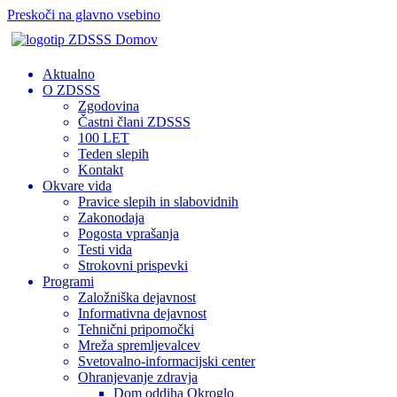
Preskoči na glavno vsebino
Domov
Aktualno
O ZDSSS
Zgodovina
Častni člani ZDSSS
100 LET
Teden slepih
Kontakt
Okvare vida
Pravice slepih in slabovidnih
Zakonodaja
Pogosta vprašanja
Testi vida
Strokovni prispevki
Programi
Založniška dejavnost
Informativna dejavnost
Tehnični pripomočki
Mreža spremljevalcev
Svetovalno-informacijski center
Ohranjevanje zdravja
Dom oddiha Okroglo