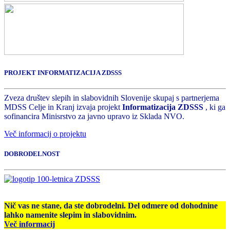
PROJEKT INFORMATIZACIJA ZDSSS
Zveza društev slepih in slabovidnih Slovenije skupaj s partnerjema
MDSS Celje in Kranj izvaja projekt
Informatizacija ZDSSS
, ki ga
sofinancira Minisrstvo za javno upravo iz Sklada NVO.
Več informacij o projektu
DOBRODELNOST
Nič vas ne stane, da ste dobrodelni. Del odmere od dohodnine
lahko namenite slepim in slabovidnim.
Več informacij