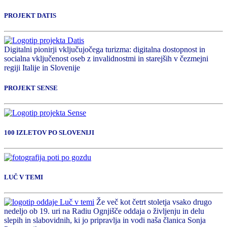
PROJEKT DATIS
Digitalni pionirji vključujočega turizma: digitalna dostopnost in
socialna vključenost oseb z invalidnostmi in starejših v čezmejni
regiji Italije in Slovenije
PROJEKT SENSE
100 IZLETOV PO SLOVENIJI
LUČ V TEMI
Že več kot četrt stoletja vsako drugo
nedeljo ob 19. uri na Radiu Ognjišče oddaja o življenju in delu
slepih in slabovidnih, ki jo pripravlja in vodi naša članica Sonja