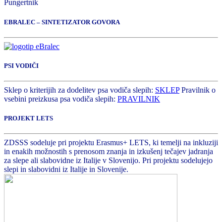
Pungertnik
EBRALEC – SINTETIZATOR GOVORA
PSI VODIČI
Sklep o kriterijih za dodelitev psa vodiča slepih:
SKLEP
Pravilnik o
vsebini preizkusa psa vodiča slepih:
PRAVILNIK
PROJEKT LETS
ZDSSS sodeluje pri projektu Erasmus+ LETS, ki temelji na inkluziji
in enakih možnostih s prenosom znanja in izkušenj tečajev jadranja
za slepe ali slabovidne iz Italije v Slovenijo. Pri projektu sodelujejo
slepi in slabovidni iz Italije in Slovenije.