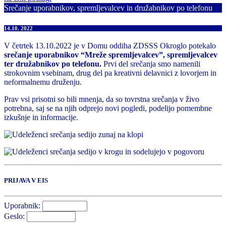
Srečanje uporabnikov, spremljevalcev in družabnikov po telefonu
14.10. 2022
V četrtek 13.10.2022 je v Domu oddiha ZDSSS Okroglo potekalo
srečanje uporabnikov “Mreže spremljevalcev”, spremljevalcev
ter družabnikov po telefonu.
Prvi del srečanja smo namenili
strokovnim vsebinam, drug del pa kreativni delavnici z lovorjem in
neformalnemu druženju.
Prav vsi prisotni so bili mnenja, da so tovrstna srečanja v živo
potrebna, saj se na njih odprejo novi pogledi, podelijo pomembne
izkušnje in informacije.
PRIJAVA V EIS
Uporabnik:
Geslo: