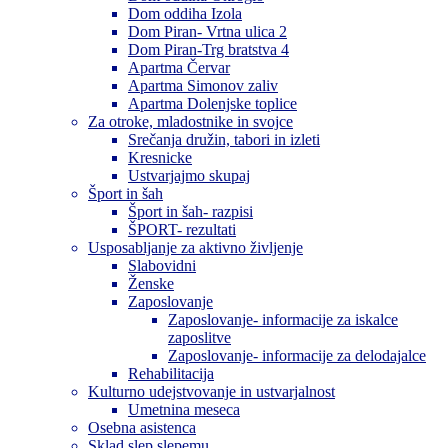
Dom oddiha Izola
Dom Piran- Vrtna ulica 2
Dom Piran-Trg bratstva 4
Apartma Červar
Apartma Simonov zaliv
Apartma Dolenjske toplice
Za otroke, mladostnike in svojce
Srečanja družin, tabori in izleti
Kresnicke
Ustvarjajmo skupaj
Šport in šah
Šport in šah- razpisi
ŠPORT- rezultati
Usposabljanje za aktivno življenje
Slabovidni
Ženske
Zaposlovanje
Zaposlovanje- informacije za iskalce
zaposlitve
Zaposlovanje- informacije za delodajalce
Rehabilitacija
Kulturno udejstvovanje in ustvarjalnost
Umetnina meseca
Osebna asistenca
Sklad slep slepemu