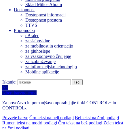
Sklad Milice Abram
Dostopnost
Dostopnost informacij
Dostopnost prostora
TTVS
Pripomočki
eBralec
za slabovidne
za mobilnost in orientacijo
za gluhoslepe
za vsakodnevno življenje
za izobraževanje
za informacijsko tehnologijo
Mobilne aplikacije
Iskanje:
A+
Izberi barvno temo
Za povečavo in pomanjšavo uporabljajte tipki CONTROL+ in
CONTROL-.
Privzete barve
Črn tekst na beli podlagi
Bel tekst na črni podlagi
Rumen tekst na modri podlagi
Črn tekst na bež podlagi
Zelen tekst
na črni podlagi