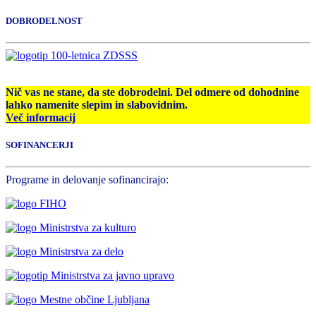
DOBRODELNOST
Nič vas ne stane, da ste dobrodelni. Del odmere od dohodnine
lahko namenite slepim in slabovidnim.
Več informacij
SOFINANCERJI
Programe in delovanje sofinancirajo: