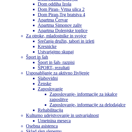
Dom oddiha Izola
Dom Piran- Vrtna ulica 2
Dom Piran-Trg bratstva 4
Apartma Červar
Apartma Simonov zaliv
Apartma Dolenjske toplice
Za otroke, mladostnike in svojce
Srečanja družin, tabori in izleti
Kresnicke
Ustvarjajmo skupaj
Šport in šah
Šport in šah- razpisi
ŠPORT- rezultati
Usposabljanje za aktivno življenje
Slabovidni
Ženske
Zaposlovanje
Zaposlovanje- informacije za iskalce
zaposlitve
Zaposlovanje- informacije za delodajalce
Rehabilitacija
Kulturno udejstvovanje in ustvarjalnost
Umetnina meseca
Osebna asistenca
Sklad slep slepemu