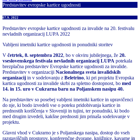
Predstavitev evropske kartice ugodnosti
07.9. 2022
Predstavitev evropske kartice ugodnosti za invalide na 20. festivalu
nevladnih organizacij LUPA 2022
Vabljeni imetniki kartice ugodnosti in ponudniki storitev
V
četrtek, 8. septembra 2022
, bo v okviru jubilejnega, že
20.
vseslovenskega festivala nevladnih organizacij LUPA
potekala
brezplačna predstavitev Evropske kartice ugodnosti za invalide.
Predstavitev v organizaciji
Nacionalnega sveta invalidskih
organizacij
in v sodelovanju z
Beletrino
, ki pri projektu Evropska
kartica ugodnosti za invalide skrbi za spletno dostopnost, bo
med
14. in 15. uro v Cukrarna baru na Poljanskem nasipu 40.
Na predstavitev so posebej vabljeni imetniki kartice in upravičenci
do nje, ki bodo izvedeli vse o poteku pridobivanja kartice in
prednostih koriščenja v Sloveniji in tujini, ter ponudniki, ki bodo
med drugim izvedeli, kakšne prednosti jim prinaša sodelovanje v
projektu.
Glavni vhod v Cukrarno je s Poljanskega nasipa, dostop do vseh
razstaviščnih prostorov, konferenčne dvorane, knjižnice, kavarne in