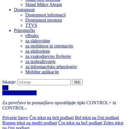
Sklad Milice Abram
Dostopnost
Dostopnost informacij
Dostopnost prostora
TTVS
Pripomočki
eBralec
za slabovidne
za mobilnost in orientacijo
za gluhoslepe
za vsakodnevno življenje
za izobraževanje
za informacijsko tehnologijo
Mobilne aplikacije
Iskanje:
A+
Izberi barvno temo
Za povečavo in pomanjšavo uporabljajte tipki CONTROL+ in
CONTROL-.
Privzete barve
Črn tekst na beli podlagi
Bel tekst na črni podlagi
Rumen tekst na modri podlagi
Črn tekst na bež podlagi
Zelen tekst
na črni podlagi