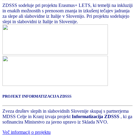
ZDSSS sodeluje pri projektu Erasmus+ LETS, ki temelji na inkluziji
in enakih možnostih s prenosom znanja in izkušenj tečajev jadranja
za slepe ali slabovidne iz Italije v Slovenijo. Pri projektu sodelujejo
slepi in slabovidni iz Italije in Slovenije.
PROJEKT INFORMATIZACIJA ZDSSS
Zveza društev slepih in slabovidnih Slovenije skupaj s partnerjema
MDSS Celje in Kranj izvaja projekt
Informatizacija ZDSSS
, ki ga
sofinancira Minisrstvo za javno upravo iz Sklada NVO.
Več informacij o projektu