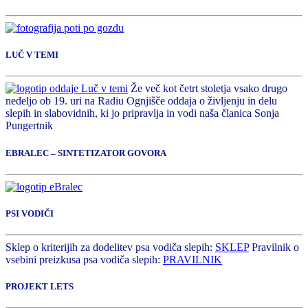
LUČ V TEMI
Že več kot četrt stoletja vsako drugo
nedeljo ob 19. uri na Radiu Ognjišče oddaja o življenju in delu
slepih in slabovidnih, ki jo pripravlja in vodi naša članica Sonja
Pungertnik
EBRALEC – SINTETIZATOR GOVORA
PSI VODIČI
Sklep o kriterijih za dodelitev psa vodiča slepih:
SKLEP
Pravilnik o
vsebini preizkusa psa vodiča slepih:
PRAVILNIK
PROJEKT LETS