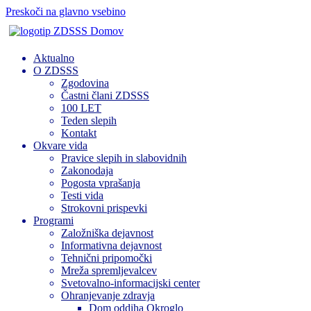
Preskoči na glavno vsebino
Domov
Aktualno
O ZDSSS
Zgodovina
Častni člani ZDSSS
100 LET
Teden slepih
Kontakt
Okvare vida
Pravice slepih in slabovidnih
Zakonodaja
Pogosta vprašanja
Testi vida
Strokovni prispevki
Programi
Založniška dejavnost
Informativna dejavnost
Tehnični pripomočki
Mreža spremljevalcev
Svetovalno-informacijski center
Ohranjevanje zdravja
Dom oddiha Okroglo