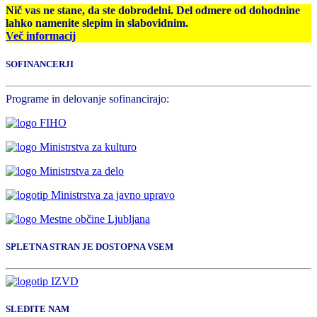
Nič vas ne stane, da ste dobrodelni. Del odmere od dohodnine
lahko namenite slepim in slabovidnim.
Več informacij
SOFINANCERJI
Programe in delovanje sofinancirajo:
SPLETNA STRAN JE DOSTOPNA VSEM
SLEDITE NAM