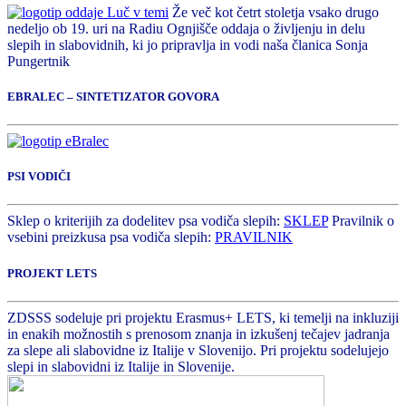
Že več kot četrt stoletja vsako drugo
nedeljo ob 19. uri na Radiu Ognjišče oddaja o življenju in delu
slepih in slabovidnih, ki jo pripravlja in vodi naša članica Sonja
Pungertnik
EBRALEC – SINTETIZATOR GOVORA
PSI VODIČI
Sklep o kriterijih za dodelitev psa vodiča slepih:
SKLEP
Pravilnik o
vsebini preizkusa psa vodiča slepih:
PRAVILNIK
PROJEKT LETS
ZDSSS sodeluje pri projektu Erasmus+ LETS, ki temelji na inkluziji
in enakih možnostih s prenosom znanja in izkušenj tečajev jadranja
za slepe ali slabovidne iz Italije v Slovenijo. Pri projektu sodelujejo
slepi in slabovidni iz Italije in Slovenije.