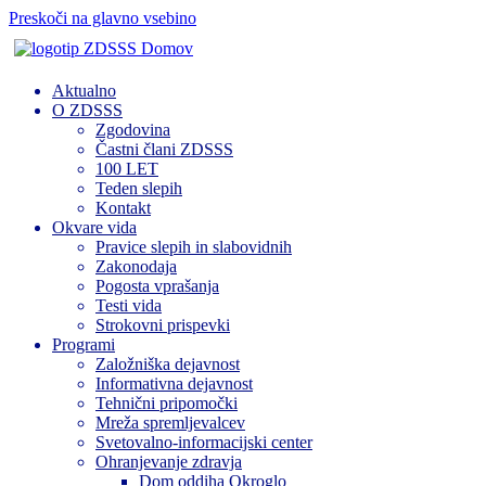
Preskoči na glavno vsebino
Domov
Aktualno
O ZDSSS
Zgodovina
Častni člani ZDSSS
100 LET
Teden slepih
Kontakt
Okvare vida
Pravice slepih in slabovidnih
Zakonodaja
Pogosta vprašanja
Testi vida
Strokovni prispevki
Programi
Založniška dejavnost
Informativna dejavnost
Tehnični pripomočki
Mreža spremljevalcev
Svetovalno-informacijski center
Ohranjevanje zdravja
Dom oddiha Okroglo