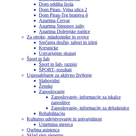
Dom oddiha Izola
Dom Piran- Vrtna ulica 2
Dom Piran-Trg bratstva 4
Apartma Červar
Apartma Simonov zaliv
Apartma Dolenjske toplice
Za otroke, mladostnike in svojce
Srečanja družin, tabori in izleti
Kresnicke
Ustvarjajmo skupaj
Šport in šah
Šport in šah- razpisi
ŠPORT- rezultati
Usposabljanje za aktivno življenje
Slabovidni
Ženske
Zaposlovanje
Zaposlovanje- informacije za iskalce
zaposlitve
Zaposlovanje- informacije za delodajalce
Rehabilitacija
Kulturno udejstvovanje in ustvarjalnost
Umetnina meseca
Osebna asistenca
Sklad slep slepemu