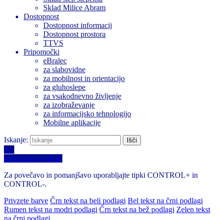
Sklad Milice Abram
Dostopnost
Dostopnost informacij
Dostopnost prostora
TTVS
Pripomočki
eBralec
za slabovidne
za mobilnost in orientacijo
za gluhoslepe
za vsakodnevno življenje
za izobraževanje
za informacijsko tehnologijo
Mobilne aplikacije
Iskanje:
A+
Izberi barvno temo
Za povečavo in pomanjšavo uporabljajte tipki CONTROL+ in
CONTROL-.
Privzete barve
Črn tekst na beli podlagi
Bel tekst na črni podlagi
Rumen tekst na modri podlagi
Črn tekst na bež podlagi
Zelen tekst
na črni podlagi