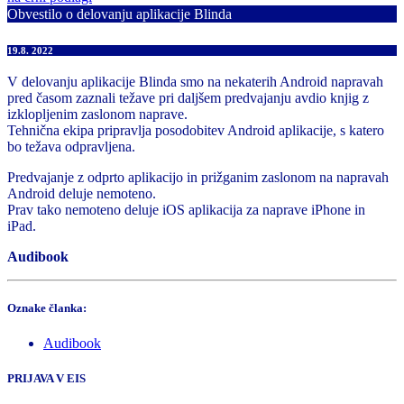
Obvestilo o delovanju aplikacije Blinda
19.8. 2022
V delovanju aplikacije Blinda smo na nekaterih Android napravah
pred časom zaznali težave pri daljšem predvajanju avdio knjig z
izklopljenim zaslonom naprave.
Tehnična ekipa pripravlja posodobitev Android aplikacije, s katero
bo težava odpravljena.
Predvajanje z odprto aplikacijo in prižganim zaslonom na napravah
Android deluje nemoteno.
Prav tako nemoteno deluje iOS aplikacija za naprave iPhone in
iPad.
Audibook
Oznake članka:
Audibook
PRIJAVA V EIS