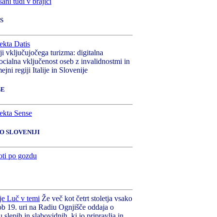
S
rji vključujočega turizma: digitalna
ocialna vključenost oseb z invalidnostmi in
ejni regiji Italije in Slovenije
SE
PO SLOVENIJI
Že več kot četrt stoletja vsako
ob 19. uri na Radiu Ognjišče oddaja o
u slepih in slabovidnih, ki jo pripravlja in