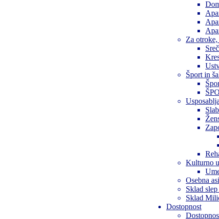
Dom 
Apa
Apa
Apar
Za otroke,
Sreč
Kre
Ustv
Šport in š
Špor
ŠPOR
Usposablja
Slab
Žen
Zap
Reha
Kulturno u
Ume
Osebna asi
Sklad slep
Sklad Mil
Dostopnost
Dostopnost