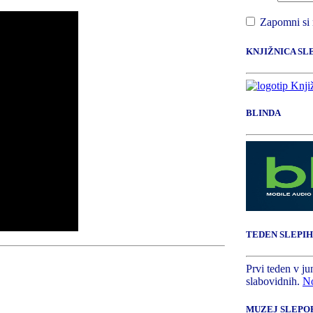
Zapomni si
KNJIŽNICA SL
BLINDA
TEDEN SLEPIH
Prvi teden v ju
slabovidnih.
No
MUZEJ SLEPOP