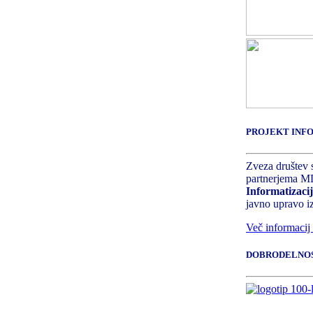
PROJEKT INFO
Zveza društev s
partnerjema MD
Informatizac
javno upravo 
Več informacij 
DOBRODELNO