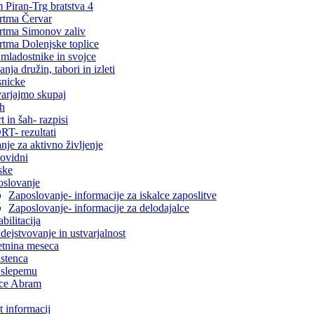
Piran-Trg bratstva 4
rtma Červar
rtma Simonov zaliv
tma Dolenjske toplice
 mladostnike in svojce
anja družin, tabori in izleti
snicke
arjajmo skupaj
ah
t in šah- razpisi
T- rezultati
nje za aktivno življenje
ovidni
ske
oslovanje
Zaposlovanje- informacije za iskalce zaposlitve
Zaposlovanje- informacije za delodajalce
bilitacija
dejstvovanje in ustvarjalnost
tnina meseca
stenca
 slepemu
ice Abram
 informacij