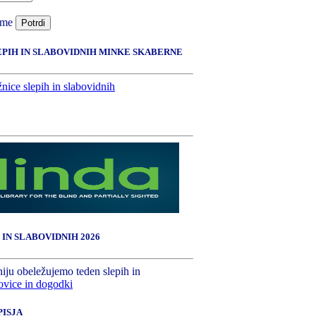
 me
Potrdi
EPIH IN SLABOVIDNIH MINKE SKABERNE
 IN SLABOVIDNIH 2026
niju obeležujemo teden slepih in
vice in dogodki
ISJA