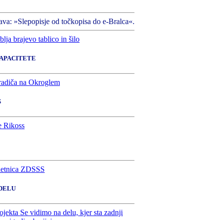
ava: »Slepopisje od točkopisa do e-Bralca«.
KAPACITETE
S
 DELU