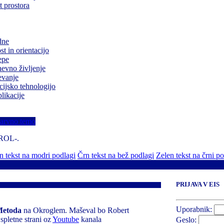
 prostora
dne
t in orientacijo
epe
evno življenje
evanje
cijsko tehnologijo
likacije
barvno temo
TROL-.
 tekst na modri podlagi
Črn tekst na bež podlagi
Zelen tekst na črni p
PRIJAVA V EIS
Uporabnik:
 Metoda
na Okroglem. Maševal bo Robert
spletne strani oz
Youtube
kanala
Geslo: