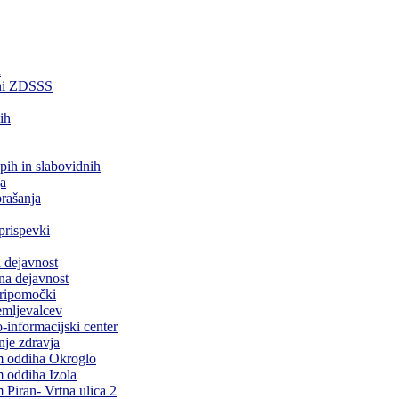
a
ani ZDSSS
ih
epih in slabovidnih
a
rašanja
prispevki
 dejavnost
na dejavnost
pripomočki
emljevalcev
-informacijski center
je zdravja
 oddiha Okroglo
 oddiha Izola
Piran- Vrtna ulica 2