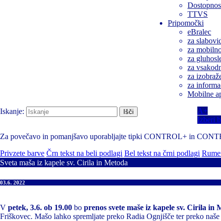
Dostopnost
TTVS
Pripomočki
eBralec
za slabovi
za mobilnos
za gluhosl
za vsakodn
za izobraž
za informa
Mobilne ap
A+
Iskanje:
Izberi 
Za povečavo in pomanjšavo uporabljajte tipki CONTROL+ in CON
Privzete barve
Črn tekst na beli podlagi
Bel tekst na črni podlagi
Rumen
Sveta maša iz kapele sv. Cirila in Metoda
03.6. 2022
V
petek, 3.6. ob 19.00
bo
prenos svete maše iz kapele sv. Cirila in
Friškovec. Mašo lahko spremljate preko Radia Ognjišče ter preko naše 