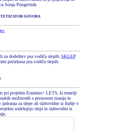
ica Sonja Pungertnik
INTETIZATOR GOVORA
jih za dodelitev psa vodiča slepih:
SKLEP
bini preizkusa psa vodiča slepih:
S
 pri projektu Erasmus+ LETS, ki temelji
 enakih možnostih s prenosom znanja in
 jadranja za slepe ali slabovidne iz Italije v
projektu sodelujejo slepi in slabovidni iz
ije.