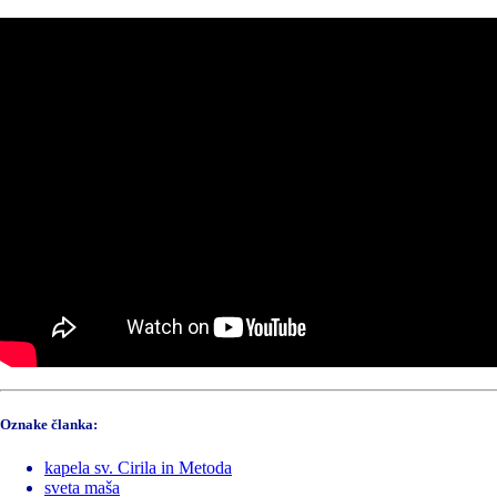
Oznake članka:
kapela sv. Cirila in Metoda
sveta maša