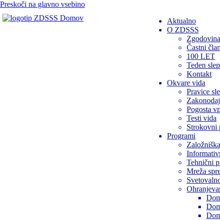
Preskoči na glavno vsebino
Domov
Aktualno
O ZDSSS
Zgodovin
Častni čl
100 LET
Teden slep
Kontakt
Okvare vida
Pravice sl
Zakonodaj
Pogosta vp
Testi vida
Strokovni 
Programi
Založniška
Informativ
Tehnični 
Mreža spr
Svetovalno
Ohranjevan
Dom
Dom
Dom 