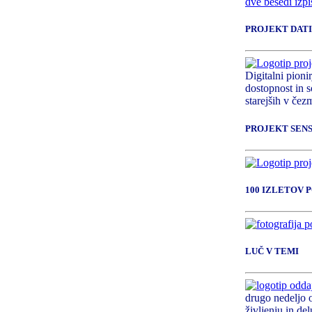
PROJEKT DATI
Digitalni pioni
dostopnost in s
starejših v čezm
PROJEKT SEN
100 IZLETOV 
LUČ V TEMI
drugo nedeljo 
življenju in del