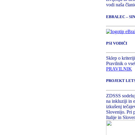
vodi naša član
EBRALEC – S
PSI VODIČI
Sklep o kriteri
Pravilnik o vse
PRAVILNIK
PROJEKT LET
ZDSSS sodeluje
na inkluziji in
izkušenj tečajev
Slovenijo. Pri 
Italije in Sloven