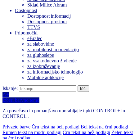
Sklad Milice Abram
Dostopnost
Dostopnost informacij
Dostopnost prostora
TTVS
Pripomočki
eBralec
za slabovidne
za mobilnost in orientacijo
za gluhoslepe
za vsakodnevno življenje
za izobraževanje
za informacijsko tehnologijo
Mobilne aplikacije
Iskanje:
A+
Izberi barvno temo
Za povečavo in pomanjšavo uporabljajte tipki CONTROL+ in
CONTROL-.
Privzete barve
Črn tekst na beli podlagi
Bel tekst na črni podlagi
Rumen tekst na modri podlagi
Črn tekst na bež podlagi
Zelen tekst
na črni podlagi