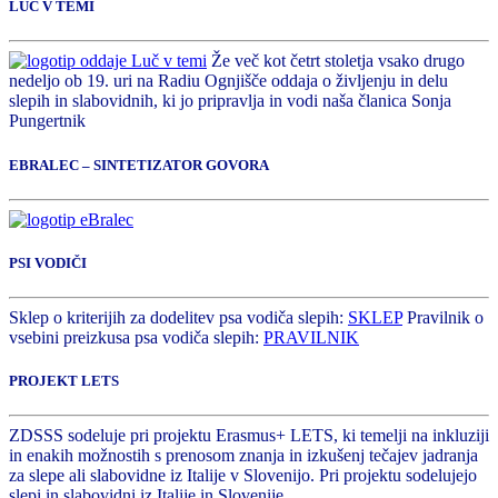
LUČ V TEMI
Že več kot četrt stoletja vsako drugo
nedeljo ob 19. uri na Radiu Ognjišče oddaja o življenju in delu
slepih in slabovidnih, ki jo pripravlja in vodi naša članica Sonja
Pungertnik
EBRALEC – SINTETIZATOR GOVORA
PSI VODIČI
Sklep o kriterijih za dodelitev psa vodiča slepih:
SKLEP
Pravilnik o
vsebini preizkusa psa vodiča slepih:
PRAVILNIK
PROJEKT LETS
ZDSSS sodeluje pri projektu Erasmus+ LETS, ki temelji na inkluziji
in enakih možnostih s prenosom znanja in izkušenj tečajev jadranja
za slepe ali slabovidne iz Italije v Slovenijo. Pri projektu sodelujejo
slepi in slabovidni iz Italije in Slovenije.