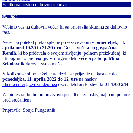
Vabilo na postno duhovno obnovo
05.4. 2022
Vabimo vas na duhovni večer, ki ga pripravlja skupina za duhovno
rast.
Večer bo potekal preko spletne povezave zoom v
ponedeljek, 11.
aprila med 19.30 in 21.30 uro
. Gostja večera bo gospa
Ana
Romih
, ki bo pričevala o svojem življenju, polnem preizkušenj, ki
jih pogumno premaguje. V drugem delu večera pa bo
p. Miha
Sekolovnik
daroval sveto mašo.
V kolikor se obnove želite udeležiti se prijavite najkasneje do
ponedeljka, 11. aprila 2022 do 12. ure
na naslov
klicni.center@zveza-slepih.si
oz. na telefonski številki
01 4700 244
.
Zainteresiranim bomo povezavo poslali na e-naslov, najmanj pol ure
pred srečanjem.
Pripravila: Sonja Pungertnik