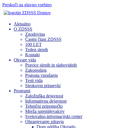
Preskoči na glavno vsebino
Domov
Aktualno
O ZDSSS
Zgodovina
Častni člani ZDSSS
100 LET
Teden slepih
Kontakt
Okvare vida
Pravice slepih in slabovidnih
Zakonodaja
Pogosta vprašanja
Testi vida
Strokovni prispevki
Programi
Založniška dejavnost
Informativna dejavnost
Tehnični pripomočki
Mreža spremljevalcev
Svetovalno-informacijski center
Ohranjevanje zdravja
Dom oddiha Okroglo