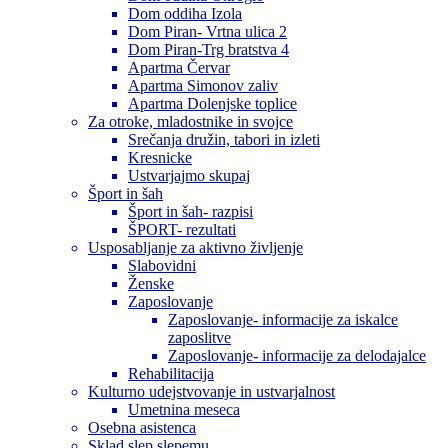
Dom oddiha Izola
Dom Piran- Vrtna ulica 2
Dom Piran-Trg bratstva 4
Apartma Červar
Apartma Simonov zaliv
Apartma Dolenjske toplice
Za otroke, mladostnike in svojce
Srečanja družin, tabori in izleti
Kresnicke
Ustvarjajmo skupaj
Šport in šah
Šport in šah- razpisi
ŠPORT- rezultati
Usposabljanje za aktivno življenje
Slabovidni
Ženske
Zaposlovanje
Zaposlovanje- informacije za iskalce
zaposlitve
Zaposlovanje- informacije za delodajalce
Rehabilitacija
Kulturno udejstvovanje in ustvarjalnost
Umetnina meseca
Osebna asistenca
Sklad slep slepemu