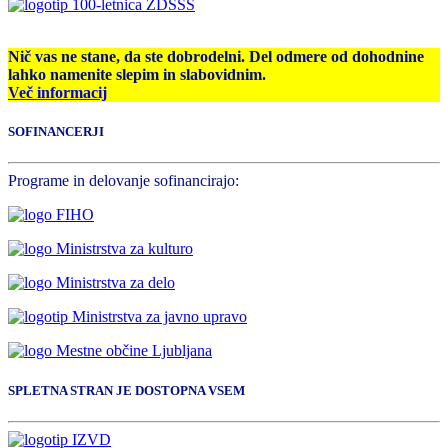
Nič vas ne stane, da ste dobrodelni. Del odmere od dohodnine
lahko namenite slepim in slabovidnim.
Več informacij
SOFINANCERJI
Programe in delovanje sofinancirajo:
SPLETNA STRAN JE DOSTOPNA VSEM