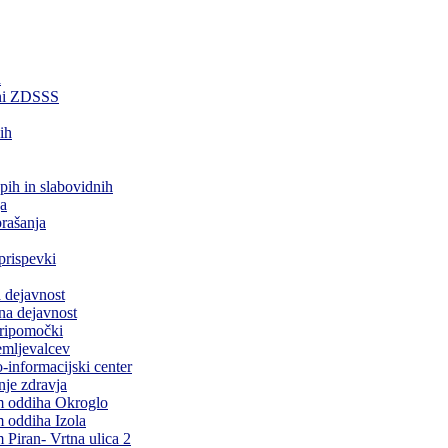
a
ani ZDSSS
ih
epih in slabovidnih
a
rašanja
prispevki
 dejavnost
na dejavnost
pripomočki
emljevalcev
-informacijski center
je zdravja
 oddiha Okroglo
 oddiha Izola
Piran- Vrtna ulica 2