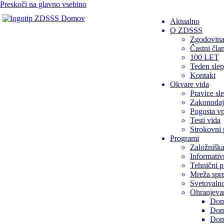
Preskoči na glavno vsebino
Domov
Aktualno
O ZDSSS
Zgodovin
Častni čl
100 LET
Teden slep
Kontakt
Okvare vida
Pravice sl
Zakonodaj
Pogosta vp
Testi vida
Strokovni 
Programi
Založniška
Informativ
Tehnični 
Mreža spr
Svetovalno
Ohranjevan
Dom
Dom
Dom 