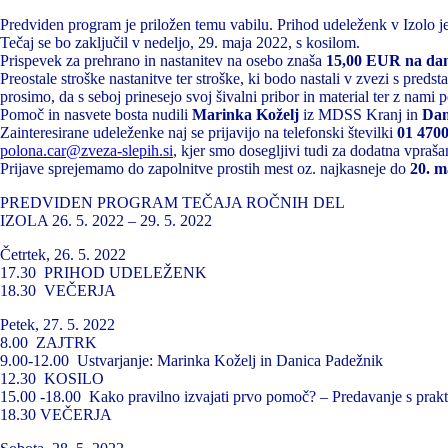
Predviden program je priložen temu vabilu. Prihod udeleženk v Izolo 
Tečaj se bo zaključil v nedeljo, 29. maja 2022, s kosilom.
Prispevek za prehrano in nastanitev na osebo znaša
15,00 EUR na da
Preostale stroške nastanitve ter stroške, ki bodo nastali v zvezi s pre
prosimo, da s seboj prinesejo svoj šivalni pribor in material ter z nami 
Pomoč in nasvete bosta nudili
Marinka Koželj
iz MDSS Kranj in
Dan
Zainteresirane udeleženke naj se prijavijo na telefonski številki
01 4700
polona.car@zveza-slepih.si
, kjer smo dosegljivi tudi za dodatna vpraša
Prijave sprejemamo do zapolnitve prostih mest oz. najkasneje do
20. m
PREDVIDEN PROGRAM TEČAJA ROČNIH DEL
IZOLA 26. 5. 2022 – 29. 5. 2022
Četrtek, 26. 5. 2022
17.30 PRIHOD UDELEŽENK
18.30 VEČERJA
Petek, 27. 5. 2022
8.00 ZAJTRK
9.00-12.00 Ustvarjanje: Marinka Koželj in Danica Padežnik
12.30 KOSILO
15.00 -18.00 Kako pravilno izvajati prvo pomoč? – Predavanje s prak
18.30 VEČERJA