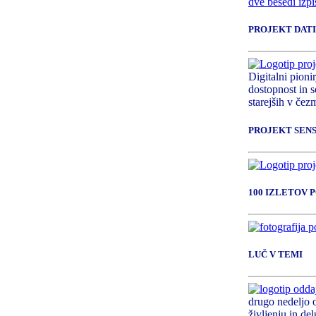
PROJEKT DATI
Digitalni pioni
dostopnost in s
starejših v čezm
PROJEKT SEN
100 IZLETOV 
LUČ V TEMI
drugo nedeljo 
življenju in del