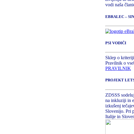
vodi naša član
EBRALEC – S
PSI VODIČI
Sklep o kriteri
Pravilnik o vse
PRAVILNIK
PROJEKT LET
ZDSSS sodeluje
na inkluziji in
izkušenj tečajev
Slovenijo. Pri 
Italije in Sloven