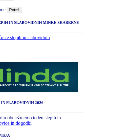
 me
Potrdi
EPIH IN SLABOVIDNIH MINKE SKABERNE
 IN SLABOVIDNIH 2026
niju obeležujemo teden slepih in
vice in dogodki
ISJA