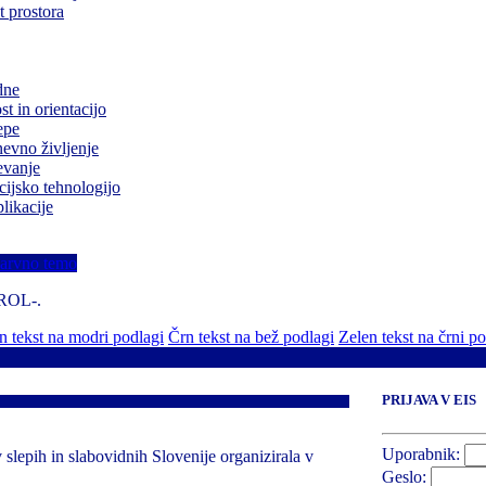
 prostora
dne
t in orientacijo
epe
evno življenje
evanje
cijsko tehnologijo
likacije
barvno temo
TROL-.
 tekst na modri podlagi
Črn tekst na bež podlagi
Zelen tekst na črni p
PRIJAVA V EIS
Uporabnik:
 slepih in slabovidnih Slovenije organizirala v
Geslo: