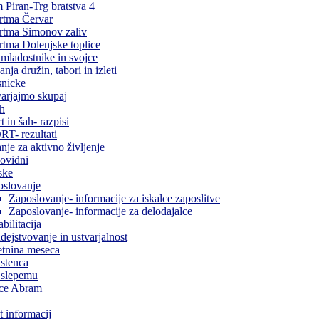
Piran-Trg bratstva 4
rtma Červar
rtma Simonov zaliv
tma Dolenjske toplice
 mladostnike in svojce
anja družin, tabori in izleti
snicke
arjajmo skupaj
ah
t in šah- razpisi
T- rezultati
nje za aktivno življenje
ovidni
ske
oslovanje
Zaposlovanje- informacije za iskalce zaposlitve
Zaposlovanje- informacije za delodajalce
bilitacija
dejstvovanje in ustvarjalnost
tnina meseca
stenca
 slepemu
ice Abram
 informacij