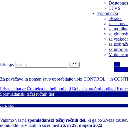
Dostopnost
TTVS
Pripomočki
eBralec
za slabovi
za mobilnos
za gluhosl
za vsakodn
za izobraž
za informa
Mobilne ap
A+
Iskanje:
Izberi 
Za povečavo in pomanjšavo uporabljajte tipki CONTROL+ in CON
Privzete barve
Črn tekst na beli podlagi
Bel tekst na črni podlagi
Rumen
Spomladanski tečaj ročnih del
20.4. 2022
Vabimo vas na
spomladanski tečaj ročnih del
, ki ga bo Zveza društev
domu oddiha v Izoli in sicer med
26. in 29. majem 2022
.