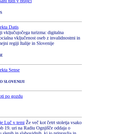
S
rji vključujočega turizma: digitalna
ocialna vključenost oseb z invalidnostmi in
ejni regiji Italije in Slovenije
SE
PO SLOVENIJI
Že več kot četrt stoletja vsako
ob 19. uri na Radiu Ognjišče oddaja o
u slepih in slabovidnih, ki jo pripravlja in