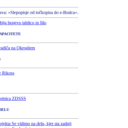
ava: »Slepopisje od točkopisa do e-Bralca«.
KAPACITETE
S
 DELU