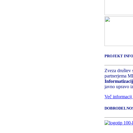
PROJEKT INFO
Zveza društev s
partnerjema MD
Informatizac
javno upravo 
Več informacij 
DOBRODELNO