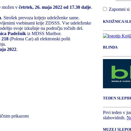
je možen v
četrtek, 26. maja 2022 od 17.30 dalje
.
Zapomni si
n
. Strošek prevoza krijejo udeleženke same.
KNJIŽNICA SL
dstavljenimi vsebinami krije ZDSSS. Vse udeleženke
podelijo svoje izkušnje na področju ročnih del.
ica Padežnik
iz MDSS Maribor.
 218
(Polona Car) ali elektronski pošti
nja.
BLINDA
aja 2022
.
TEDEN SLEPIH
Prvi teden v ju
tičnim prikazom
slabovidnih.
No
MUZEJ SLEPOP