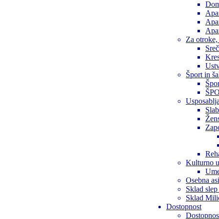
Dom 
Apa
Apa
Apar
Za otroke,
Sreč
Kre
Ustv
Šport in š
Špor
ŠPOR
Usposablja
Slab
Žen
Zap
Reha
Kulturno u
Ume
Osebna asi
Sklad slep
Sklad Mil
Dostopnost
Dostopnost