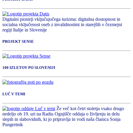
Digitalni pionirji vključujočega turizma: digitalna dostopnost in
socialna vključenost oseb z invalidnostmi in starejših v čezmejni
regiji Italije in Slovenije
PROJEKT SENSE
100 IZLETOV PO SLOVENIJI
LUČ V TEMI
Že več kot četrt stoletja vsako drugo
nedeljo ob 19. uri na Radiu Ognjišče oddaja o življenju in delu
slepih in slabovidnih, ki jo pripravlja in vodi naša članica Sonja
Pungertnik