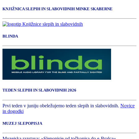
KNJIŽNICA SLEPIH IN SLABOVIDNIH MINKE SKABERNE
BLINDA
TEDEN SLEPIH IN SLABOVIDNIH 2026
Prvi teden v juniju obeležujemo teden slepih in slabovidnih.
Novice
in dogodki
MUZEJ SLEPOPISJA
Muzejska razstava: »Slepopisje od točkopisa do e-Bralca«.