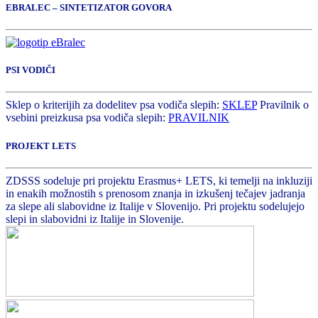
EBRALEC – SINTETIZATOR GOVORA
PSI VODIČI
Sklep o kriterijih za dodelitev psa vodiča slepih:
SKLEP
Pravilnik o
vsebini preizkusa psa vodiča slepih:
PRAVILNIK
PROJEKT LETS
ZDSSS sodeluje pri projektu Erasmus+ LETS, ki temelji na inkluziji
in enakih možnostih s prenosom znanja in izkušenj tečajev jadranja
za slepe ali slabovidne iz Italije v Slovenijo. Pri projektu sodelujejo
slepi in slabovidni iz Italije in Slovenije.