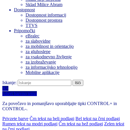
Sklad Milice Abram
Dostopnost
Dostopnost informacij
Dostopnost prostora
TTVS
Pripomočki
eBralec
za slabovidne
za mobilnost in orientacijo
za gluhoslepe
za vsakodnevno življenje
za izobraževanje
za informacijsko tehnologijo
Mobilne aplikacije
Iskanje:
A+
Izberi barvno temo
Za povečavo in pomanjšavo uporabljajte tipki CONTROL+ in
CONTROL-.
Privzete barve
Črn tekst na beli podlagi
Bel tekst na črni podlagi
Rumen tekst na modri podlagi
Črn tekst na bež podlagi
Zelen tekst
na črni podlagi