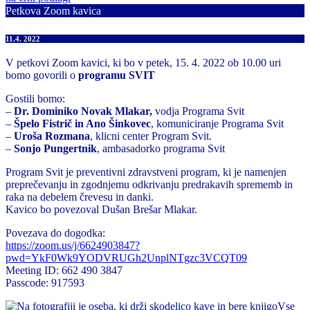
Petkova Zoom kavica
11.4. 2022
V petkovi Zoom kavici, ki bo v petek, 15. 4. 2022 ob 10.00 uri
bomo govorili o
programu SVIT
Gostili bomo:
–
Dr. Dominiko Novak Mlakar,
vodja Programa Svit
–
Špelo Fistrič in Ano Šinkovec
, komuniciranje Programa Svit
–
Uroša Rozmana
, klicni center Program Svit.
–
Sonjo Pungertnik
, ambasadorko programa Svit
Program Svit je preventivni zdravstveni program, ki je namenjen
preprečevanju in zgodnjemu odkrivanju predrakavih sprememb in
raka na debelem črevesu in danki.
Kavico bo povezoval Dušan Brešar Mlakar.
Povezava do dogodka:
https://zoom.us/j/6624903847?
pwd=YkF0Wk9YODVRUGh2UnplNTgzc3VCQT09
Meeting ID: 662 490 3847
Passcode: 917593
Vse