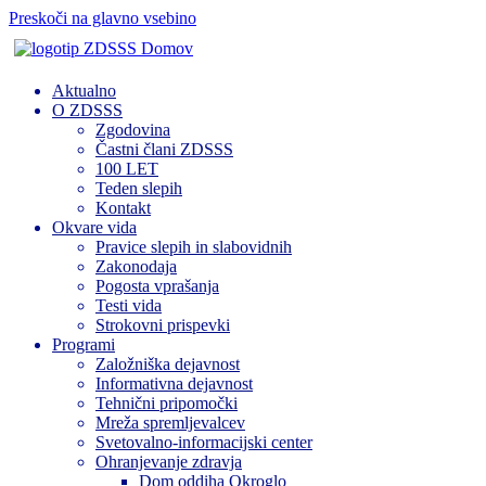
Preskoči na glavno vsebino
Domov
Aktualno
O ZDSSS
Zgodovina
Častni člani ZDSSS
100 LET
Teden slepih
Kontakt
Okvare vida
Pravice slepih in slabovidnih
Zakonodaja
Pogosta vprašanja
Testi vida
Strokovni prispevki
Programi
Založniška dejavnost
Informativna dejavnost
Tehnični pripomočki
Mreža spremljevalcev
Svetovalno-informacijski center
Ohranjevanje zdravja
Dom oddiha Okroglo