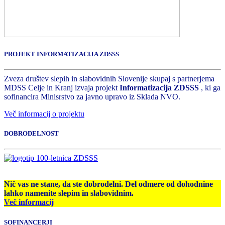
PROJEKT INFORMATIZACIJA ZDSSS
Zveza društev slepih in slabovidnih Slovenije skupaj s partnerjema
MDSS Celje in Kranj izvaja projekt
Informatizacija ZDSSS
, ki ga
sofinancira Minisrstvo za javno upravo iz Sklada NVO.
Več informacij o projektu
DOBRODELNOST
Nič vas ne stane, da ste dobrodelni. Del odmere od dohodnine
lahko namenite slepim in slabovidnim.
Več informacij
SOFINANCERJI