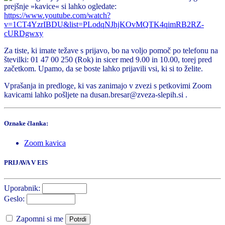
prejšnje »kavice« si lahko ogledate:
https://www.youtube.com/watch?
v=1CT4YzrIBDU&list=PLodqNJhjKOvMQTK4qimRB2RZ-
cURDgwxy
Za tiste, ki imate težave s prijavo, bo na voljo pomoč po telefonu na
številki: 01 47 00 250 (Rok) in sicer med 9.00 in 10.00, torej pred
začetkom. Upamo, da se boste lahko prijavili vsi, ki si to želite.
Vprašanja in predloge, ki vas zanimajo v zvezi s petkovimi Zoom
kavicami lahko pošljete na dusan.bresar@zveza-slepih.si .
Oznake članka:
Zoom kavica
PRIJAVA V EIS
Uporabnik:
Geslo:
Zapomni si me
Potrdi