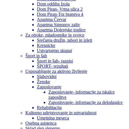
Dom oddiha Izola
Dom Piran- Vrtna ulica 2
Dom Piran-Trg bratstva 4
Apartma Červar
Apartma Simonov zaliv
Apartma Dolenjske toplice
Za otroke, mladostnike in svojce
Srečanja družin, tabori in izleti
Kresnicke
Ustvarjajmo skupaj
Šport in šah
Šport in šah- razpisi
ŠPORT- rezultati
Usposabljanje za aktivno življenje
Slabovidni
Ženske
Zaposlovanje
Zaposlovanje- informacije za iskalce
zaposlitve
Zaposlovanje- informacije za delodajalce
Rehabilitacija
Kulturno udejstvovanje in ustvarjalnost
Umetnina meseca
Osebna asistenca
Sklad slep slepemu