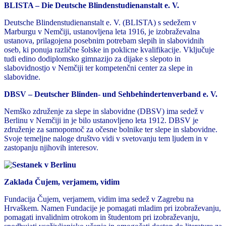
BLISTA – Die Deutsche Blindenstudienanstalt e. V.
Deutsche Blindenstudienanstalt e. V. (BLISTA) s sedežem v
Marburgu v Nemčiji, ustanovljena leta 1916, je izobraževalna
ustanova, prilagojena posebnim potrebam slepih in slabovidnih
oseb, ki ponuja različne šolske in poklicne kvalifikacije. Vključuje
tudi edino dodiplomsko gimnazijo za dijake s slepoto in
slabovidnostjo v Nemčiji ter kompetenčni center za slepe in
slabovidne.
DBSV – Deutscher Blinden- und Sehbehindertenverband e. V.
Nemško združenje za slepe in slabovidne (DBSV) ima sedež v
Berlinu v Nemčiji in je bilo ustanovljeno leta 1912. DBSV je
združenje za samopomoč za očesne bolnike ter slepe in slabovidne.
Svoje temeljne naloge društvo vidi v svetovanju tem ljudem in v
zastopanju njihovih interesov.
Zaklada Čujem, verjamem, vidim
Fundacija Čujem, verjamem, vidim ima sedež v Zagrebu na
Hrvaškem. Namen Fundacije je pomagati mladim pri izobraževanju,
pomagati invalidnim otrokom in študentom pri izobraževanju,