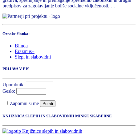
gradiva, spremljanje in predlaganje sprememb zakonskih in drugih
predpisov za zagotavljanje boljše socialne vključenosti, …
Oznake članka:
Blinda
Erazmus+
Slepi in slabovidni
PRIJAVA V EIS
Uporabnik:
Geslo:
Zapomni si me
Potrdi
KNJIŽNICA SLEPIH IN SLABOVIDNIH MINKE SKABERNE