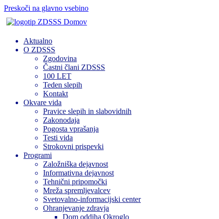
Preskoči na glavno vsebino
Domov
Aktualno
O ZDSSS
Zgodovina
Častni člani ZDSSS
100 LET
Teden slepih
Kontakt
Okvare vida
Pravice slepih in slabovidnih
Zakonodaja
Pogosta vprašanja
Testi vida
Strokovni prispevki
Programi
Založniška dejavnost
Informativna dejavnost
Tehnični pripomočki
Mreža spremljevalcev
Svetovalno-informacijski center
Ohranjevanje zdravja
Dom oddiha Okroglo