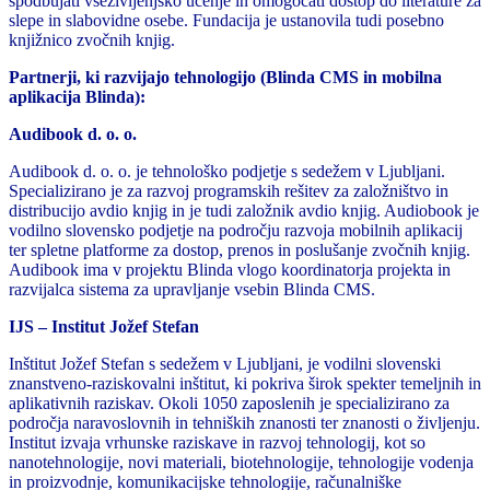
spodbujati vseživljenjsko učenje in omogočati dostop do literature za
slepe in slabovidne osebe. Fundacija je ustanovila tudi posebno
knjižnico zvočnih knjig.
Partnerji, ki razvijajo tehnologijo (Blinda CMS in mobilna
aplikacija Blinda):
Audibook d. o. o.
Audibook d. o. o. je tehnološko podjetje s sedežem v Ljubljani.
Specializirano je za razvoj programskih rešitev za založništvo in
distribucijo avdio knjig in je tudi založnik avdio knjig. Audiobook je
vodilno slovensko podjetje na področju razvoja mobilnih aplikacij
ter spletne platforme za dostop, prenos in poslušanje zvočnih knjig.
Audibook ima v projektu Blinda vlogo koordinatorja projekta in
razvijalca sistema za upravljanje vsebin Blinda CMS.
IJS – Institut Jožef Stefan
Inštitut Jožef Stefan s sedežem v Ljubljani, je vodilni slovenski
znanstveno-raziskovalni inštitut, ki pokriva širok spekter temeljnih in
aplikativnih raziskav. Okoli 1050 zaposlenih je specializirano za
področja naravoslovnih in tehniških znanosti ter znanosti o življenju.
Institut izvaja vrhunske raziskave in razvoj tehnologij, kot so
nanotehnologije, novi materiali, biotehnologije, tehnologije vodenja
in proizvodnje, komunikacijske tehnologije, računalniške