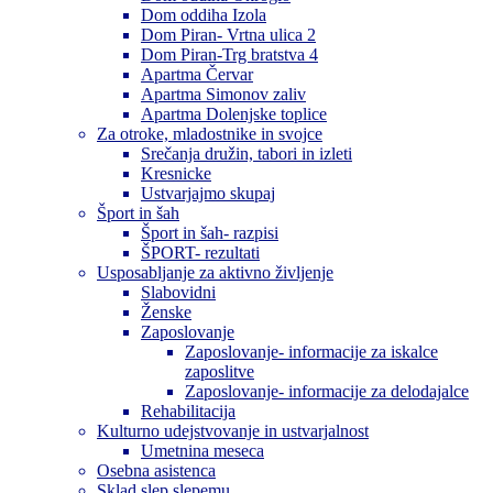
Dom oddiha Izola
Dom Piran- Vrtna ulica 2
Dom Piran-Trg bratstva 4
Apartma Červar
Apartma Simonov zaliv
Apartma Dolenjske toplice
Za otroke, mladostnike in svojce
Srečanja družin, tabori in izleti
Kresnicke
Ustvarjajmo skupaj
Šport in šah
Šport in šah- razpisi
ŠPORT- rezultati
Usposabljanje za aktivno življenje
Slabovidni
Ženske
Zaposlovanje
Zaposlovanje- informacije za iskalce
zaposlitve
Zaposlovanje- informacije za delodajalce
Rehabilitacija
Kulturno udejstvovanje in ustvarjalnost
Umetnina meseca
Osebna asistenca
Sklad slep slepemu