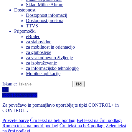
Sklad Milice Abram
Dostopnost
Dostopnost informacij
Dostopnost prostora
TTVS
Pripomočki
eBralec
za slabovidne
za mobilnost in orientacijo
za gluhoslepe
za vsakodnevno življenje
za izobraževanje
za informacijsko tehnologijo
Mobilne aplikacije
Iskanje:
A+
Izberi barvno temo
Za povečavo in pomanjšavo uporabljajte tipki CONTROL+ in
CONTROL-.
Privzete barve
Črn tekst na beli podlagi
Bel tekst na črni podlagi
Rumen tekst na modri podlagi
Črn tekst na bež podlagi
Zelen tekst
na črni podlagi