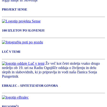
regiji Italije in Slovenije
PROJEKT SENSE
100 IZLETOV PO SLOVENIJI
LUČ V TEMI
Že več kot četrt stoletja vsako drugo
nedeljo ob 19. uri na Radiu Ognjišče oddaja o življenju in delu
slepih in slabovidnih, ki jo pripravlja in vodi naša članica Sonja
Pungertnik
EBRALEC – SINTETIZATOR GOVORA
PSI VODIČI