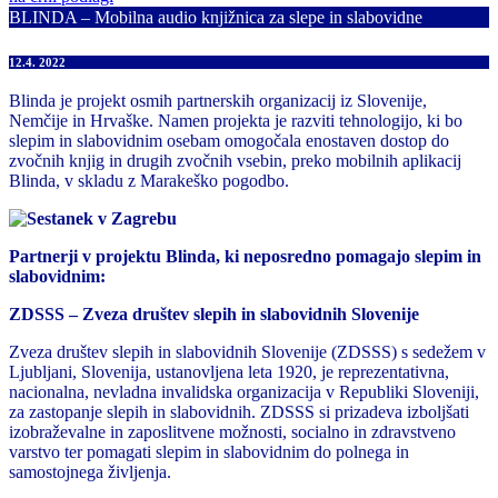
BLINDA – Mobilna audio knjižnica za slepe in slabovidne
12.4. 2022
Blinda je projekt osmih partnerskih organizacij iz Slovenije,
Nemčije in Hrvaške. Namen projekta je razviti tehnologijo, ki bo
slepim in slabovidnim osebam omogočala enostaven dostop do
zvočnih knjig in drugih zvočnih vsebin, preko mobilnih aplikacij
Blinda, v skladu z Marakeško pogodbo.
Partnerji v projektu Blinda, ki neposredno pomagajo slepim in
slabovidnim:
ZDSSS – Zveza društev slepih in slabovidnih Slovenije
Zveza društev slepih in slabovidnih Slovenije (ZDSSS) s sedežem v
Ljubljani, Slovenija, ustanovljena leta 1920, je reprezentativna,
nacionalna, nevladna invalidska organizacija v Republiki Sloveniji,
za zastopanje slepih in slabovidnih. ZDSSS si prizadeva izboljšati
izobraževalne in zaposlitvene možnosti, socialno in zdravstveno
varstvo ter pomagati slepim in slabovidnim do polnega in
samostojnega življenja.