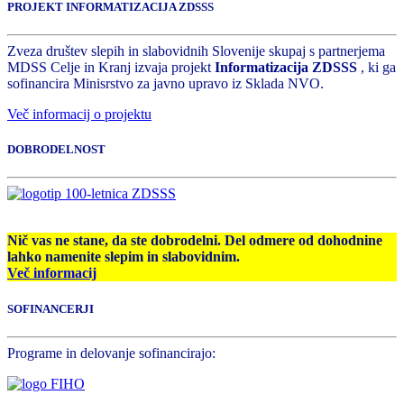
PROJEKT INFORMATIZACIJA ZDSSS
Zveza društev slepih in slabovidnih Slovenije skupaj s partnerjema
MDSS Celje in Kranj izvaja projekt
Informatizacija ZDSSS
, ki ga
sofinancira Minisrstvo za javno upravo iz Sklada NVO.
Več informacij o projektu
DOBRODELNOST
Nič vas ne stane, da ste dobrodelni. Del odmere od dohodnine
lahko namenite slepim in slabovidnim.
Več informacij
SOFINANCERJI
Programe in delovanje sofinancirajo: