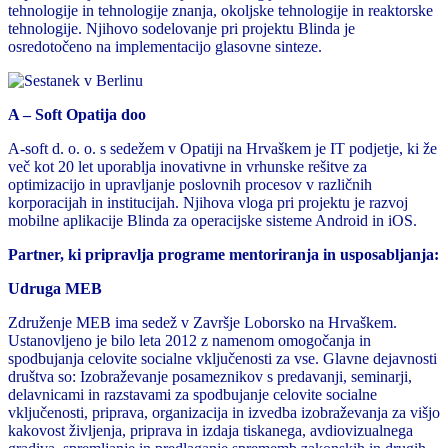
tehnologije in tehnologije znanja, okoljske tehnologije in reaktorske
tehnologije. Njihovo sodelovanje pri projektu Blinda je
osredotočeno na implementacijo glasovne sinteze.
A – Soft Opatija doo
A-soft d. o. o. s sedežem v Opatiji na Hrvaškem je IT podjetje, ki že
več kot 20 let uporablja inovativne in vrhunske rešitve za
optimizacijo in upravljanje poslovnih procesov v različnih
korporacijah in institucijah. Njihova vloga pri projektu je razvoj
mobilne aplikacije Blinda za operacijske sisteme Android in iOS.
Partner, ki pripravlja programe mentoriranja in usposabljanja:
Udruga MEB
Združenje MEB ima sedež v Završje Loborsko na Hrvaškem.
Ustanovljeno je bilo leta 2012 z namenom omogočanja in
spodbujanja celovite socialne vključenosti za vse. Glavne dejavnosti
društva so: Izobraževanje posameznikov s predavanji, seminarji,
delavnicami in razstavami za spodbujanje celovite socialne
vključenosti, priprava, organizacija in izvedba izobraževanja za višjo
kakovost življenja, priprava in izdaja tiskanega, avdiovizualnega