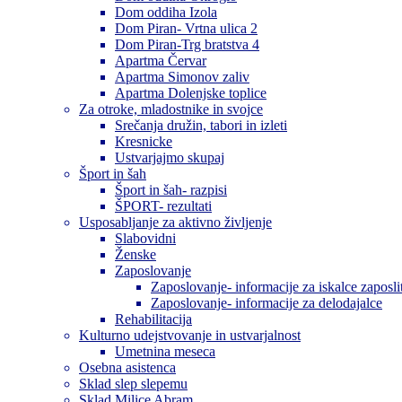
Dom oddiha Izola
Dom Piran- Vrtna ulica 2
Dom Piran-Trg bratstva 4
Apartma Červar
Apartma Simonov zaliv
Apartma Dolenjske toplice
Za otroke, mladostnike in svojce
Srečanja družin, tabori in izleti
Kresnicke
Ustvarjajmo skupaj
Šport in šah
Šport in šah- razpisi
ŠPORT- rezultati
Usposabljanje za aktivno življenje
Slabovidni
Ženske
Zaposlovanje
Zaposlovanje- informacije za iskalce zaposli
Zaposlovanje- informacije za delodajalce
Rehabilitacija
Kulturno udejstvovanje in ustvarjalnost
Umetnina meseca
Osebna asistenca
Sklad slep slepemu
Sklad Milice Abram