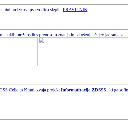
sebini preizkusa psa vodiča slepih:
PRAVILNIK
enakih možnostih s prenosom znanja in izkušenj tečajev jadranja za slepe
DSS Celje in Kranj izvaja projekt
Informatizacija ZDSSS
, ki ga sof