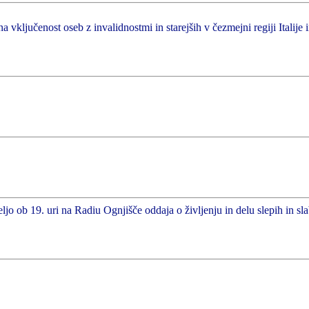
a vključenost oseb z invalidnostmi in starejših v čezmejni regiji Italije 
ljo ob 19. uri na Radiu Ognjišče oddaja o življenju in delu slepih in sl