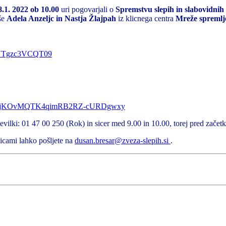
8.1. 2022 ob 10.00
uri pogovarjali o
Spremstvu slepih in slabovidnih
 še
Adela Anzeljc in Nastja Žlajpah
iz klicnega centra
Mreže spremlj
lNTgzc3VCQT09
qNJhjKOvMQTK4qimRB2RZ-cURDgwxy
evilki: 01 47 00 250 (Rok) in sicer med 9.00 in 10.00, torej pred začetko
icami lahko pošljete na
dusan.bresar@zveza-slepih.si
.