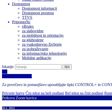
Dostopnost
Dostopnost informacij
Dostopnost prostora
TTVS
Pripomočki
eBralec
za slabovidne
za mobilnost in orientacijo
za gluhoslepe
za vsakodnevno življenje
za izobraževanje
za informacijsko tehnologijo
Mobilne aplikacije
Iskanje:
A+
Izberi barvno temo
Za povečavo in pomanjšavo uporabljajte tipki CONTROL+ in CO
Privzete barve
Črn tekst na beli podlagi
Bel tekst na črni podlagi
Rume
Petkova Zoom kavica
26.1. 2022