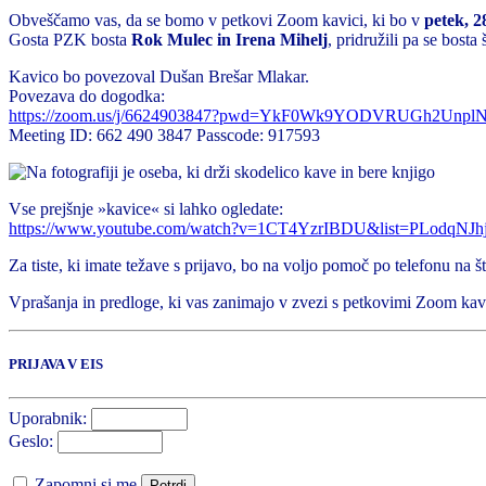
Obveščamo vas, da se bomo v petkovi Zoom kavici, ki bo v
petek, 2
Gosta PZK bosta
Rok Mulec in Irena Mihelj
, pridružili pa se bosta
Kavico bo povezoval Dušan Brešar Mlakar.
Povezava do dogodka:
https://zoom.us/j/6624903847?pwd=YkF0Wk9YODVRUGh2Unp
Meeting ID: 662 490 3847 Passcode: 917593
Vse prejšnje »kavice« si lahko ogledate:
https://www.youtube.com/watch?v=1CT4YzrIBDU&list=PLod
Za tiste, ki imate težave s prijavo, bo na voljo pomoč po telefonu na št
Vprašanja in predloge, ki vas zanimajo v zvezi s petkovimi Zoom kav
PRIJAVA V EIS
Uporabnik:
Geslo:
Zapomni si me
Potrdi