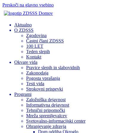
Preskoči na glavno vsebino
Domov
Aktualno
O ZDSSS
Zgodovina
Častni člani ZDSSS
100 LET
Teden slepih
Kontakt
Okvare vida
Pravice slepih in slabovidnih
Zakonodaja
Pogosta vprašanja
Testi vida
Strokovni prispevki
Programi
Založniška dejavnost
Informativna dejavnost
Tehnični pripomočki
Mreža spremljevalcev
Svetovalno-informacijski center
Ohranjevanje zdravja
Dom oddiha Okroglo