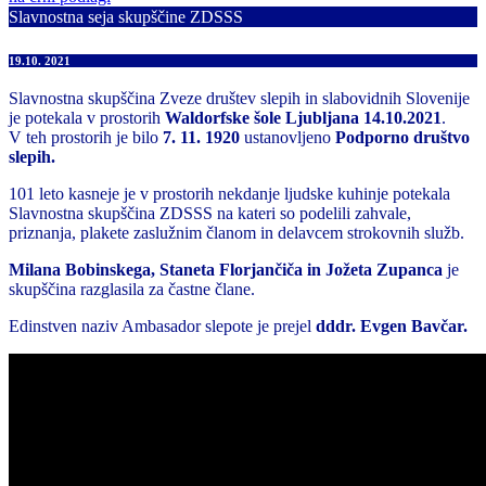
Slavnostna seja skupščine ZDSSS
19.10. 2021
Slavnostna skupščina Zveze društev slepih in slabovidnih Slovenije
je potekala v prostorih
Waldorfske šole Ljubljana 14.10.2021
.
V teh prostorih je bilo
7. 11. 1920
ustanovljeno
Podporno društvo
slepih.
101 leto kasneje je v prostorih nekdanje ljudske kuhinje potekala
Slavnostna skupščina ZDSSS na kateri so podelili zahvale,
priznanja, plakete zaslužnim članom in delavcem strokovnih služb.
Milana Bobinskega, Staneta Florjančiča in Jožeta Zupanca
je
skupščina razglasila za častne člane.
Edinstven naziv Ambasador slepote je prejel
dddr. Evgen Bavčar.