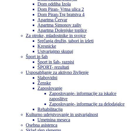
Dom oddiha Izola
Dom Piran- Vrtna ulica 2
Dom Piran-Trg bratstva 4
Apartma Červar
Apartma Simonov zaliv
Apartma Dolenjske toplice
Za otroke, mladostnike in svojce
Srečanja družin, tabori in izleti
Kresnicke
Ustvarjajmo skupaj
Šport in šah
Šport in šah- razpisi
ŠPORT- rezultati
Usposabljanje za aktivno življenje
Slabovidni
Ženske
Zaposlovanje
Zaposlovanje- informacije za iskalce
zaposlitve
Zaposlovanje- informacije za delodajalce
Rehabilitacija
Kulturno udejstvovanje in ustvarjalnost
Umetnina meseca
Osebna asistenca
Sklad slep slepemu