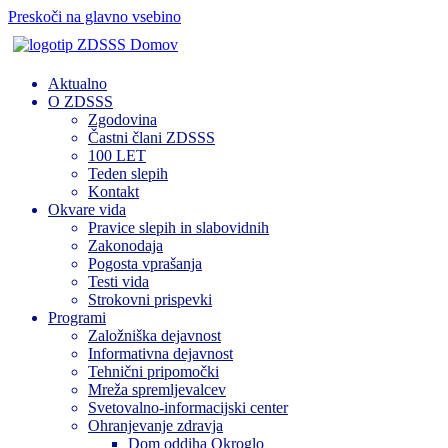
Preskoči na glavno vsebino
Domov
Aktualno
O ZDSSS
Zgodovina
Častni člani ZDSSS
100 LET
Teden slepih
Kontakt
Okvare vida
Pravice slepih in slabovidnih
Zakonodaja
Pogosta vprašanja
Testi vida
Strokovni prispevki
Programi
Založniška dejavnost
Informativna dejavnost
Tehnični pripomočki
Mreža spremljevalcev
Svetovalno-informacijski center
Ohranjevanje zdravja
Dom oddiha Okroglo