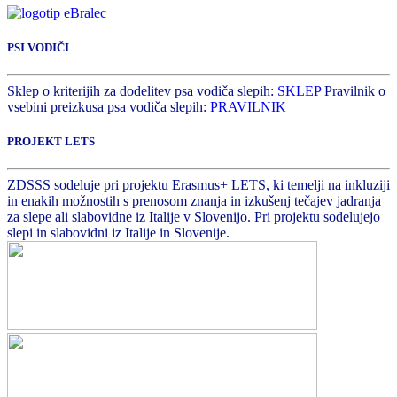
PSI VODIČI
Sklep o kriterijih za dodelitev psa vodiča slepih:
SKLEP
Pravilnik o
vsebini preizkusa psa vodiča slepih:
PRAVILNIK
PROJEKT LETS
ZDSSS sodeluje pri projektu Erasmus+ LETS, ki temelji na inkluziji
in enakih možnostih s prenosom znanja in izkušenj tečajev jadranja
za slepe ali slabovidne iz Italije v Slovenijo. Pri projektu sodelujejo
slepi in slabovidni iz Italije in Slovenije.