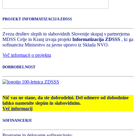
PROJEKT INFORMATIZACIJA ZDSSS
Zveza društev slepih in slabovidnih Slovenije skupaj s partnerjema
MDSS Celje in Kranj izvaja projekt
Informatizacija ZDSSS
, ki ga
sofinancira Minisrstvo za javno upravo iz Sklada NVO.
Več informacij o projektu
DOBRODELNOST
Nič vas ne stane, da ste dobrodelni. Del odmere od dohodnine
lahko namenite slepim in slabovidnim.
Več informacij
SOFINANCERJI
Programe in delovanje sofinancirajo: