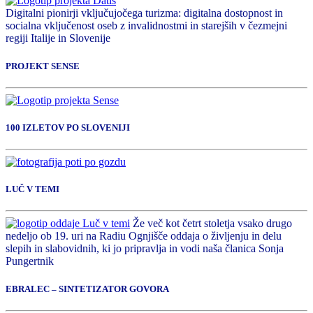
Digitalni pionirji vključujočega turizma: digitalna dostopnost in
socialna vključenost oseb z invalidnostmi in starejših v čezmejni
regiji Italije in Slovenije
PROJEKT SENSE
100 IZLETOV PO SLOVENIJI
LUČ V TEMI
Že več kot četrt stoletja vsako drugo
nedeljo ob 19. uri na Radiu Ognjišče oddaja o življenju in delu
slepih in slabovidnih, ki jo pripravlja in vodi naša članica Sonja
Pungertnik
EBRALEC – SINTETIZATOR GOVORA