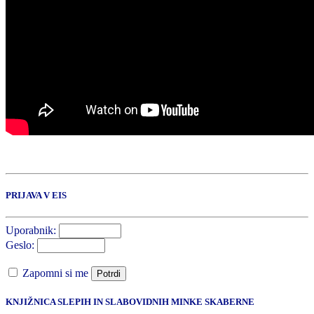
PRIJAVA V EIS
Uporabnik:
Geslo:
Zapomni si me
Potrdi
KNJIŽNICA SLEPIH IN SLABOVIDNIH MINKE SKABERNE