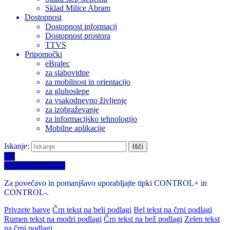
Sklad Milice Abram
Dostopnost
Dostopnost informacij
Dostopnost prostora
TTVS
Pripomočki
eBralec
za slabovidne
za mobilnost in orientacijo
za gluhoslepe
za vsakodnevno življenje
za izobraževanje
za informacijsko tehnologijo
Mobilne aplikacije
Iskanje:
A+
Izberi barvno temo
Za povečavo in pomanjšavo uporabljajte tipki CONTROL+ in
CONTROL-.
Privzete barve
Črn tekst na beli podlagi
Bel tekst na črni podlagi
Rumen tekst na modri podlagi
Črn tekst na bež podlagi
Zelen tekst
na črni podlagi