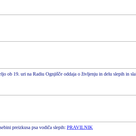
ljo ob 19. uri na Radiu Ognjišče oddaja o življenju in delu slepih in sl
sebini preizkusa psa vodiča slepih:
PRAVILNIK