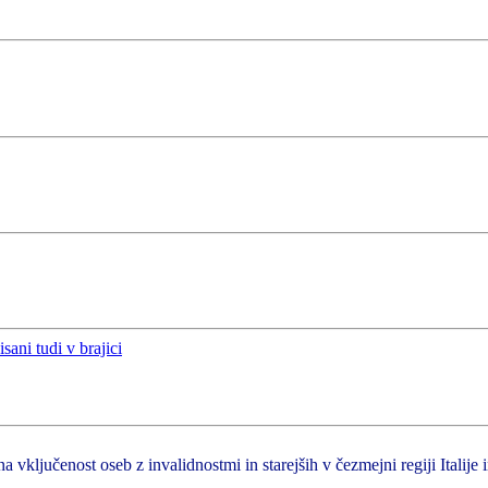
a vključenost oseb z invalidnostmi in starejših v čezmejni regiji Italije 