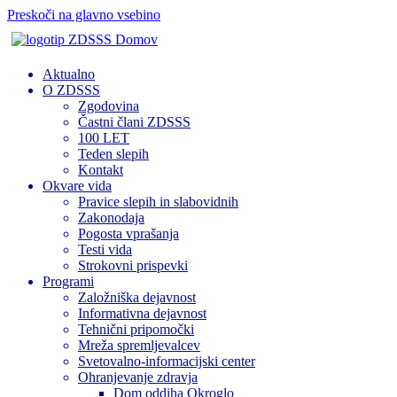
Preskoči na glavno vsebino
Domov
Aktualno
O ZDSSS
Zgodovina
Častni člani ZDSSS
100 LET
Teden slepih
Kontakt
Okvare vida
Pravice slepih in slabovidnih
Zakonodaja
Pogosta vprašanja
Testi vida
Strokovni prispevki
Programi
Založniška dejavnost
Informativna dejavnost
Tehnični pripomočki
Mreža spremljevalcev
Svetovalno-informacijski center
Ohranjevanje zdravja
Dom oddiha Okroglo