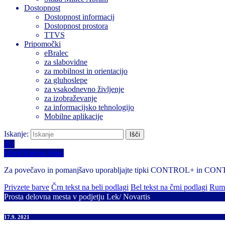
Dostopnost
Dostopnost informacij
Dostopnost prostora
TTVS
Pripomočki
eBralec
za slabovidne
za mobilnost in orientacijo
za gluhoslepe
za vsakodnevno življenje
za izobraževanje
za informacijsko tehnologijo
Mobilne aplikacije
Iskanje:
A+
Izberi barvno temo
Za povečavo in pomanjšavo uporabljajte tipki CONTROL+ in CO
Privzete barve
Črn tekst na beli podlagi
Bel tekst na črni podlagi
Rume
Prosta delovna mesta v podjetju Lek/ Novartis
17.9. 2021