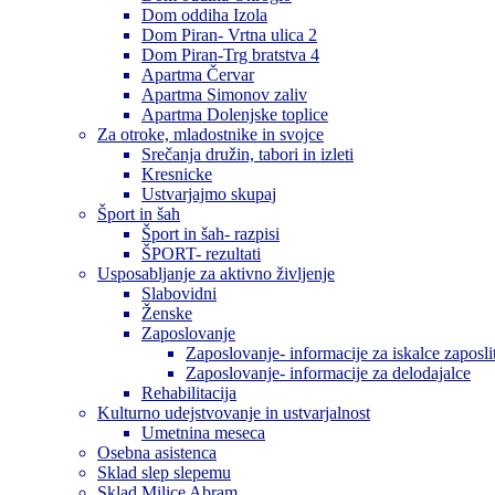
Dom oddiha Izola
Dom Piran- Vrtna ulica 2
Dom Piran-Trg bratstva 4
Apartma Červar
Apartma Simonov zaliv
Apartma Dolenjske toplice
Za otroke, mladostnike in svojce
Srečanja družin, tabori in izleti
Kresnicke
Ustvarjajmo skupaj
Šport in šah
Šport in šah- razpisi
ŠPORT- rezultati
Usposabljanje za aktivno življenje
Slabovidni
Ženske
Zaposlovanje
Zaposlovanje- informacije za iskalce zaposli
Zaposlovanje- informacije za delodajalce
Rehabilitacija
Kulturno udejstvovanje in ustvarjalnost
Umetnina meseca
Osebna asistenca
Sklad slep slepemu
Sklad Milice Abram