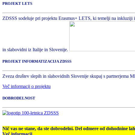
PROJEKT LETS
ZDSSS sodeluje pri projektu Erasmus+ LETS, ki temelji na inkluziji in 
in slabovidni iz Italije in Slovenije.
PROJEKT INFORMATIZACIJA ZDSSS
Zveza društev slepih in slabovidnih Slovenije skupaj s partnerjema M
Več informacij o projektu
DOBRODELNOST
Nič vas ne stane, da ste dobrodelni. Del odmere od dohodnine la
Več informacij