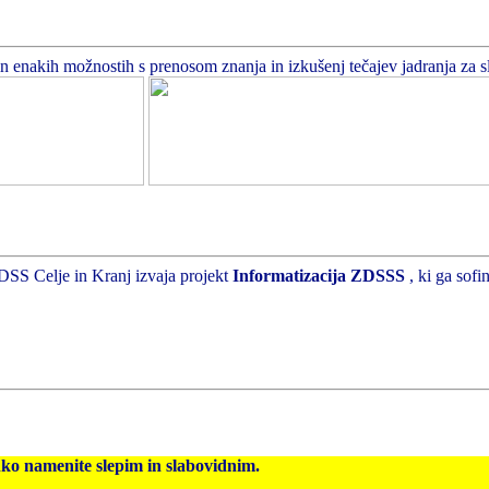
enakih možnostih s prenosom znanja in izkušenj tečajev jadranja za slepe
DSS Celje in Kranj izvaja projekt
Informatizacija ZDSSS
, ki ga sof
hko namenite slepim in slabovidnim.