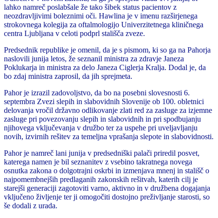
lahko namreč poslabšale že tako šibek status pacientov z
neozdravljivimi boleznimi oči. Hawlina je v imenu razširjenega
strokovnega kolegija za oftalmologijo Univerzitetnega kliničnega
centra Ljubljana v celoti podprl stališča zveze.
Predsednik republike je omenil, da je s pismom, ki so ga na Pahorja
naslovili junija letos, že seznanil ministra za zdravje Janeza
Poklukarja in ministra za delo Janeza Ciglerja Kralja. Dodal je, da
bo zdaj ministra zaprosil, da jih sprejmeta.
Pahor je izrazil zadovoljstvo, da bo na posebni slovesnosti 6.
septembra Zvezi slepih in slabovidnih Slovenije ob 100. obletnici
delovanja vročil državno odlikovanje zlati red za zasluge za izjemne
zasluge pri povezovanju slepih in slabovidnih in pri spodbujanju
njihovega vključevanja v družbo ter za uspehe pri uveljavljanju
novih, izvirnih rešitev za temeljna vprašanja slepote in slabovidnosti.
Pahor je namreč lani junija v predsedniški palači priredil posvet,
katerega namen je bil seznanitev z vsebino takratnega novega
osnutka zakona o dolgotrajni oskrbi in izmenjava mnenj in stališč o
najpomembnejših predlaganih zakonskih rešitvah, katerih cilj je
starejši generaciji zagotoviti varno, aktivno in v družbena dogajanja
vključeno življenje ter ji omogočiti dostojno preživljanje starosti, so
še dodali z urada.