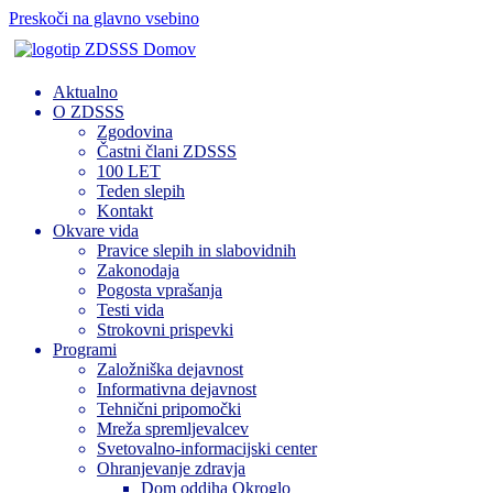
Preskoči na glavno vsebino
Domov
Aktualno
O ZDSSS
Zgodovina
Častni člani ZDSSS
100 LET
Teden slepih
Kontakt
Okvare vida
Pravice slepih in slabovidnih
Zakonodaja
Pogosta vprašanja
Testi vida
Strokovni prispevki
Programi
Založniška dejavnost
Informativna dejavnost
Tehnični pripomočki
Mreža spremljevalcev
Svetovalno-informacijski center
Ohranjevanje zdravja
Dom oddiha Okroglo