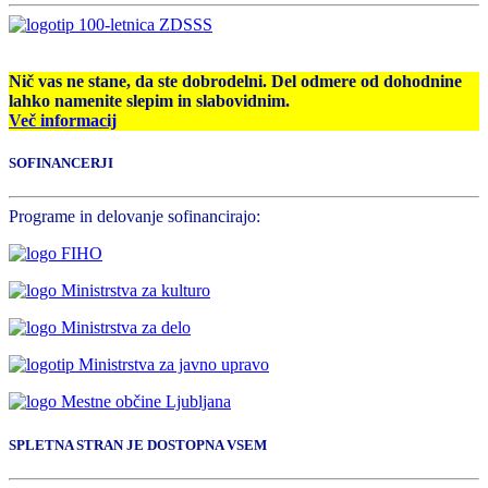
Nič vas ne stane, da ste dobrodelni. Del odmere od dohodnine
lahko namenite slepim in slabovidnim.
Več informacij
SOFINANCERJI
Programe in delovanje sofinancirajo:
SPLETNA STRAN JE DOSTOPNA VSEM