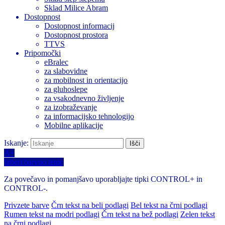
Sklad Milice Abram
Dostopnost
Dostopnost informacij
Dostopnost prostora
TTVS
Pripomočki
eBralec
za slabovidne
za mobilnost in orientacijo
za gluhoslepe
za vsakodnevno življenje
za izobraževanje
za informacijsko tehnologijo
Mobilne aplikacije
Iskanje:
A+
Izberi barvno temo
Za povečavo in pomanjšavo uporabljajte tipki CONTROL+ in
CONTROL-.
Privzete barve
Črn tekst na beli podlagi
Bel tekst na črni podlagi
Rumen tekst na modri podlagi
Črn tekst na bež podlagi
Zelen tekst
na črni podlagi