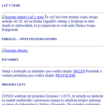
LUČ V TEMI
Že več kot četrt stoletja vsako drugo
nedeljo ob 19. uri na Radiu Ognjišče oddaja o življenju in delu
slepih in slabovidnih, ki jo pripravlja in vodi naša članica Sonja
Pungertnik
EBRALEC – SINTETIZATOR GOVORA
PSI VODIČI
Sklep o kriterijih za dodelitev psa vodiča slepih:
SKLEP
Pravilnik o
vsebini preizkusa psa vodiča slepih:
PRAVILNIK
PROJEKT LETS
ZDSSS sodeluje pri projektu Erasmus+ LETS, ki temelji na inkluziji
in enakih možnostih s prenosom znanja in izkušenj tečajev jadranja
za slepe ali slabovidne iz Italije v Slovenijo. Pri projektu sodelujejo