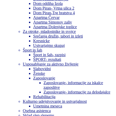
Dom oddiha Izola
Dom Piran- Vrtna ulica 2
Dom Piran-Trg bratstva 4
Apartma Červar
Apartma Simonov zaliv
Apartma Dolenjske toplice
Za otroke, mladostnike in svojce
Srečanja družin, tabori in izleti
Kresnicke
Ustvarjajmo skupaj
Šport in šah
Šport in šah- razpisi
ŠPORT- rezultati
Usposabljanje za aktivno življenje
Slabovidni
Ženske
Zaposlovanje
Zaposlovanje- informacije za iskalce
zaposlitve
Zaposlovanje- informacije za delodajalce
Rehabilitacija
Kulturno udejstvovanje in ustvarjalnost
Umetnina meseca
Osebna asistenca
Sklad slep slepemu