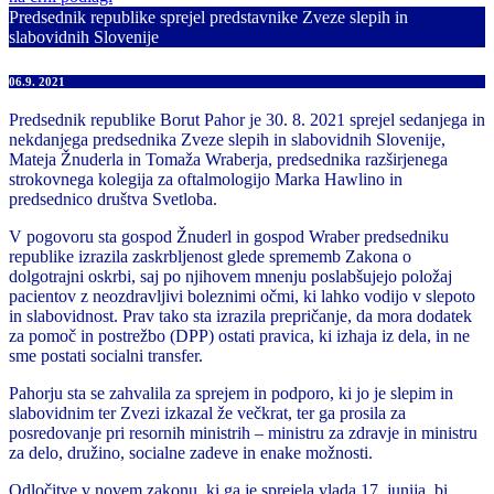
Predsednik republike sprejel predstavnike Zveze slepih in
slabovidnih Slovenije
06.9. 2021
Predsednik republike Borut Pahor je 30. 8. 2021 sprejel sedanjega in
nekdanjega predsednika Zveze slepih in slabovidnih Slovenije,
Mateja Žnuderla in Tomaža Wraberja, predsednika razširjenega
strokovnega kolegija za oftalmologijo Marka Hawlino in
predsednico društva Svetloba.
V pogovoru sta gospod Žnuderl in gospod Wraber predsedniku
republike izrazila zaskrbljenost glede sprememb Zakona o
dolgotrajni oskrbi, saj po njihovem mnenju poslabšujejo položaj
pacientov z neozdravljivi boleznimi očmi, ki lahko vodijo v slepoto
in slabovidnost. Prav tako sta izrazila prepričanje, da mora dodatek
za pomoč in postrežbo (DPP) ostati pravica, ki izhaja iz dela, in ne
sme postati socialni transfer.
Pahorju sta se zahvalila za sprejem in podporo, ki jo je slepim in
slabovidnim ter Zvezi izkazal že večkrat, ter ga prosila za
posredovanje pri resornih ministrih – ministru za zdravje in ministru
za delo, družino, socialne zadeve in enake možnosti.
Odločitve v novem zakonu, ki ga je sprejela vlada 17. junija, bi