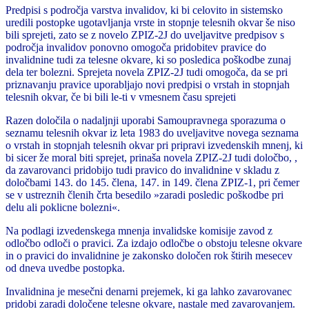
Predpisi s področja varstva invalidov, ki bi celovito in sistemsko
uredili postopke ugotavljanja vrste in stopnje telesnih okvar še niso
bili sprejeti, zato se z novelo ZPIZ-2J do uveljavitve predpisov s
področja invalidov ponovno omogoča pridobitev pravice do
invalidnine tudi za telesne okvare, ki so posledica poškodbe zunaj
dela ter bolezni. Sprejeta novela ZPIZ-2J tudi omogoča, da se pri
priznavanju pravice uporabljajo novi predpisi o vrstah in stopnjah
telesnih okvar, če bi bili le-ti v vmesnem času sprejeti
Razen določila o nadaljnji uporabi Samoupravnega sporazuma o
seznamu telesnih okvar iz leta 1983 do uveljavitve novega seznama
o vrstah in stopnjah telesnih okvar pri pripravi izvedenskih mnenj, ki
bi sicer že moral biti sprejet, prinaša novela ZPIZ-2J tudi določbo, ,
da zavarovanci pridobijo tudi pravico do invalidnine v skladu z
določbami 143. do 145. člena, 147. in 149. člena ZPIZ-1, pri čemer
se v ustreznih členih črta besedilo »zaradi posledic poškodbe pri
delu ali poklicne bolezni«.
Na podlagi izvedenskega mnenja invalidske komisije zavod z
odločbo odloči o pravici. Za izdajo odločbe o obstoju telesne okvare
in o pravici do invalidnine je zakonsko določen rok štirih mesecev
od dneva uvedbe postopka.
Invalidnina je mesečni denarni prejemek, ki ga lahko zavarovanec
pridobi zaradi določene telesne okvare, nastale med zavarovanjem.