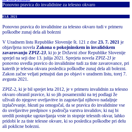
Ponovno pravica do invalidnine za telesno okvaro
03.8. 2021
Ponovno pravica do invalidnine za telesno okvaro tudi v primeru
poškodbe zunaj dela ali bolezni
V Uradnem listu Republike Slovenije št. 121 z dne
23. 7. 2021
je
objavljena novela
Zakona o pokojninskem in invalidskem
zavarovanju ZPIZ-2J
, ki jo je Državni zbor Republike Slovenije
sprejel na seji dne 13. julija 2021. Sprejeta novela ZPIZ-2J je
ponovno uvedla pravico do invalidnine tudi za tiste zavarovance, pri
katerih je telesna okvara posledica poškodbe zunaj dela ali bolezni.
Zakon začne veljati petnajsti dan po objavi v uradnem listu, torej 7.
avgusta 2021.
ZPIZ-2, ki je bil sprejet leta 2012, je v primeru invalidnin za telesno
okvaro ohranil pravice, ki so jih posamezniki na tej podlagi že
uživali do njegove uveljavitve in zagotavljal njihovo nadaljnje
izplačevanje, hkrati pa omogočal, da se pravica do invalidnine vse
do uveljavitve predpisov s področja varstva invalidov, ki naj bi
uredili postopke ugotavljanja vrste in stopnje telesnih okvar, lahko
pridobi le za tiste telesne okvare, ki so posledica poškodbe pri delu
ali poklicne bolezni.