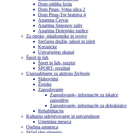
Dom oddiha Izola
Dom Piran- Vrtna ulica 2
Dom Piran-Trg bratstva 4
Apartma Červar
Apartma Simonov zaliv
Apartma Dolenjske toplice
Za otroke, mladostnike in svojce
Srečanja družin, tabori in izleti
Kresnicke
Ustvarjajmo skupaj
Šport in šah
Šport in šah- razpisi
ŠPORT- rezultati
Usposabljanje za aktivno življenje
Slabovidni
Ženske
Zaposlovanje
Zaposlovanje- informacije za iskalce
zaposlitve
Zaposlovanje- informacije za delodajalce
Rehabilitacija
Kulturno udejstvovanje in ustvarjalnost
Umetnina meseca
Osebna asistenca
Sklad slep slepemu