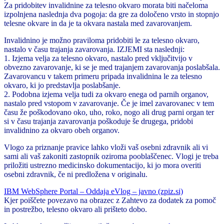
Za pridobitev invalidnine za telesno okvaro morata biti načeloma
izpolnjena naslednja dva pogoja: da gre za določeno vrsto in stopnjo
telesne okvare in da je ta okvara nastala med zavarovanjem.
Invalidnino je možno praviloma pridobiti le za telesno okvaro,
nastalo v času trajanja zavarovanja. IZJEMI sta naslednji:
1. Izjema velja za telesno okvaro, nastalo pred vključitvijo v
obvezno zavarovanje, ki se je med trajanjem zavarovanja poslabšala.
Zavarovancu v takem primeru pripada invalidnina le za telesno
okvaro, ki jo predstavlja poslabšanje.
2. Podobna izjema velja tudi za okvaro enega od parnih organov,
nastalo pred vstopom v zavarovanje. Če je imel zavarovanec v tem
času že poškodovano oko, uho, roko, nogo ali drug parni organ ter
si v času trajanja zavarovanja poškoduje še drugega, pridobi
invalidnino za okvaro obeh organov.
Vlogo za priznanje pravice lahko vloži vaš osebni zdravnik ali vi
sami ali vaš zakoniti zastopnik oziroma pooblaščenec. Vlogi je treba
priložiti ustrezno medicinsko dokumentacijo, ki jo mora overiti
osebni zdravnik, če ni predložena v originalu.
IBM WebSphere Portal – Oddaja eVlog – javno (zpiz.si)
Kjer poiščete povezavo na obrazec z Zahtevo za dodatek za pomoč
in postrežbo, telesno okvaro ali prišteto dobo.