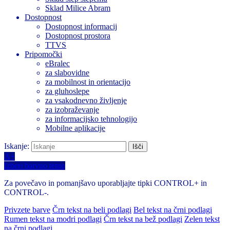
Sklad Milice Abram
Dostopnost
Dostopnost informacij
Dostopnost prostora
TTVS
Pripomočki
eBralec
za slabovidne
za mobilnost in orientacijo
za gluhoslepe
za vsakodnevno življenje
za izobraževanje
za informacijsko tehnologijo
Mobilne aplikacije
Iskanje:
A+
Izberi barvno temo
Za povečavo in pomanjšavo uporabljajte tipki CONTROL+ in
CONTROL-.
Privzete barve
Črn tekst na beli podlagi
Bel tekst na črni podlagi
Rumen tekst na modri podlagi
Črn tekst na bež podlagi
Zelen tekst
na črni podlagi