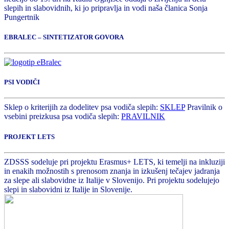
slepih in slabovidnih, ki jo pripravlja in vodi naša članica Sonja
Pungertnik
EBRALEC – SINTETIZATOR GOVORA
PSI VODIČI
Sklep o kriterijih za dodelitev psa vodiča slepih:
SKLEP
Pravilnik o
vsebini preizkusa psa vodiča slepih:
PRAVILNIK
PROJEKT LETS
ZDSSS sodeluje pri projektu Erasmus+ LETS, ki temelji na inkluziji
in enakih možnostih s prenosom znanja in izkušenj tečajev jadranja
za slepe ali slabovidne iz Italije v Slovenijo. Pri projektu sodelujejo
slepi in slabovidni iz Italije in Slovenije.