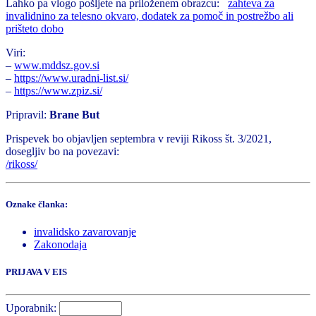
Lahko pa vlogo pošljete na priloženem obrazcu:
zahteva za
invalidnino za telesno okvaro, dodatek za pomoč in postrežbo ali
prišteto dobo
Viri:
–
www.mddsz.gov.si
–
https://www.uradni-list.si/
–
https://www.zpiz.si/
Pripravil:
Brane But
Prispevek bo objavljen septembra v reviji Rikoss št. 3/2021,
dosegljiv bo na povezavi:
/rikoss/
Oznake članka:
invalidsko zavarovanje
Zakonodaja
PRIJAVA V EIS
Uporabnik: