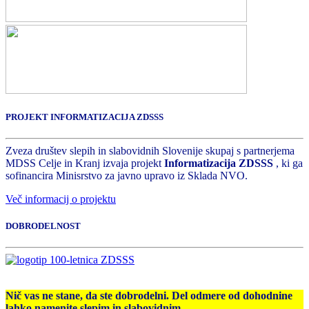
PROJEKT INFORMATIZACIJA ZDSSS
Zveza društev slepih in slabovidnih Slovenije skupaj s partnerjema
MDSS Celje in Kranj izvaja projekt
Informatizacija ZDSSS
, ki ga
sofinancira Minisrstvo za javno upravo iz Sklada NVO.
Več informacij o projektu
DOBRODELNOST
Nič vas ne stane, da ste dobrodelni. Del odmere od dohodnine
lahko namenite slepim in slabovidnim.