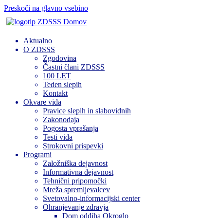
Preskoči na glavno vsebino
Domov
Aktualno
O ZDSSS
Zgodovina
Častni člani ZDSSS
100 LET
Teden slepih
Kontakt
Okvare vida
Pravice slepih in slabovidnih
Zakonodaja
Pogosta vprašanja
Testi vida
Strokovni prispevki
Programi
Založniška dejavnost
Informativna dejavnost
Tehnični pripomočki
Mreža spremljevalcev
Svetovalno-informacijski center
Ohranjevanje zdravja
Dom oddiha Okroglo