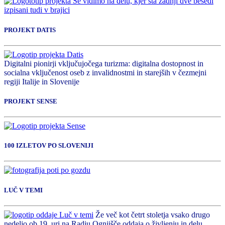
PROJEKT DATIS
Digitalni pionirji vključujočega turizma: digitalna dostopnost in
socialna vključenost oseb z invalidnostmi in starejših v čezmejni
regiji Italije in Slovenije
PROJEKT SENSE
100 IZLETOV PO SLOVENIJI
LUČ V TEMI
Že več kot četrt stoletja vsako drugo
nedeljo ob 19. uri na Radiu Ognjišče oddaja o življenju in delu