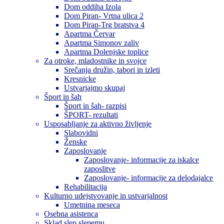
Dom oddiha Izola
Dom Piran- Vrtna ulica 2
Dom Piran-Trg bratstva 4
Apartma Červar
Apartma Simonov zaliv
Apartma Dolenjske toplice
Za otroke, mladostnike in svojce
Srečanja družin, tabori in izleti
Kresnicke
Ustvarjajmo skupaj
Šport in šah
Šport in šah- razpisi
ŠPORT- rezultati
Usposabljanje za aktivno življenje
Slabovidni
Ženske
Zaposlovanje
Zaposlovanje- informacije za iskalce
zaposlitve
Zaposlovanje- informacije za delodajalce
Rehabilitacija
Kulturno udejstvovanje in ustvarjalnost
Umetnina meseca
Osebna asistenca
Sklad slep slepemu