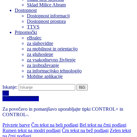
Sklad Milice Abram
Dostopnost
Dostopnost informacij
Dostopnost prostora
TTVS
Pripomočki
eBralec
za slabovidne
za mobilnost in orientacijo
za gluhoslepe
za vsakodnevno življenje
za izobraževanje
za informacijsko tehnologijo
Mobilne aplikacije
Iskanje:
A+
Izberi barvno temo
Za povečavo in pomanjšavo uporabljajte tipki CONTROL+ in
CONTROL-.
Privzete barve
Črn tekst na beli podlagi
Bel tekst na črni podlagi
Rumen tekst na modri podlagi
Črn tekst na bež podlagi
Zelen tekst
na črni podlagi