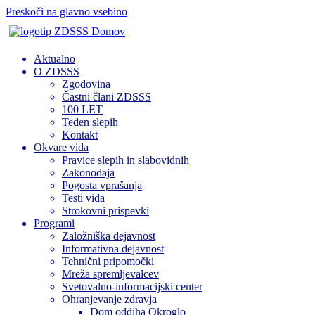
Preskoči na glavno vsebino
Domov
Aktualno
O ZDSSS
Zgodovina
Častni člani ZDSSS
100 LET
Teden slepih
Kontakt
Okvare vida
Pravice slepih in slabovidnih
Zakonodaja
Pogosta vprašanja
Testi vida
Strokovni prispevki
Programi
Založniška dejavnost
Informativna dejavnost
Tehnični pripomočki
Mreža spremljevalcev
Svetovalno-informacijski center
Ohranjevanje zdravja
Dom oddiha Okroglo