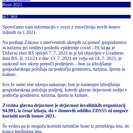
Boni 2021
16.7. 2021
Sporočamo vam informacijo v zvezi z vnovčitvijo novih bonov
izdanih za l. 2021.
Na podlagi Zakona o interventnih ukrepih za pomoč gospodarstvu
in turizmu pri omilitvi posledic epidemije covid –19, ki ga je
Državni zbor RS sprejel 7. 7. 2021 in je bil objavljen v Uradnem
listu RS, št. 112/21 z dne 13. 7. 2021 ter velja od 14. 7. 2021, je
uzakonil nov ukrep pomoči podjetjem – bon za izboljšanje
gospodarskega položaja na področju gostinstva, turizma, športa in
kulture.
Kot že samo ime ukrepa nakazuje, bon je namenjen izboljšanju
gospodarskega položaja podjetij, katerih glavne dejavnosti sodijo v
področja gostinstva, turizma, športa in kulture.
Zvezina glavna dejavnost je dejavnost invalidskih organizacij
94.991, iz česar izhaja, da v domovih oddiha ZDSSS ni mogoče
koristiti novih bonov 2021.
Še vedno pa je mogoče koristiti turistične bone iz preteklega leta, do
konca letošnjega leta.