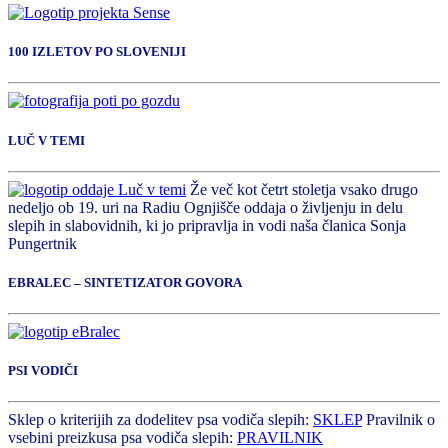
100 IZLETOV PO SLOVENIJI
LUČ V TEMI
Že več kot četrt stoletja vsako drugo
nedeljo ob 19. uri na Radiu Ognjišče oddaja o življenju in delu
slepih in slabovidnih, ki jo pripravlja in vodi naša članica Sonja
Pungertnik
EBRALEC – SINTETIZATOR GOVORA
PSI VODIČI
Sklep o kriterijih za dodelitev psa vodiča slepih:
SKLEP
Pravilnik o
vsebini preizkusa psa vodiča slepih:
PRAVILNIK