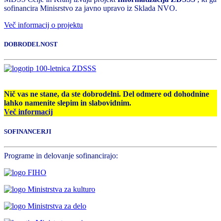
sofinancira Minisrstvo za javno upravo iz Sklada NVO.
Več informacij o projektu
DOBRODELNOST
Nič vas ne stane, da ste dobrodelni. Del odmere od dohodnine
lahko namenite slepim in slabovidnim.
Več informacij
SOFINANCERJI
Programe in delovanje sofinancirajo: