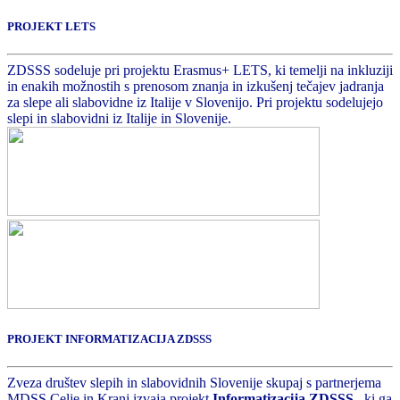
PROJEKT LETS
ZDSSS sodeluje pri projektu Erasmus+ LETS, ki temelji na inkluziji
in enakih možnostih s prenosom znanja in izkušenj tečajev jadranja
za slepe ali slabovidne iz Italije v Slovenijo. Pri projektu sodelujejo
slepi in slabovidni iz Italije in Slovenije.
PROJEKT INFORMATIZACIJA ZDSSS
Zveza društev slepih in slabovidnih Slovenije skupaj s partnerjema
MDSS Celje in Kranj izvaja projekt
Informatizacija ZDSSS
, ki ga