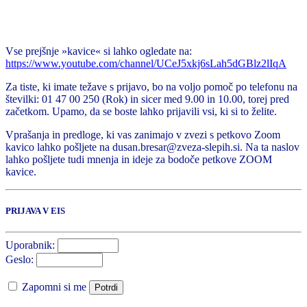
Vse prejšnje »kavice« si lahko ogledate na:
https://www.youtube.com/channel/UCeJ5xkj6sLah5dGBlz2lIqA
Za tiste, ki imate težave s prijavo, bo na voljo pomoč po telefonu na
številki: 01 47 00 250 (Rok) in sicer med 9.00 in 10.00, torej pred
začetkom. Upamo, da se boste lahko prijavili vsi, ki si to želite.
Vprašanja in predloge, ki vas zanimajo v zvezi s petkovo Zoom
kavico lahko pošljete na dusan.bresar@zveza-slepih.si. Na ta naslov
lahko pošljete tudi mnenja in ideje za bodoče petkove ZOOM
kavice.
PRIJAVA V EIS
Uporabnik:
Geslo:
Zapomni si me
Potrdi