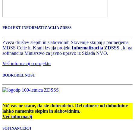
PROJEKT INFORMATIZACIJA ZDSSS
Zveza društev slepih in slabovidnih Slovenije skupaj s partnerjema
MDSS Celje in Kranj izvaja projekt
Informatizacija ZDSSS
, ki ga
sofinancira Minisrstvo za javno upravo iz Sklada NVO.
Več informacij o projektu
DOBRODELNOST
Nič vas ne stane, da ste dobrodelni. Del odmere od dohodnine
lahko namenite slepim in slabovidnim.
Več informacij
SOFINANCERJI