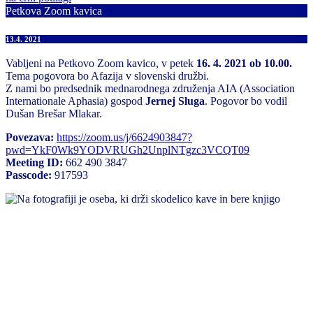
Petkova Zoom kavica
13.4. 2021
Vabljeni na Petkovo Zoom kavico, v petek
16. 4. 2021 ob 10.00.
Tema pogovora bo Afazija v slovenski družbi.
Z nami bo predsednik mednarodnega združenja AIA (Association
Internationale Aphasia) gospod
Jernej Sluga
. Pogovor bo vodil
Dušan Brešar Mlakar.
Povezava:
https://zoom.us/j/6624903847?
pwd=YkF0Wk9YODVRUGh2UnplNTgzc3VCQT09
Meeting ID:
662 490 3847
Passcode:
917593