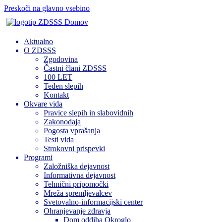
Preskoči na glavno vsebino
Domov
Aktualno
O ZDSSS
Zgodovina
Častni člani ZDSSS
100 LET
Teden slepih
Kontakt
Okvare vida
Pravice slepih in slabovidnih
Zakonodaja
Pogosta vprašanja
Testi vida
Strokovni prispevki
Programi
Založniška dejavnost
Informativna dejavnost
Tehnični pripomočki
Mreža spremljevalcev
Svetovalno-informacijski center
Ohranjevanje zdravja
Dom oddiha Okroglo