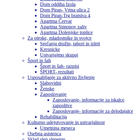
Dom oddiha Izola
Dom Piran- Vrtna ulica 2
Dom Piran-Trg bratstva 4
Apartma Červar
Apartma Simonov zaliv
Apartma Dolenjske toplice
Za otroke, mladostnike in svojce
Srečanja družin, tabori in izleti
Kresnicke
Ustvarjajmo skupaj
Šport in šah
Šport in šah- razpisi
ŠPORT- rezultati
Usposabljanje za aktivno življenje
Slabovidni
Ženske
Zaposlovanje
Zaposlovanje- informacije za iskalce
zaposlitve
Zaposlovanje- informacije za delodajalce
Rehabilitacija
Kulturno udejstvovanje in ustvarjalnost
Umetnina meseca
Osebna asistenca
Sklad slep slepemu