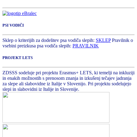
PSI VODIČI
Sklep o kriterijih za dodelitev psa vodiča slepih:
SKLEP
Pravilnik o
vsebini preizkusa psa vodiča slepih:
PRAVILNIK
PROJEKT LETS
ZDSSS sodeluje pri projektu Erasmus+ LETS, ki temelji na inkluziji
in enakih možnostih s prenosom znanja in izkušenj tečajev jadranja
za slepe ali slabovidne iz Italije v Slovenijo. Pri projektu sodelujejo
slepi in slabovidni iz Italije in Slovenije.