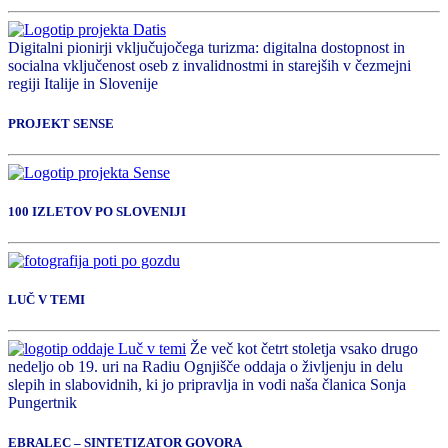
Digitalni pionirji vključujočega turizma: digitalna dostopnost in
socialna vključenost oseb z invalidnostmi in starejših v čezmejni
regiji Italije in Slovenije
PROJEKT SENSE
100 IZLETOV PO SLOVENIJI
LUČ V TEMI
Že več kot četrt stoletja vsako drugo
nedeljo ob 19. uri na Radiu Ognjišče oddaja o življenju in delu
slepih in slabovidnih, ki jo pripravlja in vodi naša članica Sonja
Pungertnik
EBRALEC – SINTETIZATOR GOVORA