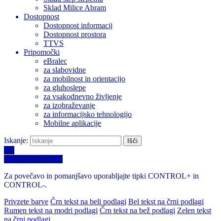
Sklad Milice Abram
Dostopnost
Dostopnost informacij
Dostopnost prostora
TTVS
Pripomočki
eBralec
za slabovidne
za mobilnost in orientacijo
za gluhoslepe
za vsakodnevno življenje
za izobraževanje
za informacijsko tehnologijo
Mobilne aplikacije
Iskanje:
A+
Izberi barvno temo
Za povečavo in pomanjšavo uporabljajte tipki CONTROL+ in
CONTROL-.
Privzete barve
Črn tekst na beli podlagi
Bel tekst na črni podlagi
Rumen tekst na modri podlagi
Črn tekst na bež podlagi
Zelen tekst
na črni podlagi