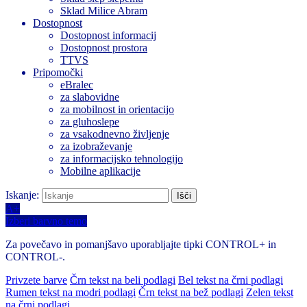
Sklad Milice Abram
Dostopnost
Dostopnost informacij
Dostopnost prostora
TTVS
Pripomočki
eBralec
za slabovidne
za mobilnost in orientacijo
za gluhoslepe
za vsakodnevno življenje
za izobraževanje
za informacijsko tehnologijo
Mobilne aplikacije
Iskanje:
A+
Izberi barvno temo
Za povečavo in pomanjšavo uporabljajte tipki CONTROL+ in
CONTROL-.
Privzete barve
Črn tekst na beli podlagi
Bel tekst na črni podlagi
Rumen tekst na modri podlagi
Črn tekst na bež podlagi
Zelen tekst
na črni podlagi