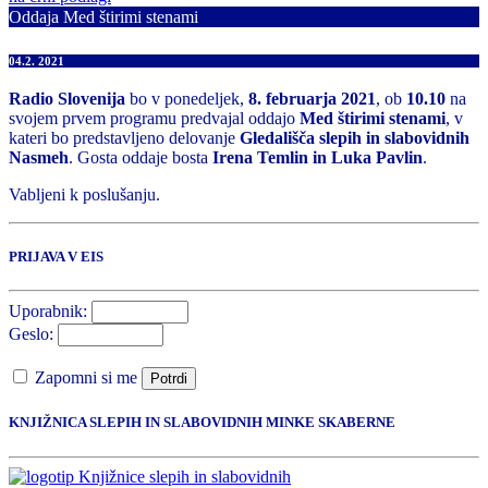
Oddaja Med štirimi stenami
04.2. 2021
Radio Slovenija
bo v ponedeljek,
8. februarja 2021
, ob
10.10
na
svojem prvem programu predvajal oddajo
Med štirimi stenami
, v
kateri bo predstavljeno delovanje
Gledališča slepih in slabovidnih
Nasmeh
. Gosta oddaje bosta
Irena Temlin in Luka Pavlin
.
Vabljeni k poslušanju.
PRIJAVA V EIS
Uporabnik:
Geslo:
Zapomni si me
Potrdi
KNJIŽNICA SLEPIH IN SLABOVIDNIH MINKE SKABERNE