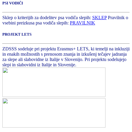
PSI VODIČI
Sklep o kriterijih za dodelitev psa vodiča slepih:
SKLEP
Pravilnik o
vsebini preizkusa psa vodiča slepih:
PRAVILNIK
PROJEKT LETS
ZDSSS sodeluje pri projektu Erasmus+ LETS, ki temelji na inkluziji
in enakih možnostih s prenosom znanja in izkušenj tečajev jadranja
za slepe ali slabovidne iz Italije v Slovenijo. Pri projektu sodelujejo
slepi in slabovidni iz Italije in Slovenije.