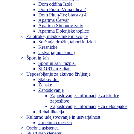
Dom oddiha Izola
Dom Piran- Vrtna ulica 2
Dom Piran-Trg bratstva 4
Apartma Červar
Apartma Simonov zaliv
Apartma Dolenjske toplice
Za otroke, mladostnike in svojce
Srečanja družin, tabori in izleti
Kresnicke
Ustvarjajmo skupaj
Šport in šah
Šport in šah- razpisi
ŠPORT- rezultati
Usposabljanje za aktivno življenje
Slabovidni
Ženske
Zaposlovanje
Zaposlovanje- informacije za iskalce
zaposlitve
Zaposlovanje- informacije za delodajalce
Rehabilitacija
Kulturno udejstvovanje in ustvarjalnost
Umetnina meseca
Osebna asistenca
Sklad slep slepemu