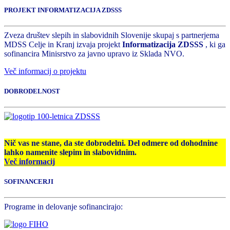
PROJEKT INFORMATIZACIJA ZDSSS
Zveza društev slepih in slabovidnih Slovenije skupaj s partnerjema
MDSS Celje in Kranj izvaja projekt
Informatizacija ZDSSS
, ki ga
sofinancira Minisrstvo za javno upravo iz Sklada NVO.
Več informacij o projektu
DOBRODELNOST
Nič vas ne stane, da ste dobrodelni. Del odmere od dohodnine
lahko namenite slepim in slabovidnim.
Več informacij
SOFINANCERJI
Programe in delovanje sofinancirajo: