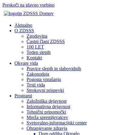
Preskoči na glavno vsebino
Domov
Aktualno
O ZDSSS
Zgodovina
Častni člani ZDSSS
100 LET
Teden slepih
Kontakt
Okvare vida
Pravice slepih in slabovidnih
Zakonodaja
Pogosta vprašanja
Testi vida
Strokovni prispevki
Programi
Založniška dejavnost
Informativna dejavnost
Tehnični pripomočki
Mreža spremljevalcev
Svetovalno-informacijski center
Ohranjevanje zdravja
Dom oddiha Okroglo