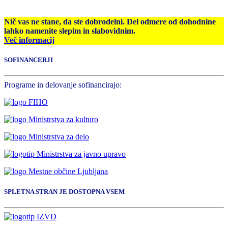
Nič vas ne stane, da ste dobrodelni. Del odmere od dohodnine
lahko namenite slepim in slabovidnim.
Več informacij
SOFINANCERJI
Programe in delovanje sofinancirajo:
SPLETNA STRAN JE DOSTOPNA VSEM