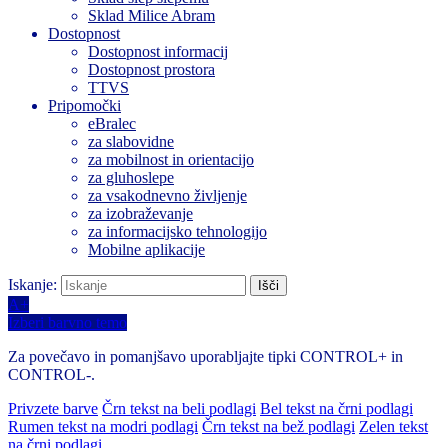
Sklad Milice Abram
Dostopnost
Dostopnost informacij
Dostopnost prostora
TTVS
Pripomočki
eBralec
za slabovidne
za mobilnost in orientacijo
za gluhoslepe
za vsakodnevno življenje
za izobraževanje
za informacijsko tehnologijo
Mobilne aplikacije
Iskanje:
A+
Izberi barvno temo
Za povečavo in pomanjšavo uporabljajte tipki CONTROL+ in
CONTROL-.
Privzete barve
Črn tekst na beli podlagi
Bel tekst na črni podlagi
Rumen tekst na modri podlagi
Črn tekst na bež podlagi
Zelen tekst
na črni podlagi