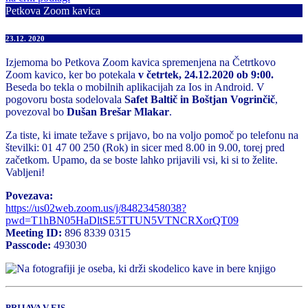
Petkova Zoom kavica
23.12. 2020
Izjemoma bo Petkova Zoom kavica spremenjena na Četrtkovo
Zoom kavico, ker bo potekala
v četrtek, 24.12.2020 ob 9:00.
Beseda bo tekla o mobilnih aplikacijah za Ios in Android. V
pogovoru bosta sodelovala
Safet Baltič in Boštjan Vogrinčič
,
povezoval bo
Dušan Brešar Mlakar
.
Za tiste, ki imate težave s prijavo, bo na voljo pomoč po telefonu na
številki: 01 47 00 250 (Rok) in sicer med 8.00 in 9.00, torej pred
začetkom. Upamo, da se boste lahko prijavili vsi, ki si to želite.
Vabljeni!
Povezava:
https://us02web.zoom.us/j/84823458038?
pwd=T1hBN05HaDltSE5TTUN5VTNCRXorQT09
Meeting ID:
896 8339 0315
Passcode:
493030
PRIJAVA V EIS