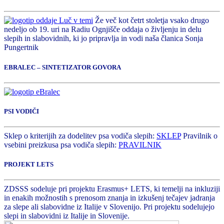
Že več kot četrt stoletja vsako drugo
nedeljo ob 19. uri na Radiu Ognjišče oddaja o življenju in delu
slepih in slabovidnih, ki jo pripravlja in vodi naša članica Sonja
Pungertnik
EBRALEC – SINTETIZATOR GOVORA
PSI VODIČI
Sklep o kriterijih za dodelitev psa vodiča slepih:
SKLEP
Pravilnik o
vsebini preizkusa psa vodiča slepih:
PRAVILNIK
PROJEKT LETS
ZDSSS sodeluje pri projektu Erasmus+ LETS, ki temelji na inkluziji
in enakih možnostih s prenosom znanja in izkušenj tečajev jadranja
za slepe ali slabovidne iz Italije v Slovenijo. Pri projektu sodelujejo
slepi in slabovidni iz Italije in Slovenije.