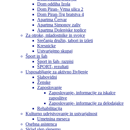
Dom oddiha Izola
Dom Piran- Vrtna ulica 2
Dom Piran-Trg bratstva 4
Apartma Červar
Apartma Simonov zaliv
Apartma Dolenjske toplice
Za otroke, mladostnike in svojce
Srečanja družin, tabori in izleti
Kresnicke
Ustvarjajmo skupaj
Šport in šah
Šport in šah- razpisi
ŠPORT- rezultati
Usposabljanje za aktivno življenje
Slabovidni
Ženske
Zaposlovanje
Zaposlovanje- informacije za iskalce
zaposlitve
Zaposlovanje- informacije za delodajalce
Rehabilitacija
Kulturno udejstvovanje in ustvarjalnost
Umetnina meseca
Osebna asistenca
Sklad slep slepemu