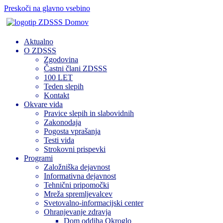
Preskoči na glavno vsebino
Domov
Aktualno
O ZDSSS
Zgodovina
Častni člani ZDSSS
100 LET
Teden slepih
Kontakt
Okvare vida
Pravice slepih in slabovidnih
Zakonodaja
Pogosta vprašanja
Testi vida
Strokovni prispevki
Programi
Založniška dejavnost
Informativna dejavnost
Tehnični pripomočki
Mreža spremljevalcev
Svetovalno-informacijski center
Ohranjevanje zdravja
Dom oddiha Okroglo