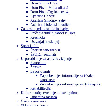
Dom oddiha Izola
Dom Piran- Vrtna ulica 2
Dom Piran-Trg bratstva 4
Apartma Červar
Apartma Simonov zaliv
Apartma Dolenjske toplice
Za otroke, mladostnike in svojce
Srečanja družin, tabori in izleti
Kresnicke
Ustvarjajmo skupaj
Šport in šah
Šport in šah- razpisi
ŠPORT- rezultati
Usposabljanje za aktivno življenje
Slabovidni
Ženske
Zaposlovanje
Zaposlovanje- informacije za iskalce
zaposlitve
Zaposlovanje- informacije za delodajalce
Rehabilitacija
Kulturno udejstvovanje in ustvarjalnost
Umetnina meseca
Osebna asistenca
Sklad slep slepemu