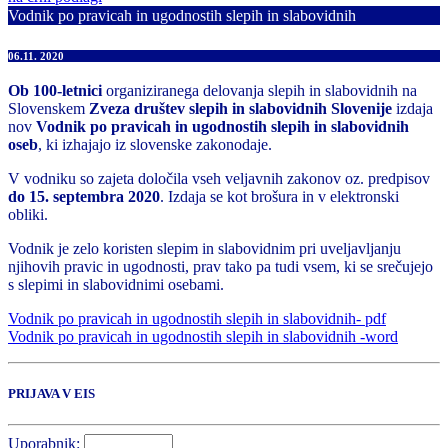
Vodnik po pravicah in ugodnostih slepih in slabovidnih
06.11. 2020
Ob 100-letnici
organiziranega delovanja slepih in slabovidnih na
Slovenskem
Zveza društev slepih in slabovidnih Slovenije
izdaja
nov
Vodnik po pravicah in ugodnostih slepih in slabovidnih
oseb
, ki izhajajo iz slovenske zakonodaje.
V vodniku so zajeta določila vseh veljavnih zakonov oz. predpisov
do 15. septembra 2020
. Izdaja se kot brošura in v elektronski
obliki.
Vodnik je zelo koristen slepim in slabovidnim pri uveljavljanju
njihovih pravic in ugodnosti, prav tako pa tudi vsem, ki se srečujejo
s slepimi in slabovidnimi osebami.
Vodnik po pravicah in ugodnostih slepih in slabovidnih- pdf
Vodnik po pravicah in ugodnostih slepih in slabovidnih -word
PRIJAVA V EIS
Uporabnik: