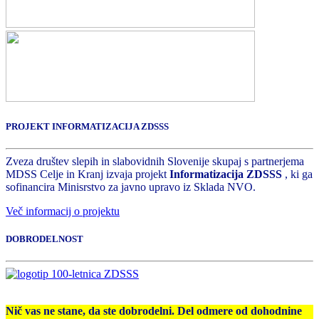
PROJEKT INFORMATIZACIJA ZDSSS
Zveza društev slepih in slabovidnih Slovenije skupaj s partnerjema
MDSS Celje in Kranj izvaja projekt
Informatizacija ZDSSS
, ki ga
sofinancira Minisrstvo za javno upravo iz Sklada NVO.
Več informacij o projektu
DOBRODELNOST
Nič vas ne stane, da ste dobrodelni. Del odmere od dohodnine