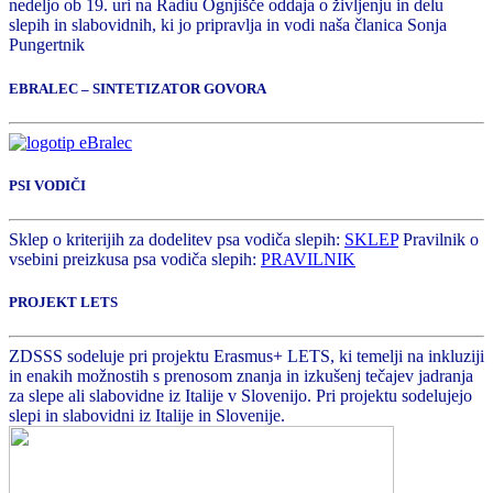
nedeljo ob 19. uri na Radiu Ognjišče oddaja o življenju in delu
slepih in slabovidnih, ki jo pripravlja in vodi naša članica Sonja
Pungertnik
EBRALEC – SINTETIZATOR GOVORA
PSI VODIČI
Sklep o kriterijih za dodelitev psa vodiča slepih:
SKLEP
Pravilnik o
vsebini preizkusa psa vodiča slepih:
PRAVILNIK
PROJEKT LETS
ZDSSS sodeluje pri projektu Erasmus+ LETS, ki temelji na inkluziji
in enakih možnostih s prenosom znanja in izkušenj tečajev jadranja
za slepe ali slabovidne iz Italije v Slovenijo. Pri projektu sodelujejo
slepi in slabovidni iz Italije in Slovenije.