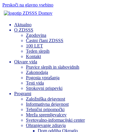
Preskoči na glavno vsebino
Domov
Aktualno
O ZDSSS
Zgodovina
Častni člani ZDSSS
100 LET
Teden slepih
Kontakt
Okvare vida
Pravice slepih in slabovidnih
Zakonodaja
Pogosta vprašanja
Testi vida
Strokovni prispevki
Programi
Založniška dejavnost
Informativna dejavnost
Tehnični pripomočki
Mreža spremljevalcev
Svetovalno-informacijski center
Ohranjevanje zdravja
Dom oddiha Okroglo