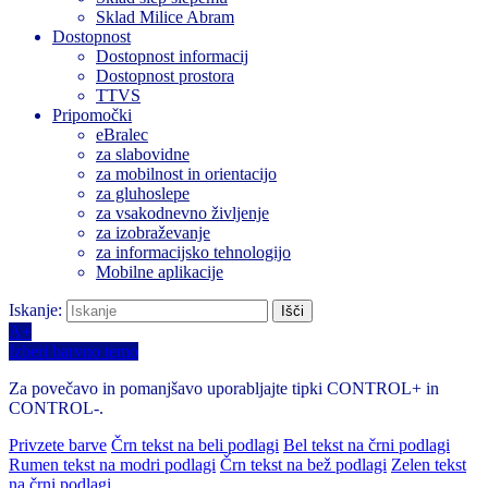
Sklad Milice Abram
Dostopnost
Dostopnost informacij
Dostopnost prostora
TTVS
Pripomočki
eBralec
za slabovidne
za mobilnost in orientacijo
za gluhoslepe
za vsakodnevno življenje
za izobraževanje
za informacijsko tehnologijo
Mobilne aplikacije
Iskanje:
A+
Izberi barvno temo
Za povečavo in pomanjšavo uporabljajte tipki CONTROL+ in
CONTROL-.
Privzete barve
Črn tekst na beli podlagi
Bel tekst na črni podlagi
Rumen tekst na modri podlagi
Črn tekst na bež podlagi
Zelen tekst
na črni podlagi