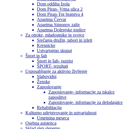
Dom oddiha Izola
Dom Piran- Vrtna ulica 2
Dom Piran-Trg bratstva 4
Apartma Červar
Apartma Simonov zaliv
Apartma Dolenjske toplice
Za otroke, mladostnike in svojce
Srečanja družin, tabori in izleti
Kresnicke
Ustvarjajmo skupaj
Šport in šah
Šport in šah- razpisi
ŠPORT- rezultati
Usposabljanje za aktivno življenje
Slabovidni
Ženske
Zaposlovanje
Zaposlovanje- informacije za iskalce
zaposlitve
Zaposlovanje- informacije za delodajalce
Rehabilitacija
Kulturno udejstvovanje in ustvarjalnost
Umetnina meseca
Osebna asistenca
Sklad slep slepemu