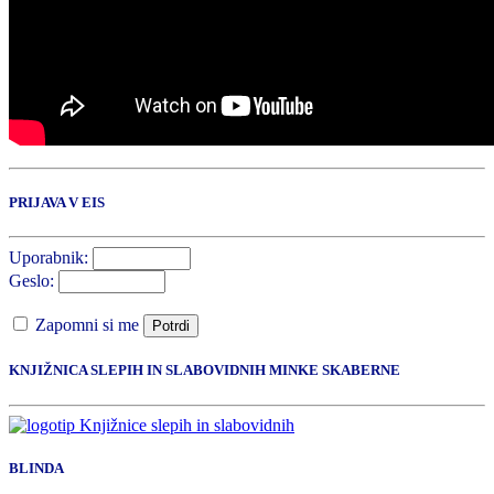
PRIJAVA V EIS
Uporabnik:
Geslo:
Zapomni si me
Potrdi
KNJIŽNICA SLEPIH IN SLABOVIDNIH MINKE SKABERNE
BLINDA