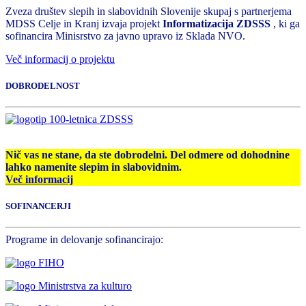
Zveza društev slepih in slabovidnih Slovenije skupaj s partnerjema
MDSS Celje in Kranj izvaja projekt
Informatizacija ZDSSS
, ki ga
sofinancira Minisrstvo za javno upravo iz Sklada NVO.
Več informacij o projektu
DOBRODELNOST
Nič vas ne stane, da ste dobrodelni. Del odmere od dohodnine
lahko namenite slepim in slabovidnim.
Več informacij
SOFINANCERJI
Programe in delovanje sofinancirajo: