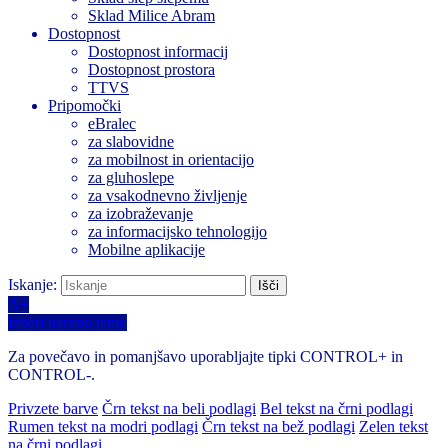
Sklad Milice Abram
Dostopnost
Dostopnost informacij
Dostopnost prostora
TTVS
Pripomočki
eBralec
za slabovidne
za mobilnost in orientacijo
za gluhoslepe
za vsakodnevno življenje
za izobraževanje
za informacijsko tehnologijo
Mobilne aplikacije
Iskanje:
A+
Izberi barvno temo
Za povečavo in pomanjšavo uporabljajte tipki CONTROL+ in
CONTROL-.
Privzete barve
Črn tekst na beli podlagi
Bel tekst na črni podlagi
Rumen tekst na modri podlagi
Črn tekst na bež podlagi
Zelen tekst
na črni podlagi