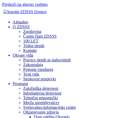
Preskoči na glavno vsebino
Domov
Aktualno
O ZDSSS
Zgodovina
Častni člani ZDSSS
100 LET
Teden slepih
Kontakt
Okvare vida
Pravice slepih in slabovidnih
Zakonodaja
Pogosta vprašanja
Testi vida
Strokovni prispevki
Programi
Založniška dejavnost
Informativna dejavnost
Tehnični pripomočki
Mreža spremljevalcev
Svetovalno-informacijski center
Ohranjevanje zdravja
Dom oddiha Okroglo