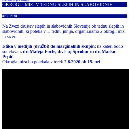
OKROGLI MIZI V TEDNU SLEPIH IN SLABOVIDNIH
02.6. 2020
Na Zvezi društev slepih in slabovidnih Slovenije ob tednu slepih in
slabovidnih, ki poteka v 1. tednu junija, organiziramo 2 okrogli mizi
in sicer:
Etika v medijih (družbi) do marginalnih skupin
; na kateri bodo
sodelovali:
dr. Mateja Forte, dr. Luj Šprohar in dr. Marko
Prpič
.
Okrogla miza bo potekala v torek
2.6.2020 ob 15. uri
.