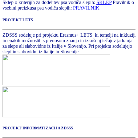
Sklep o kriterijih za dodelitev psa vodiča slepih:
SKLEP
Pravilnik o
vsebini preizkusa psa vodiča slepih:
PRAVILNIK
PROJEKT LETS
ZDSSS sodeluje pri projektu Erasmus+ LETS, ki temelji na inkluziji
in enakih možnostih s prenosom znanja in izkušenj tečajev jadranja
za slepe ali slabovidne iz Italije v Slovenijo. Pri projektu sodelujejo
slepi in slabovidni iz Italije in Slovenije.
PROJEKT INFORMATIZACIJA ZDSSS