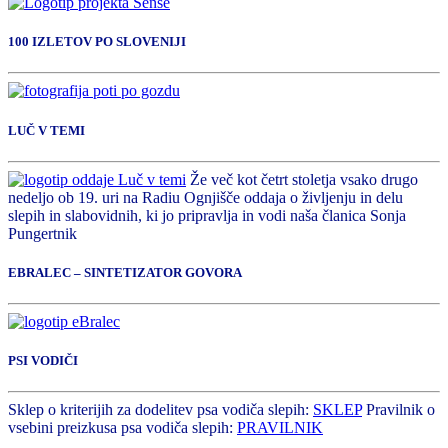
100 IZLETOV PO SLOVENIJI
LUČ V TEMI
Že več kot četrt stoletja vsako drugo
nedeljo ob 19. uri na Radiu Ognjišče oddaja o življenju in delu
slepih in slabovidnih, ki jo pripravlja in vodi naša članica Sonja
Pungertnik
EBRALEC – SINTETIZATOR GOVORA
PSI VODIČI
Sklep o kriterijih za dodelitev psa vodiča slepih:
SKLEP
Pravilnik o
vsebini preizkusa psa vodiča slepih:
PRAVILNIK