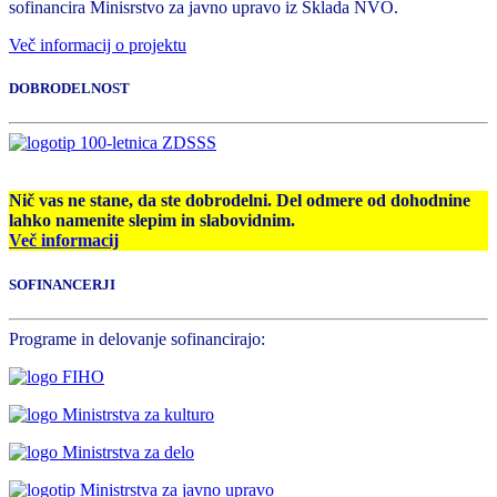
sofinancira Minisrstvo za javno upravo iz Sklada NVO.
Več informacij o projektu
DOBRODELNOST
Nič vas ne stane, da ste dobrodelni. Del odmere od dohodnine
lahko namenite slepim in slabovidnim.
Več informacij
SOFINANCERJI
Programe in delovanje sofinancirajo: