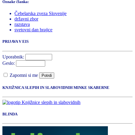
Oznake članka:
Čebelarska zveza Slovenije
državni zbor
razstava
svetovni dan brajice
PRIJAVA V EIS
Uporabnik:
Geslo:
Zapomni si me
Potrdi
KNJIŽNICA SLEPIH IN SLABOVIDNIH MINKE SKABERNE
BLINDA