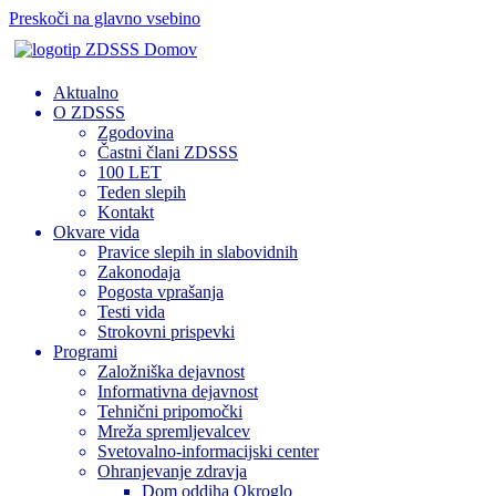
Preskoči na glavno vsebino
Domov
Aktualno
O ZDSSS
Zgodovina
Častni člani ZDSSS
100 LET
Teden slepih
Kontakt
Okvare vida
Pravice slepih in slabovidnih
Zakonodaja
Pogosta vprašanja
Testi vida
Strokovni prispevki
Programi
Založniška dejavnost
Informativna dejavnost
Tehnični pripomočki
Mreža spremljevalcev
Svetovalno-informacijski center
Ohranjevanje zdravja
Dom oddiha Okroglo