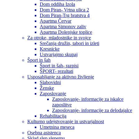
Dom oddiha Izola
Dom Piran- Vrtna ulica 2
Dom Piran-Trg bratstva 4
Apartma Červar
Apartma Simonov zaliv
Apartma Dolenjske toplice
Za otroke, mladostnike in svojce
Srečanja družin, tabori in izleti
Kresnicke
Ustvarjajmo skupaj
Šport in šah
Šport in šah- razpisi
ŠPORT- rezultati
Usposabljanje za aktivno življenje
Slabovidni
Ženske
Zaposlovanje
Zaposlovanje- informacije za iskalce
zaposlitve
Zaposlovanje- informacije za delodajalce
Rehabilitacija
Kulturno udejstvovanje in ustvarjalnost
Umetnina meseca
Osebna asistenca
Sklad slep slepemu