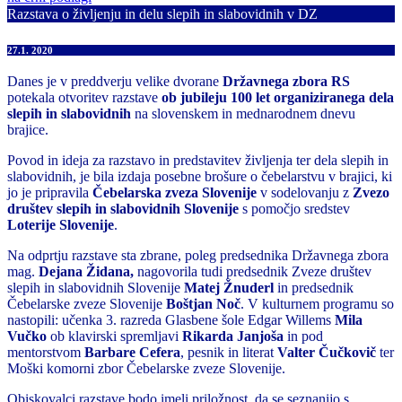
Razstava o življenju in delu slepih in slabovidnih v DZ
27.1. 2020
Danes je v preddverju velike dvorane
Državnega zbora RS
potekala otvoritev razstave
ob jubileju 100 let organiziranega dela
slepih in slabovidnih
na slovenskem in mednarodnem dnevu
brajice.
Povod in ideja za razstavo in predstavitev življenja ter dela slepih in
slabovidnih, je bila izdaja posebne brošure o čebelarstvu v brajici, ki
jo je pripravila
Čebelarska zveza Slovenije
v sodelovanju z
Zvezo
društev slepih in slabovidnih Slovenije
s pomočjo sredstev
Loterije Slovenije
.
Na odprtju razstave sta zbrane, poleg predsednika Državnega zbora
mag.
Dejana Židana,
nagovorila tudi predsednik Zveze društev
slepih in slabovidnih Slovenije
Matej Žnuderl
in predsednik
Čebelarske zveze Slovenije
Boštjan Noč
. V kulturnem programu so
nastopili: učenka 3. razreda Glasbene šole Edgar Willems
Mila
Vučko
ob klavirski spremljavi
Rikarda Janjoša
in pod
mentorstvom
Barbare Cefera
, pesnik in literat
Valter Čučkovič
ter
Moški komorni zbor Čebelarske zveze Slovenije.
Obiskovalci razstave bodo imeli priložnost, da se seznanijo s