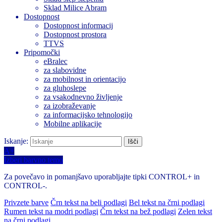
Sklad Milice Abram
Dostopnost
Dostopnost informacij
Dostopnost prostora
TTVS
Pripomočki
eBralec
za slabovidne
za mobilnost in orientacijo
za gluhoslepe
za vsakodnevno življenje
za izobraževanje
za informacijsko tehnologijo
Mobilne aplikacije
Iskanje:
A+
Izberi barvno temo
Za povečavo in pomanjšavo uporabljajte tipki CONTROL+ in
CONTROL-.
Privzete barve
Črn tekst na beli podlagi
Bel tekst na črni podlagi
Rumen tekst na modri podlagi
Črn tekst na bež podlagi
Zelen tekst
na črni podlagi