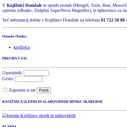
V
Knjižnici Domžale
in njenih enotah (Mengeš, Trzin, Ihan, Moravč
opremo (eBralec, Dolphin SuperNova Magnifier), in tipkovnico za sla
Več informacij dobite v Knjižnici Domžale na telefonu
01 722 50 80
a
Oznake članka:
knjižnica
PRIJAVA V EIS
Uporabnik:
Geslo:
Zapomni si me
Potrdi
KNJIŽNICA SLEPIH IN SLABOVIDNIH MINKE SKABERNE
BLINDA