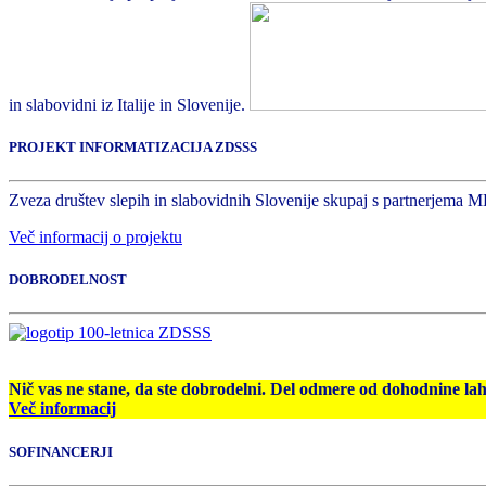
in slabovidni iz Italije in Slovenije.
PROJEKT INFORMATIZACIJA ZDSSS
Zveza društev slepih in slabovidnih Slovenije skupaj s partnerjema M
Več informacij o projektu
DOBRODELNOST
Nič vas ne stane, da ste dobrodelni. Del odmere od dohodnine la
Več informacij
SOFINANCERJI