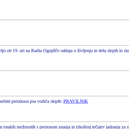
ljo ob 19. uri na Radiu Ognjišče oddaja o življenju in delu slepih in sl
sebini preizkusa psa vodiča slepih:
PRAVILNIK
enakih možnostih s prenosom znanja in izkušenj tečajev jadranja za slepe