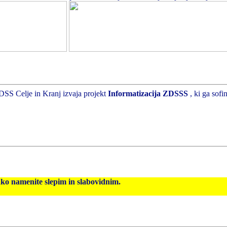
DSS Celje in Kranj izvaja projekt
Informatizacija ZDSSS
, ki ga sof
hko namenite slepim in slabovidnim.