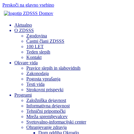
Preskoči na glavno vsebino
Domov
Aktualno
O ZDSSS
Zgodovina
Častni člani ZDSSS
100 LET
Teden slepih
Kontakt
Okvare vida
Pravice slepih in slabovidnih
Zakonodaja
Pogosta vprašanja
Testi vida
Strokovni prispevki
Programi
Založniška dejavnost
Informativna dejavnost
Tehnični pripomočki
Mreža spremljevalcev
Svetovalno-informacijski center
Ohranjevanje zdravja
Dom oddiha Okroglo