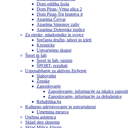
Dom oddiha Izola
Dom Piran- Vrtna ulica 2
Dom Piran-Trg bratstva 4
Apartma Červar
Apartma Simonov zaliv
Apartma Dolenjske toplice
Za otroke, mladostnike in svojce
Srečanja družin, tabori in izleti
Kresnicke
Ustvarjajmo skupaj
Šport in šah
Šport in šah- razpisi
ŠPORT- rezultati
Usposabljanje za aktivno življenje
Slabovidni
Ženske
Zaposlovanje
Zaposlovanje- informacije za iskalce zaposli
Zaposlovanje- informacije za delodajalce
Rehabilitacija
Kulturno udejstvovanje in ustvarjalnost
Umetnina meseca
Osebna asistenca
Sklad slep slepemu
Sklad Milice Abram