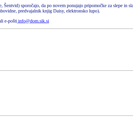
e, Šentvid) sporočajo, da po novem ponujajo pripomočke za slepe in sl
bovidne, predvajalnik knjig Daisy, elektronsko lupo).
li e-pošti
info@dom.sik.si