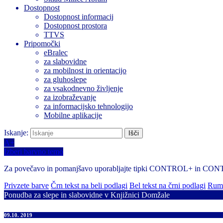
Dostopnost
Dostopnost informacij
Dostopnost prostora
TTVS
Pripomočki
eBralec
za slabovidne
za mobilnost in orientacijo
za gluhoslepe
za vsakodnevno življenje
za izobraževanje
za informacijsko tehnologijo
Mobilne aplikacije
Iskanje:
A+
Izberi barvno temo
Za povečavo in pomanjšavo uporabljajte tipki CONTROL+ in CO
Privzete barve
Črn tekst na beli podlagi
Bel tekst na črni podlagi
Rume
Ponudba za slepe in slabovidne v Knjižnici Domžale
09.10. 2019