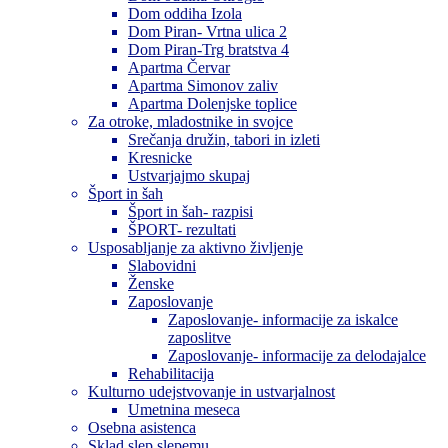
Dom oddiha Izola
Dom Piran- Vrtna ulica 2
Dom Piran-Trg bratstva 4
Apartma Červar
Apartma Simonov zaliv
Apartma Dolenjske toplice
Za otroke, mladostnike in svojce
Srečanja družin, tabori in izleti
Kresnicke
Ustvarjajmo skupaj
Šport in šah
Šport in šah- razpisi
ŠPORT- rezultati
Usposabljanje za aktivno življenje
Slabovidni
Ženske
Zaposlovanje
Zaposlovanje- informacije za iskalce
zaposlitve
Zaposlovanje- informacije za delodajalce
Rehabilitacija
Kulturno udejstvovanje in ustvarjalnost
Umetnina meseca
Osebna asistenca
Sklad slep slepemu