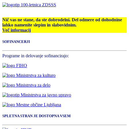
Nič vas ne stane, da ste dobrodelni. Del odmere od dohodnine
lahko namenite slepim in slabovidnim.
Več informacij
SOFINANCERJI
Programe in delovanje sofinancirajo:
SPLETNA STRAN JE DOSTOPNA VSEM