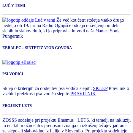
LUČ V TEMI
Že več kot četrt stoletja vsako drugo
nedeljo ob 19. uri na Radiu Ognjišče oddaja o življenju in delu
slepih in slabovidnih, ki jo pripravlja in vodi naša članica Sonja
Pungertnik
EBRALEC – SINTETIZATOR GOVORA
PSI VODIČI
Sklep o kriterijih za dodelitev psa vodiča slepih:
SKLEP
Pravilnik o
vsebini preizkusa psa vodiča slepih:
PRAVILNIK
PROJEKT LETS
ZDSSS sodeluje pri projektu Erasmus+ LETS, ki temelji na inkluziji
in enakih možnostih s prenosom znanja in izkušenj tečajev jadranja
za slepe ali slabovidne iz Italije v Slovenijo. Pri projektu sodelujejo