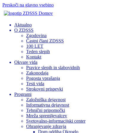
Preskoči na glavno vsebino
Domov
Aktualno
O ZDSSS
Zgodovina
Častni člani ZDSSS
100 LET
Teden slepih
Kontakt
Okvare vida
Pravice slepih in slabovidnih
Zakonodaja
Pogosta vprašanja
Testi vida
Strokovni prispevki
Programi
Založniška dejavnost
Informativna dejavnost
Tehnični pripomočki
Mreža spremljevalcev
Svetovalno-informacijski center
Ohranjevanje zdravja
Dom oddiha Okroglo