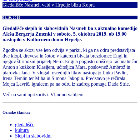
Gledališče Nasmeh vabi v Hrpelje blizu Kopra
01.10. 2019
Gledališče slepih in slabovidnih Nasmeh
bo z aktualno komedijo
Aleša Bergerja Zmenki v soboto, 5. oktobra 2019, ob 19.00
nastopilo v Kulturnem domu Hrpelje.
Zgodba se skozi vse leto odvija v parku, ki ga na odru predstavljata
dve klopi, drevesa in šotor, v katerem bivata brezdomec Engi in
njegov štirinožni prijatelj Nero. Engija pogosto obiščejo računalničar
Anton s kužkom Klasijem, učiteljica Mara, poslovnež Ambrož in
piarovka Jana. V vlogah osrednjih likov nastopajo Luka Pavlin,
Irena Temlin ter Miha in Simona Jakopin. Predstavo je režirala
Mojca Lavrič, igralcem pa na odru iz zadreg pomaga Dada Strle.
Več na sami uprizoritvi. Vljudno vabljeni.
Oznake članka:
gledališče
kultura
Slepi in slabovidni