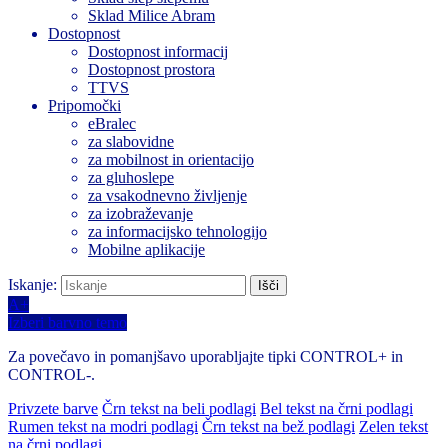
Sklad Milice Abram
Dostopnost
Dostopnost informacij
Dostopnost prostora
TTVS
Pripomočki
eBralec
za slabovidne
za mobilnost in orientacijo
za gluhoslepe
za vsakodnevno življenje
za izobraževanje
za informacijsko tehnologijo
Mobilne aplikacije
Iskanje:
A+
Izberi barvno temo
Za povečavo in pomanjšavo uporabljajte tipki CONTROL+ in
CONTROL-.
Privzete barve
Črn tekst na beli podlagi
Bel tekst na črni podlagi
Rumen tekst na modri podlagi
Črn tekst na bež podlagi
Zelen tekst
na črni podlagi