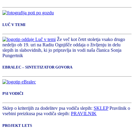
LUČ V TEMI
Že več kot četrt stoletja vsako drugo
nedeljo ob 19. uri na Radiu Ognjišče oddaja o življenju in delu
slepih in slabovidnih, ki jo pripravlja in vodi naša članica Sonja
Pungertnik
EBRALEC – SINTETIZATOR GOVORA
PSI VODIČI
Sklep o kriterijih za dodelitev psa vodiča slepih:
SKLEP
Pravilnik o
vsebini preizkusa psa vodiča slepih:
PRAVILNIK
PROJEKT LETS