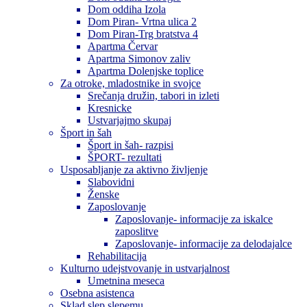
Dom oddiha Izola
Dom Piran- Vrtna ulica 2
Dom Piran-Trg bratstva 4
Apartma Červar
Apartma Simonov zaliv
Apartma Dolenjske toplice
Za otroke, mladostnike in svojce
Srečanja družin, tabori in izleti
Kresnicke
Ustvarjajmo skupaj
Šport in šah
Šport in šah- razpisi
ŠPORT- rezultati
Usposabljanje za aktivno življenje
Slabovidni
Ženske
Zaposlovanje
Zaposlovanje- informacije za iskalce
zaposlitve
Zaposlovanje- informacije za delodajalce
Rehabilitacija
Kulturno udejstvovanje in ustvarjalnost
Umetnina meseca
Osebna asistenca
Sklad slep slepemu