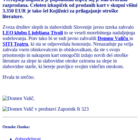
razprodana. Celoten izkupiček od prodanih kart v skupni višini
3.350 EUR je tako šel Knjižnici za prilagajanje otroške
literature.
Zveza društev slepih in slabovidnih Slovenije javno izreka zahvalo
LEO klubu Ljubljana Tivoli
in se veseli morebitnega nadaljnjega
sodelovanja. Prav tako bi se radi javno zahvalili
Domnu Valiču
in
SITI Teatru
, ki sta se odpovedala honorarju. Nenazadnje pa velja
zahvala vsem obiskovalcem in obiskovalkam, da ste s svojo
prisotnostjo in nakupom kart omogočili izdajo novih del otroške
literature za slepe in slabovidne otroke oziroma za slepe in
slabovidne starše, ki bereje pravljice svojim videčim otrokom.
Hvala in srečno.
Oznake članka:
dobrodelnost