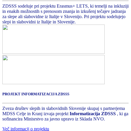
ZDSSS sodeluje pri projektu Erasmus+ LETS, ki temelji na inkluziji
in enakih možnostih s prenosom znanja in izkušenj tečajev jadranja
za slepe ali slabovidne iz Italije v Slovenijo. Pri projektu sodelujejo
slepi in slabovidni iz Italije in Slovenije.
PROJEKT INFORMATIZACIJA ZDSSS
Zveza društev slepih in slabovidnih Slovenije skupaj s partnerjema
MDSS Celje in Kranj izvaja projekt
Informatizacija ZDSSS
, ki ga
sofinancira Minisrstvo za javno upravo iz Sklada NVO.
Več informacij o projektu