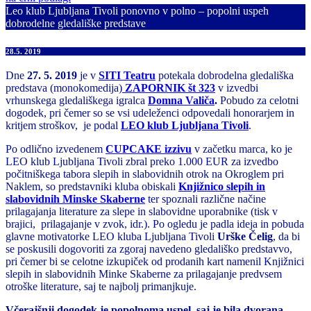
Leo klub Ljubljana Tivoli ponovno v polno – popolni uspeh
dobrodelne gledališke predstave
28.5. 2019
Dne
27. 5. 2019
je v
SITI Teatru
potekala dobrodelna gledališka
predstava (monokomedija)
ZAPORNIK št 323
v izvedbi
vrhunskega gledališkega igralca
Domna Valiča
.
Pobudo za celotni
dogodek, pri čemer so se vsi udeleženci odpovedali honorarjem in
kritjem stroškov, je podal
LEO klub Ljubljana Tivoli
.
Po odlično izvedenem
CUPCAKE izzivu
v začetku marca, ko je
LEO klub Ljubljana Tivoli zbral preko 1.000 EUR za izvedbo
počitniškega tabora slepih in slabovidnih otrok na Okroglem pri
Naklem, so predstavniki kluba obiskali
Knjižnico slepih in
slabovidnih Minske Skaberne
ter spoznali različne načine
prilagajanja literature za slepe in slabovidne uporabnike (tisk v
brajici, prilagajanje v zvok, idr.). Po ogledu je padla ideja in pobuda
glavne motivatorke LEO kluba Ljubljana Tivoli
Urške Čelig
, da bi
se poskusili dogovoriti za zgoraj navedeno gledališko predstavvo,
pri čemer bi se celotne izkupiček od prodanih kart namenil Knjižnici
slepih in slabovidnih Minke Skaberne za prilagajanje predvsem
otroške literature, saj te najbolj primanjkuje.
Včerajšnji dogodek je popolnoma uspel, saj je bila dvorana