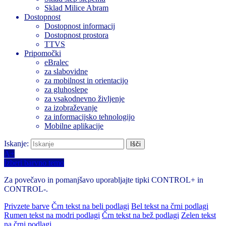
Sklad Milice Abram
Dostopnost
Dostopnost informacij
Dostopnost prostora
TTVS
Pripomočki
eBralec
za slabovidne
za mobilnost in orientacijo
za gluhoslepe
za vsakodnevno življenje
za izobraževanje
za informacijsko tehnologijo
Mobilne aplikacije
Iskanje:
A+
Izberi barvno temo
Za povečavo in pomanjšavo uporabljajte tipki CONTROL+ in
CONTROL-.
Privzete barve
Črn tekst na beli podlagi
Bel tekst na črni podlagi
Rumen tekst na modri podlagi
Črn tekst na bež podlagi
Zelen tekst
na črni podlagi