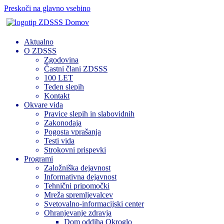
Preskoči na glavno vsebino
Domov
Aktualno
O ZDSSS
Zgodovina
Častni člani ZDSSS
100 LET
Teden slepih
Kontakt
Okvare vida
Pravice slepih in slabovidnih
Zakonodaja
Pogosta vprašanja
Testi vida
Strokovni prispevki
Programi
Založniška dejavnost
Informativna dejavnost
Tehnični pripomočki
Mreža spremljevalcev
Svetovalno-informacijski center
Ohranjevanje zdravja
Dom oddiha Okroglo