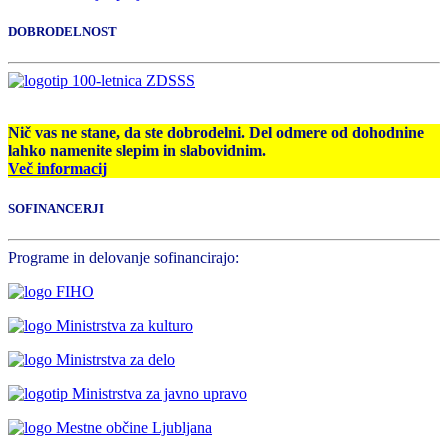
DOBRODELNOST
Nič vas ne stane, da ste dobrodelni. Del odmere od dohodnine
lahko namenite slepim in slabovidnim.
Več informacij
SOFINANCERJI
Programe in delovanje sofinancirajo: