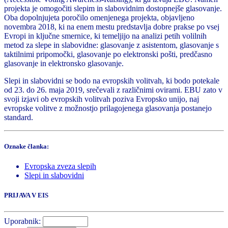
projekta je omogočiti slepim in slabovidnim dostopnejše glasovanje.
Oba dopolnjujeta poročilo omenjenega projekta, objavljeno
novembra 2018, ki na enem mestu predstavlja dobre prakse po vsej
Evropi in ključne smernice, ki temeljijo na analizi petih volilnih
metod za slepe in slabovidne: glasovanje z asistentom, glasovanje s
taktilnimi pripomočki, glasovanje po elektronski pošti, predčasno
glasovanje in elektronsko glasovanje.
Slepi in slabovidni se bodo na evropskih volitvah, ki bodo potekale
od 23. do 26. maja 2019, srečevali z različnimi ovirami. EBU zato v
svoji izjavi ob evropskih volitvah poziva Evropsko unijo, naj
evropske volitve z možnostjo prilagojenega glasovanja postanejo
standard.
Oznake članka:
Evropska zveza slepih
Slepi in slabovidni
PRIJAVA V EIS
Uporabnik: