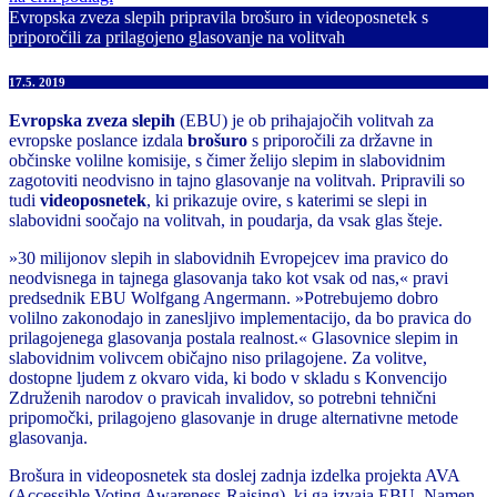
Evropska zveza slepih pripravila brošuro in videoposnetek s
priporočili za prilagojeno glasovanje na volitvah
17.5. 2019
Evropska zveza slepih
(EBU) je ob prihajajočih volitvah za
evropske poslance izdala
brošuro
s priporočili za državne in
občinske volilne komisije, s čimer želijo slepim in slabovidnim
zagotoviti neodvisno in tajno glasovanje na volitvah. Pripravili so
tudi
videoposnetek
, ki prikazuje ovire, s katerimi se slepi in
slabovidni soočajo na volitvah, in poudarja, da vsak glas šteje.
»30 milijonov slepih in slabovidnih Evropejcev ima pravico do
neodvisnega in tajnega glasovanja tako kot vsak od nas,« pravi
predsednik EBU Wolfgang Angermann. »Potrebujemo dobro
volilno zakonodajo in zanesljivo implementacijo, da bo pravica do
prilagojenega glasovanja postala realnost.« Glasovnice slepim in
slabovidnim volivcem običajno niso prilagojene. Za volitve,
dostopne ljudem z okvaro vida, ki bodo v skladu s Konvencijo
Združenih narodov o pravicah invalidov, so potrebni tehnični
pripomočki, prilagojeno glasovanje in druge alternativne metode
glasovanja.
Brošura in videoposnetek sta doslej zadnja izdelka projekta AVA
(Accessible Voting Awareness-Raising), ki ga izvaja EBU. Namen