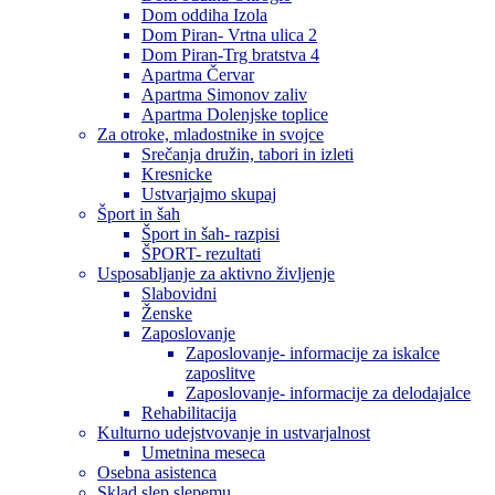
Dom oddiha Izola
Dom Piran- Vrtna ulica 2
Dom Piran-Trg bratstva 4
Apartma Červar
Apartma Simonov zaliv
Apartma Dolenjske toplice
Za otroke, mladostnike in svojce
Srečanja družin, tabori in izleti
Kresnicke
Ustvarjajmo skupaj
Šport in šah
Šport in šah- razpisi
ŠPORT- rezultati
Usposabljanje za aktivno življenje
Slabovidni
Ženske
Zaposlovanje
Zaposlovanje- informacije za iskalce
zaposlitve
Zaposlovanje- informacije za delodajalce
Rehabilitacija
Kulturno udejstvovanje in ustvarjalnost
Umetnina meseca
Osebna asistenca
Sklad slep slepemu