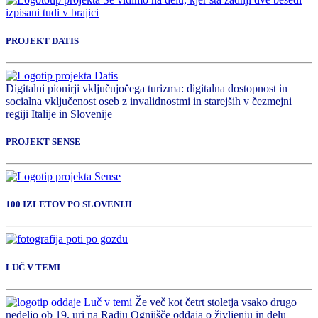
PROJEKT DATIS
Digitalni pionirji vključujočega turizma: digitalna dostopnost in
socialna vključenost oseb z invalidnostmi in starejših v čezmejni
regiji Italije in Slovenije
PROJEKT SENSE
100 IZLETOV PO SLOVENIJI
LUČ V TEMI
Že več kot četrt stoletja vsako drugo
nedeljo ob 19. uri na Radiu Ognjišče oddaja o življenju in delu