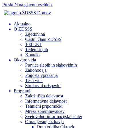
Preskoči na glavno vsebino
Domov
Aktualno
O ZDSSS
Zgodovina
Častni člani ZDSSS
100 LET
Teden slepih
Kontakt
Okvare vida
Pravice slepih in slabovidnih
Zakonodaja
Pogosta vprašanja
Testi vida
Strokovni prispevki
Programi
Založniška dejavnost
Informativna dejavnost
Tehnični pripomočki
Mreža spremljevalcev
Svetovalno-informacijski center
Ohranjevanje zdravja
Dom oddiha Okroglo