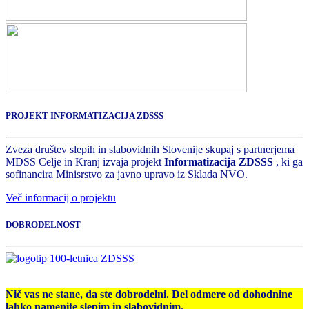
PROJEKT INFORMATIZACIJA ZDSSS
Zveza društev slepih in slabovidnih Slovenije skupaj s partnerjema
MDSS Celje in Kranj izvaja projekt
Informatizacija ZDSSS
, ki ga
sofinancira Minisrstvo za javno upravo iz Sklada NVO.
Več informacij o projektu
DOBRODELNOST
Nič vas ne stane, da ste dobrodelni. Del odmere od dohodnine
lahko namenite slepim in slabovidnim.