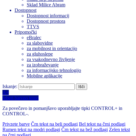
Sklad Milice Abram
Dostopnost
Dostopnost informacij
Dostopnost prostora
TTVS
Pripomočki
eBralec
za slabovidne
za mobilnost in orientacijo
za gluhoslepe
za vsakodnevno življenje
za izobraževanje
za informacijsko tehnologijo
Mobilne aplikacije
Iskanje:
A+
Izberi barvno temo
Za povečavo in pomanjšavo uporabljajte tipki CONTROL+ in
CONTROL-.
Privzete barve
Črn tekst na beli podlagi
Bel tekst na črni podlagi
Rumen tekst na modri podlagi
Črn tekst na bež podlagi
Zelen tekst
na črni podlagi