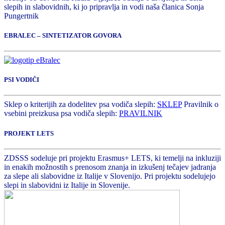
slepih in slabovidnih, ki jo pripravlja in vodi naša članica Sonja
Pungertnik
EBRALEC – SINTETIZATOR GOVORA
PSI VODIČI
Sklep o kriterijih za dodelitev psa vodiča slepih:
SKLEP
Pravilnik o
vsebini preizkusa psa vodiča slepih:
PRAVILNIK
PROJEKT LETS
ZDSSS sodeluje pri projektu Erasmus+ LETS, ki temelji na inkluziji
in enakih možnostih s prenosom znanja in izkušenj tečajev jadranja
za slepe ali slabovidne iz Italije v Slovenijo. Pri projektu sodelujejo
slepi in slabovidni iz Italije in Slovenije.