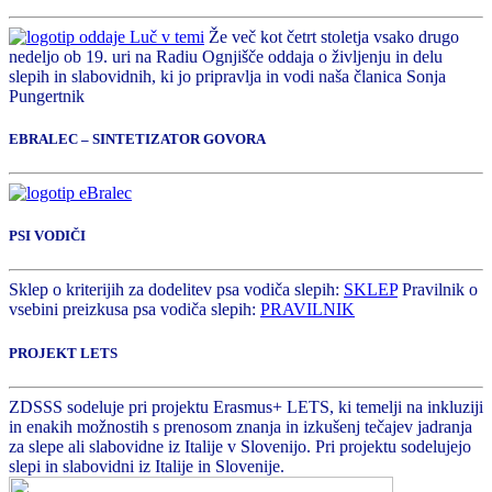
Že več kot četrt stoletja vsako drugo
nedeljo ob 19. uri na Radiu Ognjišče oddaja o življenju in delu
slepih in slabovidnih, ki jo pripravlja in vodi naša članica Sonja
Pungertnik
EBRALEC – SINTETIZATOR GOVORA
PSI VODIČI
Sklep o kriterijih za dodelitev psa vodiča slepih:
SKLEP
Pravilnik o
vsebini preizkusa psa vodiča slepih:
PRAVILNIK
PROJEKT LETS
ZDSSS sodeluje pri projektu Erasmus+ LETS, ki temelji na inkluziji
in enakih možnostih s prenosom znanja in izkušenj tečajev jadranja
za slepe ali slabovidne iz Italije v Slovenijo. Pri projektu sodelujejo
slepi in slabovidni iz Italije in Slovenije.