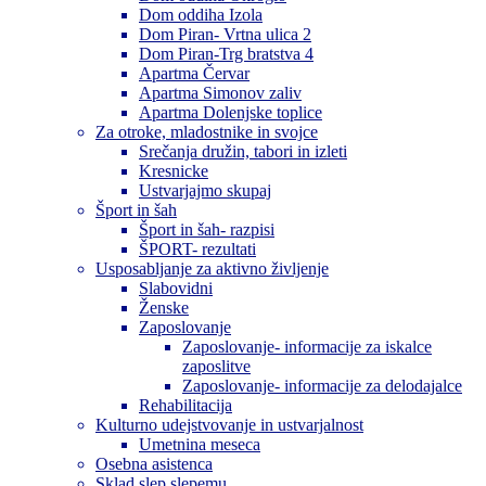
Dom oddiha Izola
Dom Piran- Vrtna ulica 2
Dom Piran-Trg bratstva 4
Apartma Červar
Apartma Simonov zaliv
Apartma Dolenjske toplice
Za otroke, mladostnike in svojce
Srečanja družin, tabori in izleti
Kresnicke
Ustvarjajmo skupaj
Šport in šah
Šport in šah- razpisi
ŠPORT- rezultati
Usposabljanje za aktivno življenje
Slabovidni
Ženske
Zaposlovanje
Zaposlovanje- informacije za iskalce
zaposlitve
Zaposlovanje- informacije za delodajalce
Rehabilitacija
Kulturno udejstvovanje in ustvarjalnost
Umetnina meseca
Osebna asistenca
Sklad slep slepemu