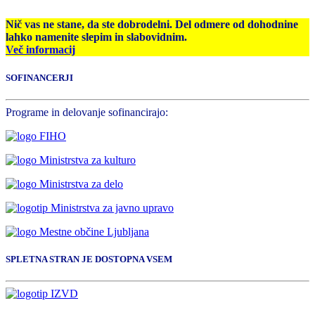
Nič vas ne stane, da ste dobrodelni. Del odmere od dohodnine
lahko namenite slepim in slabovidnim.
Več informacij
SOFINANCERJI
Programe in delovanje sofinancirajo:
SPLETNA STRAN JE DOSTOPNA VSEM