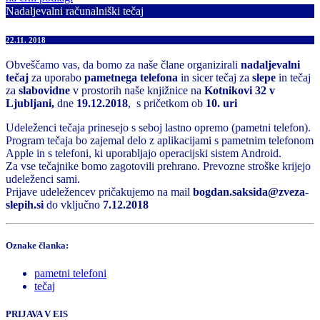
Nadaljevalni računalniški tečaj
22.11. 2018
Obveščamo vas, da bomo za naše člane organizirali
nadaljevalni
tečaj
za uporabo
pametnega telefona
in sicer tečaj za
slepe
in tečaj
za
slabovidne
v prostorih naše knjižnice na
Kotnikovi 32 v
Ljubljani,
dne
19.12.2018
, s pričetkom ob
10. uri
Udeleženci tečaja prinesejo s seboj lastno opremo (pametni telefon).
Program tečaja bo zajemal delo z aplikacijami s pametnim telefonom
Apple in s telefoni, ki uporabljajo operacijski sistem Android.
Za vse tečajnike bomo zagotovili prehrano. Prevozne stroške krijejo
udeleženci sami.
Prijave udeležencev pričakujemo na mail
bogdan.saksida@zveza-
slepih.si
do vključno
7.12.2018
Oznake članka:
pametni telefoni
tečaj
PRIJAVA V EIS