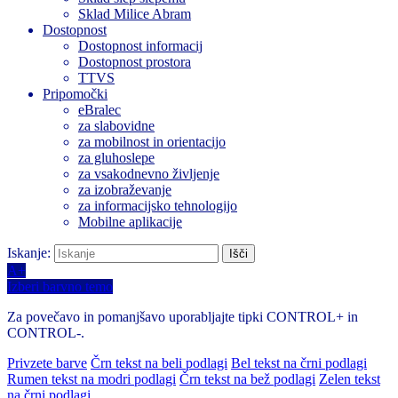
Sklad Milice Abram
Dostopnost
Dostopnost informacij
Dostopnost prostora
TTVS
Pripomočki
eBralec
za slabovidne
za mobilnost in orientacijo
za gluhoslepe
za vsakodnevno življenje
za izobraževanje
za informacijsko tehnologijo
Mobilne aplikacije
Iskanje:
A+
Izberi barvno temo
Za povečavo in pomanjšavo uporabljajte tipki CONTROL+ in
CONTROL-.
Privzete barve
Črn tekst na beli podlagi
Bel tekst na črni podlagi
Rumen tekst na modri podlagi
Črn tekst na bež podlagi
Zelen tekst
na črni podlagi