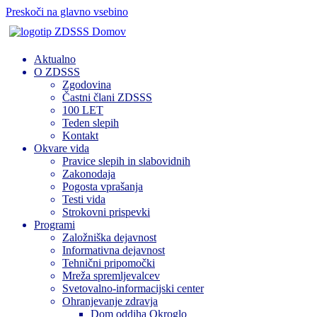
Preskoči na glavno vsebino
Domov
Aktualno
O ZDSSS
Zgodovina
Častni člani ZDSSS
100 LET
Teden slepih
Kontakt
Okvare vida
Pravice slepih in slabovidnih
Zakonodaja
Pogosta vprašanja
Testi vida
Strokovni prispevki
Programi
Založniška dejavnost
Informativna dejavnost
Tehnični pripomočki
Mreža spremljevalcev
Svetovalno-informacijski center
Ohranjevanje zdravja
Dom oddiha Okroglo