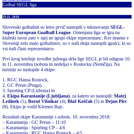
Golbal SEGL liga
19.11. 2018
Slovenski golbalisti so letos prvič nastopili v tekmovanju
SEGL-
Super European Goalball League
. Omenjana liga se igra na
klubski ravni zato v njej ne igrajo ekipe reprezentanc. Ker imamo v
Sloveniji zelo malo golbalistov, so v naši ekipi nastopili igralci, ki so
vsi tudi člani reprezentance.
Prvi krog letošnje izvedbe južnega dela lige SEGL je bil odigran 10.
in 11. novembra (sobota in nedelja) v Rostocku (Nemčija). Na
turnirju so nastopile 4 ekipe:
1. RGC Hansa Rostock,
2. GC Perun (Praga),
3. Sporting CP (Lizbona) in
4.
Ekipa Karantanije (Ljubljana)
, za katero so nastopili:
Matej
Ledinek
(1),
Borut Višnikar
(4),
Blaž Koščak
(5) in
Dejan Pirc
(8). Ekipo je vodil Klemen Bajc.
Rezultati ekipe Karantanije s sobote, 10. novembra 2018:
– Karantanija : GC Perun – 11:10
– Karantanija : Sporting CP – 4:6
– Karantanija : RGC Hansa Rostock – 4:5