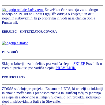
Že več kot četrt stoletja vsako drugo
nedeljo ob 19. uri na Radiu Ognjišče oddaja o življenju in delu
slepih in slabovidnih, ki jo pripravlja in vodi naša članica Sonja
Pungertnik
EBRALEC – SINTETIZATOR GOVORA
PSI VODIČI
Sklep o kriterijih za dodelitev psa vodiča slepih:
SKLEP
Pravilnik o
vsebini preizkusa psa vodiča slepih:
PRAVILNIK
PROJEKT LETS
ZDSSS sodeluje pri projektu Erasmus+ LETS, ki temelji na inkluziji
in enakih možnostih s prenosom znanja in izkušenj tečajev jadranja
za slepe ali slabovidne iz Italije v Slovenijo. Pri projektu sodelujejo
slepi in slabovidni iz Italije in Slovenije.