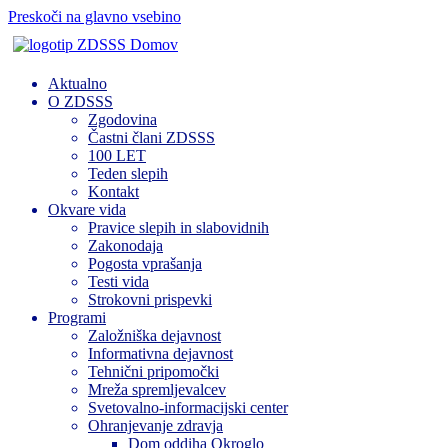
Preskoči na glavno vsebino
Domov
Aktualno
O ZDSSS
Zgodovina
Častni člani ZDSSS
100 LET
Teden slepih
Kontakt
Okvare vida
Pravice slepih in slabovidnih
Zakonodaja
Pogosta vprašanja
Testi vida
Strokovni prispevki
Programi
Založniška dejavnost
Informativna dejavnost
Tehnični pripomočki
Mreža spremljevalcev
Svetovalno-informacijski center
Ohranjevanje zdravja
Dom oddiha Okroglo