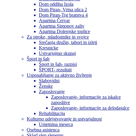
Dom oddiha Izola
Dom Piran- Vrtna ulica 2
Dom Piran-Trg bratstva 4
Apartma Červar
Apartma Simonov zaliv
Apartma Dolenjske toplice
Za otroke, mladostnike in svojce
Srečanja družin, tabori in izleti
Kresnicke
Ustvarjajmo skupaj
Šport in šah
Šport in šah- razpisi
ŠPORT- rezultati
Usposabljanje za aktivno življenje
Slabovidni
Ženske
Zaposlovanje
Zaposlovanje- informacije za iskalce
zaposlitve
Zaposlovanje- informacije za delodajalce
Rehabilitacija
Kulturno udejstvovanje in ustvarjalnost
Umetnina meseca
Osebna asistenca
Sklad slep slepemu