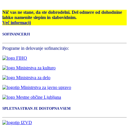
Nič vas ne stane, da ste dobrodelni. Del odmere od dohodnine
lahko namenite slepim in slabovidnim.
Več informacij
SOFINANCERJI
Programe in delovanje sofinancirajo:
SPLETNA STRAN JE DOSTOPNA VSEM