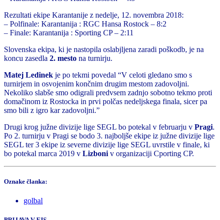
Rezultati ekipe Karantanije z nedelje, 12. novembra 2018:
– Polfinale: Karantanija : RGC Hansa Rostock – 8:2
– Finale: Karantanija : Sporting CP – 2:11
Slovenska ekipa, ki je nastopila oslabjljena zaradi poškodb, je na
koncu zasedla
2. mesto
na turnirju.
Matej Ledinek
je po tekmi povedal “V celoti gledano smo s
turnirjem in osvojenim končnim drugim mestom zadovoljni.
Nekoliko slabše smo odigrali predvsem zadnjo sobotno tekmo proti
domačinom iz Rostocka in prvi polčas nedeljskega finala, sicer pa
smo bili z igro kar zadovoljni.”
Drugi krog južne divizije lige SEGL bo potekal v februarju v
Pragi
.
Po 2. turnirju v Pragi se bodo 3. najboljše ekipe iz južne divizije lige
SEGL ter 3 ekipe iz severne divizije lige SEGL uvrstile v finale, ki
bo potekal marca 2019 v
Lizboni
v organizaciji Cporting CP.
Oznake članka:
golbal
PRIJAVA V EIS