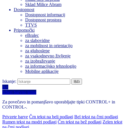
Sklad Milice Abram
Dostopnost
Dostopnost informacij
Dostopnost prostora
TTVS
Pripomočki
eBralec
za slabovidne
za mobilnost in orientacijo
za gluhoslepe
za vsakodnevno življenje
za izobraževanje
za informacijsko tehnologijo
Mobilne aplikacije
Iskanje:
A+
Izberi barvno temo
Za povečavo in pomanjšavo uporabljajte tipki CONTROL+ in
CONTROL-.
Privzete barve
Črn tekst na beli podlagi
Bel tekst na črni podlagi
Rumen tekst na modri podlagi
Črn tekst na bež podlagi
Zelen tekst
na črni podlagi